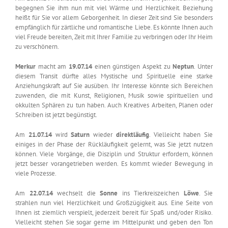
begegnen Sie ihm nun mit viel Wärme und Herzlichkeit. Beziehung
heißt für Sie vor allem Geborgenheit. In dieser Zeit sind Sie besonders
empfänglich für zärtliche und romantische Liebe. Es könnte Ihnen auch
viel Freude bereiten, Zeit mit Ihrer Familie zu verbringen oder Ihr Heim
zu verschönern.
Merkur
macht am
19.07.14
einen günstigen Aspekt zu
Neptun
. Unter
diesem Transit dürfte alles Mystische und Spirituelle eine starke
Anziehungskraft auf Sie ausüben. Ihr Interesse könnte sich Bereichen
zuwenden, die mit Kunst, Religionen, Musik sowie spirituellen und
okkulten Sphären zu tun haben. Auch Kreatives Arbeiten, Planen oder
Schreiben ist jetzt begünstigt.
Am
21.07.14
wird
Saturn
wieder
direktläufig
. Vielleicht haben Sie
einiges in der Phase der Rückläufigkeit gelernt, was Sie jetzt nutzen
können. Viele Vorgänge, die Disziplin und Struktur erfordern, können
jetzt besser vorangetrieben werden. Es kommt wieder Bewegung in
viele Prozesse.
Am
22.07.14
wechselt die
Sonne
ins Tierkreiszeichen
Löwe
. Sie
strahlen nun viel Herzlichkeit und Großzügigkeit aus. Eine Seite von
Ihnen ist ziemlich verspielt, jederzeit bereit für Spaß und/oder Risiko.
Vielleicht stehen Sie sogar gerne im Mittelpunkt und geben den Ton