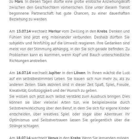
zu
Mars
. In diesen Tagen dürfte eine große erotische Anziehungskraft
zwischen den Geschlechtern vorherrschen. Eine unter diesem Transit
begonnene Partnerschaft hat gute Chancen, zu einer dauerhaften
Beziehung zu werden.
Am
13.07.14
wechselt
Merkur
vom Zwilling in den
Krebs
. Denken und
Fühlen sind jetzt eng miteinander verbunden. Deshalb dürften Sie
subjektiv und feinfühlig auf die Umwelt reagieren. Ihre Gedanken sind
meist von der Stimmung abhängig, in der Sie sich gerade befinden. Zu
Problemen kann es kommen, wenn Kopf und Bauch unterschiedliche
Richtungen anstreben.
Am
16.07.14
wechselt
Jupiter
in den
Löwen
. In Ihnen wächst die Lust
auf ein selbstbestimmtes Leben. Sie trauen sich nun mehr zu, als zu
anderen Zeiten. Stark aktiviert sind in dieser Zeit Spaß, Spiel, Freude,
Kreativität, Großzügigkeit und der Wunsch zu geben.
Sie wollen sich jetzt auch selbst verstärkt zum Ausdruck bringen. Dies
können sie über vielerlei Arten tun, wie beispielsweise durch
Selbstverwirklichung über den Beruf, in dem Sie sich für eigene Kinder
entscheiden, über kreatives Spiel oder sogar über Abenteuer. Ihr
Optimismus und Selbstvertrauen lassen Sie gelegentlich über die
Stränge schlagen.
Am
18.07.14
wechselt
Venus
in den
Krebs
. Wenn Sie jemanden mögen,