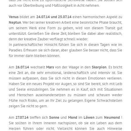
auch vor Übertreibung und Maßlosigkeit in Acht nehmen.
Venus
bildet am
24.07.14 und 25.07.14
einen harmonischen Aspekt zu
Neptun
. Wer bei seiner kreativen Arbeit eine besinnliche Phase braucht,
um seinem Werk eine Form zu geben, wird von diesem Transit gut
unterstützt. Genießen Sie diese Zeit, bleiben Sie dabei aber realistisch,
denn der kreative Zauber verfliegt schnell wieder.
In partnerschaftlicher Hinsicht fühlen Sie sich in diesen Tagen wie im
Paradies. Erfreuen sie sich daran, aber glauben Sie besser nicht, dass Sie
für immer darin bleiben können.
Am
26.07.14
wechselt
Mars
von der Waage in den
Skorpion
. Es bricht
eine Zeit an, die sehr emotional, leidenschaftlich und intensiv ist. Sie
müssen aufpassen, dass Sie sich nicht in diesen Emotionen verlieren.
Haben Sie ein neues Projekt vor Augen, so sind Sie bereit, sich mit Leib
und Seele einzubringen. Sie nehmen es in Kauf, sich mit Situationen
und Menschen auseinandersetzen zu müssen und scheuen weder
Mühe noch Risiko, um an Ihr Ziel zu gelangen. Eigene Schwachstellen
zeigen Sie nicht so gern.
Am
27.07.14
treffen sich
Sonne
und
Mond
im
Löwen
zum
Neumond
!
Sie sollten in Ihrem Inneren nachspüren, ob sie ein Leben aus dem
Herzen führen oder nicht. Vielleicht können Sie auch Hinweise