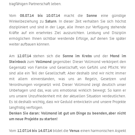
tragfähigen Partnerschaft leben.
Vom
08.07.14 bis 10.07.14
macht die
Sonne
eine günstige
Winkelbeziehung zu
Saturn
. In dieser Zeit verhalten Sie sich höchst
diszipliniert und sind in der Lage, alle Ihnen zur Verfügung stehende
Kräfte auf ein ersehntes Ziel auszurichten. Leistung und Disziplin
ermöglichen Ihnen sichtbar werdende Erfolge, auf denen Sie später
weiter aufbauen können.
Am
12.07.14
stehen sich die
Sonne im Krebs
und der
Mond im
Steinbock
zum
Vollmond
gegenüber. Dieser Vollmond verkörpert den
Gegensatz von Familie und Gesellschaft, von Gefühl und Pflicht. Wir
sind alle ein Teil der Gesellschaft. Aber deshalb sind wir nicht immer
mit allem einverstanden, was uns an Regeln, Gesetzen und
Verordnungen vorgesetzt wird. Dieser Vollmond zeigt deutlich unser
Unbehagen und das, was uns emotional wirklich bewegt. So kann er
uns unsere Unzufriedenheit mit der aktuellen Situation verdeutlichen.
Es ist deshalb wichtig, dass wir Geduld entwickeln und unsere Projekte
langfristig verfolgen.
Denken Sie daran: Vollmond ist gut um Dinge zu beenden, aber nicht
um neue Projekte zu starten!
Vom
12.07.14 bis 14.07.14
bildet die
Venus
einen harmonischen Aspekt