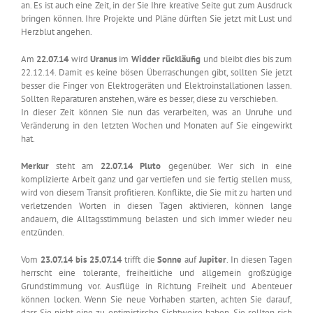
an. Es ist auch eine Zeit, in der Sie Ihre kreative Seite gut zum Ausdruck
bringen können. Ihre Projekte und Pläne dürften Sie jetzt mit Lust und
Herzblut angehen.
Am
22.07.14
wird
Uranus
im
Widder
rückläufig
und bleibt dies bis zum
22.12.14. Damit es keine bösen Überraschungen gibt, sollten Sie jetzt
besser die Finger von Elektrogeräten und Elektroinstallationen lassen.
Sollten Reparaturen anstehen, wäre es besser, diese zu verschieben.
In dieser Zeit können Sie nun das verarbeiten, was an Unruhe und
Veränderung in den letzten Wochen und Monaten auf Sie eingewirkt
hat.
Merkur
steht am
22.07.14
Pluto
gegenüber. Wer sich in eine
komplizierte Arbeit ganz und gar vertiefen und sie fertig stellen muss,
wird von diesem Transit profitieren. Konflikte, die Sie mit zu harten und
verletzenden Worten in diesen Tagen aktivieren, können lange
andauern, die Alltagsstimmung belasten und sich immer wieder neu
entzünden.
Vom
23.07.14 bis 25.07.14
trifft die
Sonne
auf
Jupiter
. In diesen Tagen
herrscht eine tolerante, freiheitliche und allgemein großzügige
Grundstimmung vor. Ausflüge in Richtung Freiheit und Abenteuer
können locken. Wenn Sie neue Vorhaben starten, achten Sie darauf,
dass Sie nicht eine zu optimistische Sichtweise haben. Sie sollten sich