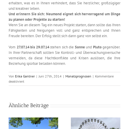
erhalten, was es in Ihnen verhindert, dass Sie herzlicher, großzügiger
und kreativer leben.
Und erinnern Sie sich: Neumond eignet sich hervorragend um Dinge
zu planen oder Projekte zu starten!
Wenn Sie an diesem Tag ein neues Projekt starten, dann sollte das Ihren
Fähigkeiten und Neigungen voll und ganz entsprechen und Ihnen
Freude bereiten. Der Erfolg stellt sich dann ganz von selbst ein.
Vom
27.07.14 bis 29.07.14
stehen sich die
Sonne
und
Pluto
gegenüber.
In Ihrer Partnerschaft sollten Sie Kontroll- und Überwachungsversuche
vermeiden, da diese Machtkonflikte und Krisen auslösen, die Ihre
Beziehung spürbar belasten können.
Von
Erika Gantner
|
Juni 27th, 2014
|
Monatsprognosen
|
Kommentare
für
deaktiviert
Astrologisch
durch
das
Jahr
Ähnliche Beiträge
–
Juli
2014