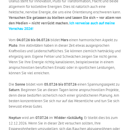
Uranus steht für Innovation, Pluto für Transformation, Macht und beide
allgemein für kollektive Energien. Dies ist natürlich auch eine
hektische, nervöse Energie, die uns eine Orientierung erschweren kann.
Versuchen Sie gelassen zu bleiben und lassen Sie sich – vor allem von
den Medien – nicht verrückt machen.
Ich verweise auch auf meine
Vorschau 2026!
Vom
04.07.26 bis 06.07.26
bildet
Mars
einen harmonischen Aspekt zu
Pluto
. Ihre Aktivitäten haben in dieser Zeit etwas ausgesprochen
Kraftvolles und Leidenschaftliches. Sie können ziemlich hartnäckig und
ehrgeizig sein. Eigene Fehler und Schwächen zeigen Sie nicht gerne.
Wenn Sie Ihre Energie richtig kanalisieren, beispielsweise in einem
anspruchsvollen beruflichen Einsatz oder in sportlichen Leistungen,
können Sie viel erreichen.
Die
Sonne
bildet vom
05.07.26 bis 07.07.26
einen Spannungsaspekt zu
Saturn
. Beginnen Sie an diesen Tagen keine anspruchsvollen Projekte,
denn diese bedürfen sicherlich noch einer gründlicheren Planung. Am
besten konzentrieren Sie sich nur auf das Wesentliche und tun Sie sich
bewusst etwas Gutes.
Neptun
wird am
07.07.26
im
Widder
rückläufig
. Er bleibt dies bis zum
12.12.2026. Wenn Sie in dieser Zeit versuchen sollten, Ihre
Essgewohnheiten umzustellen, sich das Rauchen abzugewöhnen oder