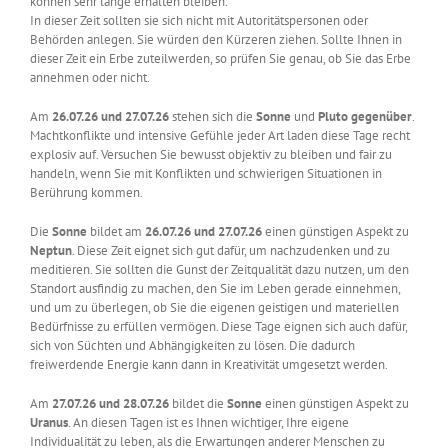
können sehr lange erhalten bleiben.
In dieser Zeit sollten sie sich nicht mit Autoritätspersonen oder
Behörden anlegen. Sie würden den Kürzeren ziehen. Sollte Ihnen in
dieser Zeit ein Erbe zuteilwerden, so prüfen Sie genau, ob Sie das Erbe
annehmen oder nicht.
Am
26.07.26 und 27.07.26
stehen sich die
Sonne
und
Pluto
gegenüber
.
Machtkonflikte und intensive Gefühle jeder Art laden diese Tage recht
explosiv auf. Versuchen Sie bewusst objektiv zu bleiben und fair zu
handeln, wenn Sie mit Konflikten und schwierigen Situationen in
Berührung kommen.
Die
Sonne
bildet am
26.07.26 und 27.07.26
einen günstigen Aspekt zu
Neptun
. Diese Zeit eignet sich gut dafür, um nachzudenken und zu
meditieren. Sie sollten die Gunst der Zeitqualität dazu nutzen, um den
Standort ausfindig zu machen, den Sie im Leben gerade einnehmen,
und um zu überlegen, ob Sie die eigenen geistigen und materiellen
Bedürfnisse zu erfüllen vermögen. Diese Tage eignen sich auch dafür,
sich von Süchten und Abhängigkeiten zu lösen. Die dadurch
freiwerdende Energie kann dann in Kreativität umgesetzt werden.
Am
27.07.26 und 28.07.26
bildet die
Sonne
einen günstigen Aspekt zu
Uranus
. An diesen Tagen ist es Ihnen wichtiger, Ihre eigene
Individualität zu leben, als die Erwartungen anderer Menschen zu