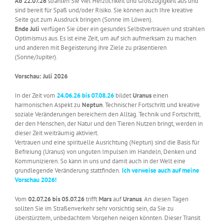
Ab 22.07.26
strahlen Sie viel Herzlichkeit und Großzügigkeit aus und
sind bereit für Spaß und/oder Risiko. Sie können auch Ihre kreative
Seite gut zum Ausdruck bringen (Sonne im Löwen).
Ende Juli
verfügen Sie über ein gesundes Selbstvertrauen und strahlen
Optimismus aus. Es ist eine Zeit, um auf sich aufmerksam zu machen
und anderen mit Begeisterung ihre Ziele zu präsentieren
(Sonne/Jupiter).
Vorschau: Juli 2026
In der Zeit vom
24.06.26 bis 07.08.26
bildet
Uranus
einen
harmonischen Aspekt zu
Neptun
. Technischer Fortschritt und kreative
soziale Veränderungen bereichern den Alltag. Technik und Fortschritt,
der den Menschen, der Natur und den Tieren Nutzen bringt, werden in
dieser Zeit weiträumig aktiviert.
Vertrauen und eine spirituelle Ausrichtung (Neptun) sind die Basis für
Befreiung (Uranus) von unguten Impulsen im Handeln, Denken und
Kommunizieren. So kann in uns und damit auch in der Welt eine
grundlegende Veränderung stattfinden.
Ich verweise auch auf meine
Vorschau 2026!
Vom
02.07.26 bis 05.07.26
trifft
Mars
auf
Uranus
. An diesen Tagen
sollten Sie im Straßenverkehr sehr vorsichtig sein, da Sie zu
überstürztem, unbedachtem Vorgehen neigen könnten. Dieser Transit