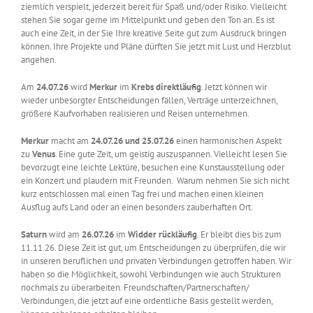
ziemlich verspielt, jederzeit bereit für Spaß und/oder Risiko. Vielleicht
stehen Sie sogar gerne im Mittelpunkt und geben den Ton an. Es ist
auch eine Zeit, in der Sie Ihre kreative Seite gut zum Ausdruck bringen
können. Ihre Projekte und Pläne dürften Sie jetzt mit Lust und Herzblut
angehen.
Am
24.07.26
wird
Merkur
im
Krebs
direktläufig
. Jetzt können wir
wieder unbesorgter Entscheidungen fällen, Verträge unterzeichnen,
größere Kaufvorhaben realisieren und Reisen unternehmen.
Merkur
macht am
24.07.26 und 25.07.26
einen harmonischen Aspekt
zu
Venus
. Eine gute Zeit, um geistig auszuspannen. Vielleicht lesen Sie
bevorzugt eine leichte Lektüre, besuchen eine Kunstausstellung oder
ein Konzert und plaudern mit Freunden. Warum nehmen Sie sich nicht
kurz entschlossen mal einen Tag frei und machen einen kleinen
Ausflug aufs Land oder an einen besonders zauberhaften Ort.
Saturn
wird am
26.07.26
im
Widder
rückläufig
. Er bleibt dies bis zum
11.11.26. Diese Zeit ist gut, um Entscheidungen zu überprüfen, die wir
in unseren beruflichen und privaten Verbindungen getroffen haben. Wir
haben so die Möglichkeit, sowohl Verbindungen wie auch Strukturen
nochmals zu überarbeiten. Freundschaften/Partnerschaften/
Verbindungen, die jetzt auf eine ordentliche Basis gestellt werden,