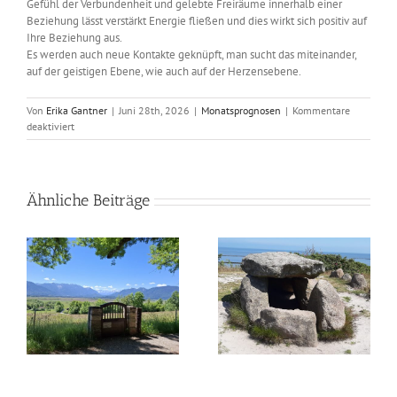
Gefühl der Verbundenheit und gelebte Freiräume innerhalb einer
Beziehung lässt verstärkt Energie fließen und dies wirkt sich positiv auf
Ihre Beziehung aus.
Es werden auch neue Kontakte geknüpft, man sucht das miteinander,
auf der geistigen Ebene, wie auch auf der Herzensebene.
Von
Erika Gantner
|
Juni 28th, 2026
|
Monatsprognosen
|
Kommentare
für
deaktiviert
Astrologisch
durch
das
Jahr
Ähnliche Beiträge
–
Juli
2026
as
Astrologisch durch das
Astrologisch durch das
Jahr – Juni 2026
Jahr – Mai 2026