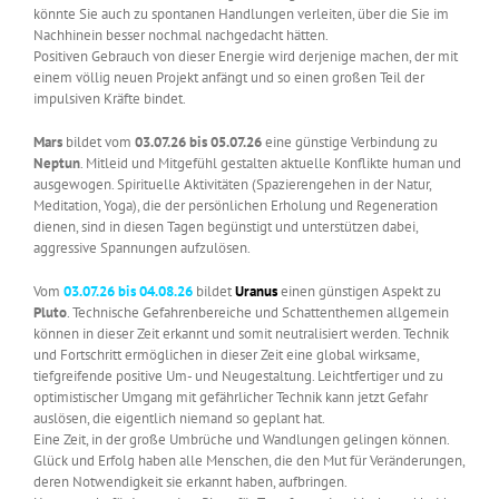
könnte Sie auch zu spontanen Handlungen verleiten, über die Sie im
Nachhinein besser nochmal nachgedacht hätten.
Positiven Gebrauch von dieser Energie wird derjenige machen, der mit
einem völlig neuen Projekt anfängt und so einen großen Teil der
impulsiven Kräfte bindet.
Mars
bildet vom
03.07.26 bis 05.07.26
eine günstige Verbindung zu
Neptun
. Mitleid und Mitgefühl gestalten aktuelle Konflikte human und
ausgewogen. Spirituelle Aktivitäten (Spazierengehen in der Natur,
Meditation, Yoga), die der persönlichen Erholung und Regeneration
dienen, sind in diesen Tagen begünstigt und unterstützen dabei,
aggressive Spannungen aufzulösen.
Vom
03.07.26 bis 04.08.26
bildet
Uranus
einen günstigen Aspekt zu
Pluto
. Technische Gefahrenbereiche und Schattenthemen allgemein
können in dieser Zeit erkannt und somit neutralisiert werden. Technik
und Fortschritt ermöglichen in dieser Zeit eine global wirksame,
tiefgreifende positive Um- und Neugestaltung. Leichtfertiger und zu
optimistischer Umgang mit gefährlicher Technik kann jetzt Gefahr
auslösen, die eigentlich niemand so geplant hat.
Eine Zeit, in der große Umbrüche und Wandlungen gelingen können.
Glück und Erfolg haben alle Menschen, die den Mut für Veränderungen,
deren Notwendigkeit sie erkannt haben, aufbringen.