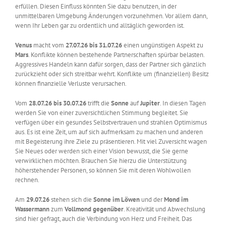
erfüllen. Diesen Einfluss könnten Sie dazu benutzen, in der
unmittelbaren Umgebung Änderungen vorzunehmen. Vor allem dann,
wenn Ihr Leben gar zu ordentlich und alltäglich geworden ist.
Venus
macht vom
27.07.26 bis 31.07.26
einen ungünstigen Aspekt zu
Mars
. Konflikte können bestehende Partnerschaften spürbar belasten.
Aggressives Handeln kann dafür sorgen, dass der Partner sich gänzlich
zurückzieht oder sich streitbar wehrt. Konflikte um (finanziellen) Besitz
können finanzielle Verluste verursachen.
Vom
28.07.26 bis 30.07.26
trifft die
Sonne
auf
Jupiter
. In diesen Tagen
werden Sie von einer zuversichtlichen Stimmung begleitet. Sie
verfügen über ein gesundes Selbstvertrauen und strahlen Optimismus
aus. Es ist eine Zeit, um auf sich aufmerksam zu machen und anderen
mit Begeisterung ihre Ziele zu präsentieren. Mit viel Zuversicht wagen
Sie Neues oder werden sich einer Vision bewusst, die Sie gerne
verwirklichen möchten. Brauchen Sie hierzu die Unterstützung
höherstehender Personen, so können Sie mit deren Wohlwollen
rechnen.
Am
29.07.26
stehen sich die
Sonne im Löwen
und der
Mond im
Wassermann
zum
Vollmond gegenüber
. Kreativität und Abwechslung
sind hier gefragt, auch die Verbindung von Herz und Freiheit. Das