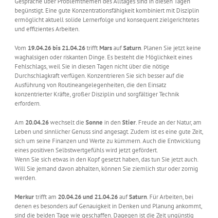
Gespräche über Problemthemen des Alltages sind in diesen Tagen
begünstigt. Eine gute Konzentrationsfähigkeit kombiniert mit Disziplin
ermöglicht aktuell solide Lernerfolge und konsequent zielgerichtetes
und effizientes Arbeiten.
Vom
19.04.26 bis 21.04.26
trifft
Mars
auf
Saturn
. Planen Sie jetzt keine
waghalsigen oder riskanten Dinge. Es besteht die Möglichkeit eines
Fehlschlags, weil Sie in diesen Tagen nicht über die nötige
Durchschlagkraft verfügen. Konzentrieren Sie sich besser auf die
Ausführung von Routineangelegenheiten, die den Einsatz
konzentrierter Kräfte, großer Disziplin und sorgfältiger Technik
erfordern.
Am
20.04.26
wechselt die
Sonne
in den
Stier
. Freude an der Natur, am
Leben und sinnlicher Genuss sind angesagt. Zudem ist es eine gute Zeit,
sich um seine Finanzen und Werte zu kümmern. Auch die Entwicklung
eines positiven Selbstwertgefühls wird jetzt gefördert.
Wenn Sie sich etwas in den Kopf gesetzt haben, das tun Sie jetzt auch.
Will Sie jemand davon abhalten, können Sie ziemlich stur oder zornig
werden.
Merkur
trifft am
20.04.26 und 21.04.26
auf
Saturn
. Für Arbeiten, bei
denen es besonders auf Genauigkeit in Denken und Planung ankommt,
sind die beiden Tage wie geschaffen. Dagegen ist die Zeit ungünstig