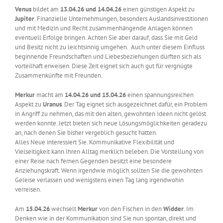
Venus
bildet am
13.04.26 und 14.04.26
einen günstigen Aspekt zu
Jupiter
. Finanzielle Unternehmungen, besonders Auslandsinvestitionen
und mit Medizin und Recht zusammenhängende Anlagen können
eventuell Erfolge bringen. Achten Sie aber darauf, dass Sie mit Geld
und Besitz nicht zu leichtsinnig umgehen. Auch unter diesem Einfluss
beginnende Freundschaften und Liebesbeziehungen dürften sich als
vorteilhaft erweisen. Diese Zeit eignet sich auch gut für vergnügte
Zusammenkünfte mit Freunden.
Merkur
macht am
14.04.26 und 15.04.26
einen spannungsreichen
Aspekt zu
Uranus
. Der Tag eignet sich ausgezeichnet dafür, ein Problem
in Angriff zu nehmen, das mit den alten, gewohnten Ideen nicht gelöst
werden konnte. Jetzt bieten sich neue Lösungsmöglichkeiten geradezu
an, nach denen Sie bisher vergeblich gesucht hatten.
Alles Neue interessiert Sie. Kommunikative Flexibilität und
Vielseitigkeit kann Ihren Alltag merklich beleben. Die Vorstellung von
einer Reise nach fernen Gegenden besitzt eine besondere
Anziehungskraft. Wenn irgendwie möglich sollten Sie die gewohnten
Geleise verlassen und wenigstens einen Tag lang irgendwohin
verreisen.
Am
15.04.26
wechselt
Merkur
von den Fischen in den
Widder
. Im
Denken wie in der Kommunikation sind Sie nun spontan, direkt und