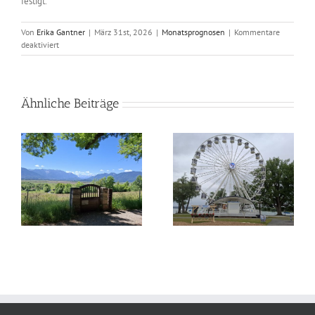
festigt.
Von
Erika Gantner
|
März 31st, 2026
|
Monatsprognosen
|
Kommentare
für
deaktiviert
Astrologisch
durch
das
Jahr
Ähnliche Beiträge
–
April
2026
as
Astrologisch durch das
Astrologisch durch das
Jahr – Juli 2026
Jahr – Juni 2026