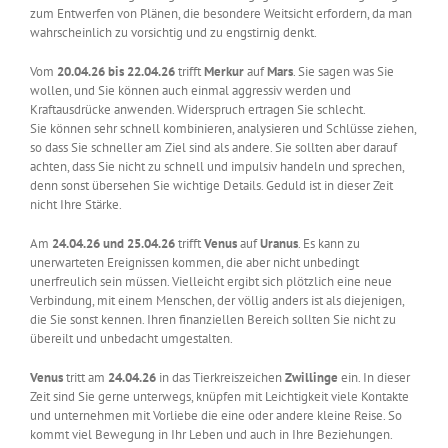
zum Entwerfen von Plänen, die besondere Weitsicht erfordern, da man
wahrscheinlich zu vorsichtig und zu engstirnig denkt.
Vom
20.04.26 bis 22.04.26
trifft
Merkur
auf
Mars
. Sie sagen was Sie
wollen, und Sie können auch einmal aggressiv werden und
Kraftausdrücke anwenden. Widerspruch ertragen Sie schlecht.
Sie können sehr schnell kombinieren, analysieren und Schlüsse ziehen,
so dass Sie schneller am Ziel sind als andere. Sie sollten aber darauf
achten, dass Sie nicht zu schnell und impulsiv handeln und sprechen,
denn sonst übersehen Sie wichtige Details. Geduld ist in dieser Zeit
nicht Ihre Stärke.
Am
24.04.26 und 25.04.26
trifft
Venus
auf
Uranus
. Es kann zu
unerwarteten Ereignissen kommen, die aber nicht unbedingt
unerfreulich sein müssen. Vielleicht ergibt sich plötzlich eine neue
Verbindung, mit einem Menschen, der völlig anders ist als diejenigen,
die Sie sonst kennen. Ihren finanziellen Bereich sollten Sie nicht zu
übereilt und unbedacht umgestalten.
Venus
tritt am
24.04.26
in das Tierkreiszeichen
Zwillinge
ein. In dieser
Zeit sind Sie gerne unterwegs, knüpfen mit Leichtigkeit viele Kontakte
und unternehmen mit Vorliebe die eine oder andere kleine Reise. So
kommt viel Bewegung in Ihr Leben und auch in Ihre Beziehungen.