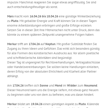
impulsiv. Manchmal reagieren Sie sogar etwas angriffslustig. Sie sind
auch entscheidungsfreudiger als sonst.
Mars
macht vom
16.04.26 bis 18.04.26
eine günstige Winkelbeziehung
zu
Pluto
. Mit geballter Energie und Kraft können Sie in diesen Tagen
enorme Arbeitsleistungen erbringen und große Erfolge erzielen.
Setzen Sie in dieser Zeit Ihre Mitmenschen nicht unter Druck, denn das
könnte zu einem späteren Zeitpunkt unangenehme Folgen haben.
Merkur
trifft am
17.04.26
auf
Neptun
. Mit großer Subtilität finden Sie
Zugang zu Ihren Ideen und Gefühlen. Das wirkt sich besonders günstig
für alle Formen des künstlerischen Ausdrucks aus. Vor allem poetische
und schriftstellerische Aktivitäten sind begünstigt.
Dieser Tag ist ungeeignet für Rechtsverhandlungen, Vertragsabschlüsse
oder Handelsvereinbarungen. Sie sollten keine Handlungen einleiten,
deren Erfolg von der absoluten Ehrlichkeit und Klarheit aller Partner
abhängt.
Am
17.04.26
treffen sich
Sonne
und
Mond
im
Widder
zum
Neumond
.
Dieser Neumond kann uns die Energie liefern, mit etwas ganz Neuem
zu beginnen oder uns von dem zu befreien, was uns daran hindert.
Merkur
bildet am
19.04.26
einen günstigen Aspekt zu
Pluto
. Klärende