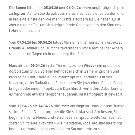
Die
Sonne
bildet am
05.04.26 und 06.04.26
einen ungünstigen Aspekt
zu
Jupiter
. Achten Sie darauf, dass Sie sich nicht zu viel aufbürden und
in Projekte einsteigen, die mehr Kräfte erfordern als Sie haben. Es ist
aber ein guter Tag, um sich tiefgreifende Gedanken um den Sinn des
Lebens zu machen.
Vom
07.04.26 bis 09.04.26
bildet
Mars
einen harmonischen Aspekt zu
Uranus
. Ausdauer und Durchhaltevermögen (vor allem bei der Arbeit)
sind in diesen Tagen nicht unbedingt Ihre Stärke.
Mars
tritt am
09.04.26
in das Tierkreiszeichen
Widder
ein und bleibt
dort bis zum 19.05.26. Hier befindet er sich in „seinem“ Zeichen und
kann seine Kraft, Energie und Potenz optimal entfalten. Mit viel
Initiative, voller Tatkraft und Elan können Sie jetzt einen Plan in Gang
bringen oder einem Projekt zum Durchbruch verhelfen. Dabei könnte
es manchmal etwas energischer zugehen. Ihr Kampfgeist ist geweckt.
Vom
12.04.26 bis 14.04.26
trifft
Mars
auf
Neptun
. Unter diesem Transit
sollten Sie nur Dinge tun, über die Sie sich klar sind. Am besten, Sie
beginnen nichts Neues und verschieben anspruchsvolle Vorhaben auf
später. Spirituelle Aktivitäten wie Meditation, Yoga, etc. sind allerdings
begünstigt. Vorsichtig gilt es bei allen Suchtmitteln zu sein.