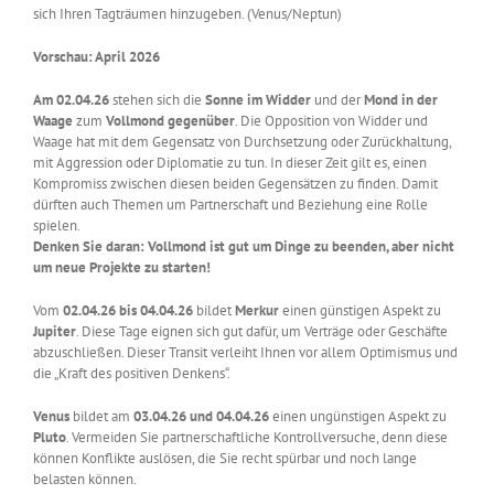
sich Ihren Tagträumen hinzugeben. (Venus/Neptun)
Vorschau: April 2026
Am 02.04.26
stehen sich die
Sonne im Widder
und der
Mond in der
Waage
zum
Vollmond
gegenüber
. Die Opposition von Widder und
Waage hat mit dem Gegensatz von Durchsetzung oder Zurückhaltung,
mit Aggression oder Diplomatie zu tun. In dieser Zeit gilt es, einen
Kompromiss zwischen diesen beiden Gegensätzen zu finden. Damit
dürften auch Themen um Partnerschaft und Beziehung eine Rolle
spielen.
Denken Sie daran: Vollmond ist gut um Dinge zu beenden, aber nicht
um neue Projekte zu starten!
Vom
02.04.26 bis 04.04.26
bildet
Merkur
einen günstigen Aspekt zu
Jupiter
. Diese Tage eignen sich gut dafür, um Verträge oder Geschäfte
abzuschließen. Dieser Transit verleiht Ihnen vor allem Optimismus und
die „Kraft des positiven Denkens“.
Venus
bildet am
03.04.26 und 04.04.26
einen ungünstigen Aspekt zu
Pluto
. Vermeiden Sie partnerschaftliche Kontrollversuche, denn diese
können Konflikte auslösen, die Sie recht spürbar und noch lange
belasten können.