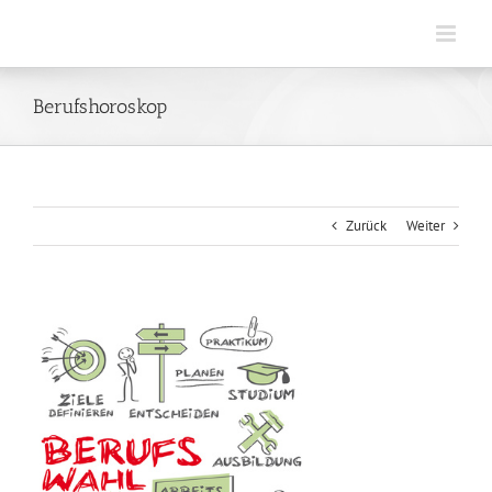
Zum
Inhalt
springen
Berufshoroskop
Zurück
Weiter
View
Larger
Image