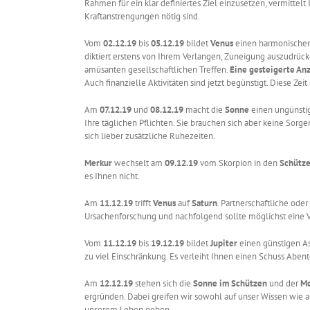
Rahmen für ein klar definiertes Ziel einzusetzen, vermittel
Kraftanstrengungen nötig sind.
Vom
02.12.19
bis
05.12.19
bildet
Venus
einen harmonische
diktiert erstens von Ihrem Verlangen, Zuneigung auszudrück
amüsanten gesellschaftlichen Treffen.
Eine gesteigerte An
Auch finanzielle Aktivitäten sind jetzt begünstigt. Diese 
Am
07.12.19
und
08.12.19
macht die
Sonne
einen ungünsti
Ihre täglichen Pflichten. Sie brauchen sich aber keine Sorg
sich lieber zusätzliche Ruhezeiten.
Merkur
wechselt am
09.12.19
vom Skorpion in den
Schütz
es Ihnen nicht.
Am
11.12.19
trifft
Venus
auf
Saturn
. Partnerschaftliche ode
Ursachenforschung und nachfolgend sollte möglichst eine Ve
Vom
11.12.19
bis
19.12.19
bildet
Jupiter
einen günstigen A
zu viel Einschränkung. Es verleiht Ihnen einen Schuss Abent
Am
12.12.19
stehen sich die
Sonne im Schützen
und der
Mo
ergründen. Dabei greifen wir sowohl auf unser Wissen wie 
unserem Leben geben.