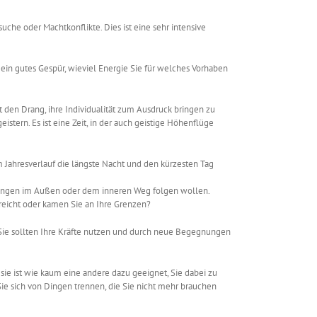
rsuche oder Machtkonflikte. Dies ist eine sehr intensive
n ein gutes Gespür, wieviel Energie Sie für welches Vorhaben
t den Drang, ihre Individualität zum Ausdruck bringen zu
ern. Es ist eine Zeit, in der auch geistige Höhenflüge
m Jahresverlauf die längste Nacht und den kürzesten Tag
uchungen im Außen oder dem inneren Weg folgen wollen.
rreicht oder kamen Sie an Ihre Grenzen?
. Sie sollten Ihre Kräfte nutzen und durch neue Begegnungen
sie ist wie kaum eine andere dazu geeignet, Sie dabei zu
Sie sich von Dingen trennen, die Sie nicht mehr brauchen