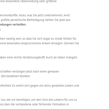
die eine besondere Überwindung oder größere
usammenkünfte. Alles, was Sie jetzt unternehmen, wird
größte persönliche Befriedigung ziehen Sie jetzt aus
indungen verhelfen.
.
hen niedrig sein, so dass Sie sich sogar zu müde fühlen für
de eine besonders anspruchsvolle Arbeit verlegen. Gönnen Sie
aben eine reiche Vorstellungskraft. Auch an Ideen mangelt
rschaften verlangen jetzt nach einer genauen
 Zeit bestehen bleiben.
freiheit. Es wehrt sich gegen ein allzu gesetztes Leben und
 tun, die wir benötigen, um den Sinn des Lebens für uns zu
uss über die vorhandene oder fehlende Motivation in