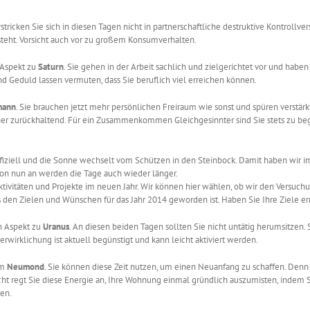
erstricken Sie sich in diesen Tagen nicht in partnerschaftliche destruktive Kontrollve
 steht. Vorsicht auch vor zu großem Konsumverhalten.
Aspekt zu
Saturn
. Sie gehen in der Arbeit sachlich und zielgerichtet vor und habe
nd Geduld lassen vermuten, dass Sie beruflich viel erreichen können.
mann
. Sie brauchen jetzt mehr persönlichen Freiraum wie sonst und spüren verstärk
 zurückhaltend. Für ein Zusammenkommen Gleichgesinnter sind Sie stets zu begeist
offiziell und die Sonne wechselt vom Schützen in den Steinbock. Damit haben wir i
Von nun an werden die Tage auch wieder länger.
Aktivitäten und Projekte im neuen Jahr. Wir können hier wählen, ob wir den Vers
us den Zielen und Wünschen für das Jahr 2014 geworden ist. Haben Sie Ihre Ziele e
n Aspekt zu
Uranus
. An diesen beiden Tagen sollten Sie nicht untätig herumsitzen
rwirklichung ist aktuell begünstigt und kann leicht aktiviert werden.
m
Neumond
. Sie können diese Zeit nutzen, um einen Neuanfang zu schaffen. Denn 
icht regt Sie diese Energie an, Ihre Wohnung einmal gründlich auszumisten, indem 
en.