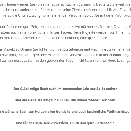
iesen Tagen werden Sie von einer zuversichtlichen Stimmung begleitet. Sie verfüg
u machen und anderen mit Begeisterung seine Ziele zu präsentieren. Mit viel Zuver
e hierzu die Unterstützung höher stehender Personen, so dürfte mit deren Wohlwol
ock
. Es ist eine gute Zeit, um all das anzugehen, wo nüchternes Denken, Disziplin,
or allem auch einen praktischen Nutzen haben. Neue Projekte werden von Ihnen nu
nd Beratungen spielen Gerechtigkeit und Ordnung eine große Rolle.
en Aspekt zu
Uranus
. Sie fühlen sich geistig lebendig und wach wie zu keiner ande
lagfertig. Sie verfügen über Visionen und Vorstellungen; die in der Zukunft liege
riff zu nehmen, das Sie mit den gewohnten Ideen nicht lösen konnte. Neue Lösungs
Das Glück möge Euch auch im kommenden Jahr zur Seite stehen
und die Begeisterung für all Euer Tun immer wieder leuchten.
Ich wünsche Euch von Herzen eine fröhliche und auch besinnliche Weihnachtszei
und für das neue Jahr Zuversicht, Glück und gute Gesundheit.