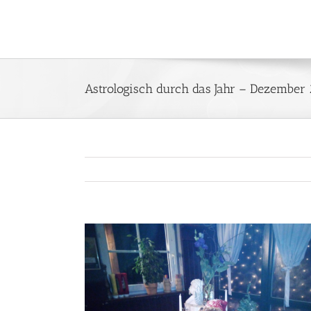
Zum
Inhalt
springen
Astrologisch durch das Jahr – Dezember
Zeige
grösseres
Bild