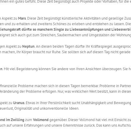
t Ihnen ein gutes Gefühl. Diese Zeit begünstigt auch Projekte oder Vorhaben, für 
n Aspekt zu
Mars
. Diese Zeit begünstigt künstlerische Aktivitäten und gesellige Z
en und zu erhalten und zweitens Schönes zu erleben und entstehen zu lassen. Die 
ziehungskraft dürfte so manchem Single zu Liebesanknüpfungen und Liebesverb
Zeit eignet sich auch gut zum Streichen, Saubermachen und Umgestalten der Wohnung
gen Aspekt zu
Neptun
. An diesen beiden Tagen dürfte Ihr Kräftespiegel ausgesproc
en machen, Ihr Körper braucht nur Ruhe. Sie sollten sich auf diesen Tag nicht gera
en
. Mit viel Begeisterung können Sie andere von Ihren Ansichten überzeugen. Sie h
r finanzielle Probleme machen sich in diesen Tagen bemerkbar. Probleme in Partne
ränderung der Probleme erfolgen. Nur, was wirklichen Wert besitzt, kann in dieser
spekt zu
Uranus
. Etwas in Ihrer Persönlichkeit sucht Unabhängigkeit und Bewegungs
euerlust, Originalität und unkonventionelle Ideen.
nd im Zwilling
zum
Vollmond
gegenüber. Dieser Vollmond hat viel mit Einsicht zu
auch auf unsere Erfahrungen und unsere Erkenntnisse zurück. Das kann uns Aufschl