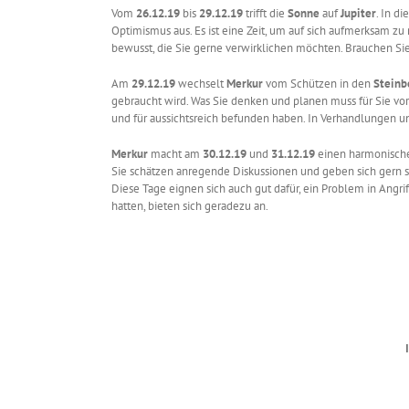
Vom
26.12.19
bis
29.12.19
trifft die
Sonne
auf
Jupiter
. In d
Optimismus aus. Es ist eine Zeit, um auf sich aufmerksam z
bewusst, die Sie gerne verwirklichen möchten. Brauchen Si
Am
29.12.19
wechselt
Merkur
vom Schützen in den
Steinb
gebraucht wird. Was Sie denken und planen muss für Sie v
und für aussichtsreich befunden haben. In Verhandlungen u
Merkur
macht am
30.12.19
und
31.12.19
einen harmonisch
Sie schätzen anregende Diskussionen und geben sich gern sch
Diese Tage eignen sich auch gut dafür, ein Problem in Ang
hatten, bieten sich geradezu an.