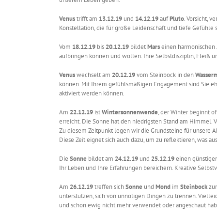
Venus
trifft am
13.12.19
und
14.12.19
auf
Pluto
. Vorsicht, v
Konstellation, die für große Leidenschaft und tiefe Gefühle
Vom
18.12.19
bis
20.12.19
bildet
Mars
einen harmonischen 
aufbringen können und wollen. Ihre Selbstdisziplin, Fleiß u
Venus
wechselt am
20.12.19
vom Steinbock in den
Wasser
können. Mit Ihrem gefühlsmäßigen Engagement sind Sie eher
aktiviert werden können.
Am
22.12.19
ist
Wintersonnenwende
, der Winter beginnt 
erreicht. Die Sonne hat den niedrigsten Stand am Himmel. 
Zu diesem Zeitpunkt legen wir die Grundsteine für unsere 
Diese Zeit eignet sich auch dazu, um zu reflektieren, was a
Die
Sonne
bildet am
24.12.19
und
25.12.19
einen günstige
Ihr Leben und Ihre Erfahrungen bereichern. Kreative Selbstve
Am
26.12.19
treffen sich
Sonne
und
Mond
im
Steinbock
zu
unterstützen, sich von unnötigen Dingen zu trennen. Vielle
und schon ewig nicht mehr verwendet oder angeschaut hab