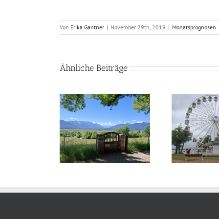
Von
Erika Gantner
|
November 29th, 2019
|
Monatsprognosen
Ähnliche Beiträge
logisch durch das
Astrologisch durch das
Astr
 – August 2026
Jahr – Juli 2026