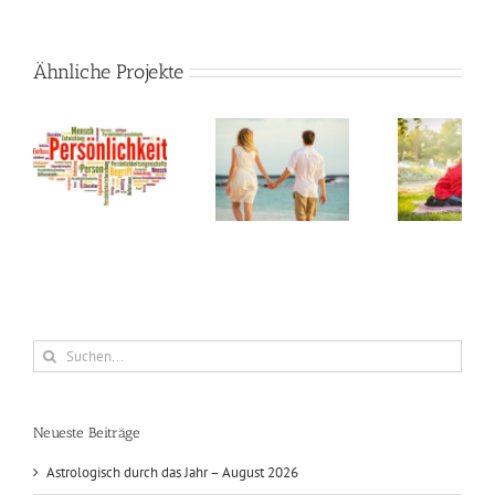
Ähnliche Projekte
tsanalyse
Partnerhoroskop
Kinderhoroskop
Beru
Suche
nach:
Neueste Beiträge
Astrologisch durch das Jahr – August 2026