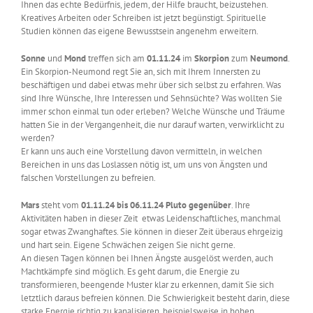
Ihnen das echte Bedürfnis, jedem, der Hilfe braucht, beizustehen.
Kreatives Arbeiten oder Schreiben ist jetzt begünstigt. Spirituelle
Studien können das eigene Bewusstsein angenehm erweitern.
Sonne
und
Mond
treffen sich am
01.11.24
im
Skorpion
zum
Neumond
.
Ein Skorpion-Neumond regt Sie an, sich mit Ihrem Innersten zu
beschäftigen und dabei etwas mehr über sich selbst zu erfahren. Was
sind Ihre Wünsche, Ihre Interessen und Sehnsüchte? Was wollten Sie
immer schon einmal tun oder erleben? Welche Wünsche und Träume
hatten Sie in der Vergangenheit, die nur darauf warten, verwirklicht zu
werden?
Er kann uns auch eine Vorstellung davon vermitteln, in welchen
Bereichen in uns das Loslassen nötig ist, um uns von Ängsten und
falschen Vorstellungen zu befreien.
Mars
steht vom
01.11.24 bis 06.11.24 Pluto gegenüber
. Ihre
Aktivitäten haben in dieser Zeit etwas Leidenschaftliches, manchmal
sogar etwas Zwanghaftes. Sie können in dieser Zeit überaus ehrgeizig
und hart sein. Eigene Schwächen zeigen Sie nicht gerne.
An diesen Tagen können bei Ihnen Ängste ausgelöst werden, auch
Machtkämpfe sind möglich. Es geht darum, die Energie zu
transformieren, beengende Muster klar zu erkennen, damit Sie sich
letztlich daraus befreien können. Die Schwierigkeit besteht darin, diese
starke Energie richtig zu kanalisieren, beispielsweise in hohen