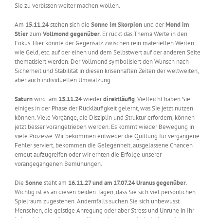
Sie zu verbissen weiter machen wollen.
Am
15.11.24
stehen sich die
Sonne im Skorpion
und der
Mond im
Stier
zum
Vollmond
gegenüber
. Er rückt das Thema Werte in den
Fokus. Hier könnte der Gegensatz zwischen rein materiellen Werten
wie Geld, etc. auf der einen und dem Selbstwert auf der anderen Seite
thematisiert werden. Der Vollmond symbolisiert den Wunsch nach
Sicherheit und Stabilität in diesen krisenhaften Zeiten der weltweiten,
aber auch individuellen Umwälzung.
Saturn
wird am
15.11.24
wieder
direktläufig
. Vielleicht haben Sie
einiges in der Phase der Rückläufigkeit gelernt, was Sie jetzt nutzen
können. Viele Vorgänge, die Disziplin und Struktur erfordern, können
jetzt besser vorangetrieben werden. Es kommt wieder Bewegung in
viele Prozesse. Wir bekommen entweder die Quittung für vergangene
Fehler serviert, bekommen die Gelegenheit, ausgelassene Chancen
erneut aufzugreifen oder wir ernten die Erfolge unserer
vorangegangenen Bemühungen.
Die
Sonne
steht am
16.11.27 und am 17.07.24 Uranus gegenüber
.
Wichtig ist es an diesen beiden Tagen, dass Sie sich viel persönlichen
Spielraum zugestehen. Andernfalls suchen Sie sich unbewusst
Menschen, die geistige Anregung oder aber Stress und Unruhe in Ihr