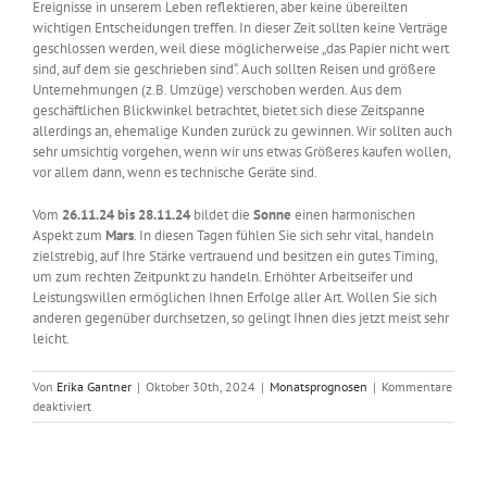
Ereignisse in unserem Leben reflektieren, aber keine übereilten
wichtigen Entscheidungen treffen. In dieser Zeit sollten keine Verträge
geschlossen werden, weil diese möglicherweise „das Papier nicht wert
sind, auf dem sie geschrieben sind“. Auch sollten Reisen und größere
Unternehmungen (z.B. Umzüge) verschoben werden. Aus dem
geschäftlichen Blickwinkel betrachtet, bietet sich diese Zeitspanne
allerdings an, ehemalige Kunden zurück zu gewinnen. Wir sollten auch
sehr umsichtig vorgehen, wenn wir uns etwas Größeres kaufen wollen,
vor allem dann, wenn es technische Geräte sind.
Vom
26.11.24 bis 28.11.24
bildet die
Sonne
einen harmonischen
Aspekt zum
Mars
. In diesen Tagen fühlen Sie sich sehr vital, handeln
zielstrebig, auf Ihre Stärke vertrauend und besitzen ein gutes Timing,
um zum rechten Zeitpunkt zu handeln. Erhöhter Arbeitseifer und
Leistungswillen ermöglichen Ihnen Erfolge aller Art. Wollen Sie sich
anderen gegenüber durchsetzen, so gelingt Ihnen dies jetzt meist sehr
leicht.
Von
Erika Gantner
|
Oktober 30th, 2024
|
Monatsprognosen
|
Kommentare
für
deaktiviert
Astrologisch
durch
das
Jahr