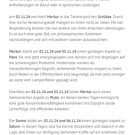
Anforderungen im Beruf oder in sportlichen Leistungen.
Am
02.11.24
wechselt
Merkur
in das Tierkreiszeichen
Schütze
. Durch
Ihre reiche Vorstellungskraft mangelt es Ihnen nicht an Ideen. Mit viel
Begeisterung können Sie nun andere von Ihren Ansichten überzeugen.
Es ist auch eine gute Zeit, um philosophischen Gedanken
nachzuhängen und sich mit anderen darüber auszutauschen.
Merkur
macht am
02.11.24 und 03.11.24
einen günstigen Aspekt zu
Mars
. Sie sind jetzt energiegeladen und stürzen sich mit Vergnügen auf
die schwierigsten Probleme. Hindernisse werden als
Herausforderungen begrüßt, anstehende Probleme elegant zu lösen.
Auch Reden in der Öffentlichkeit sind begünstigt, da man jetzt weniger
als sonst vom Lampenfieber geplagt wird.
Ebenfalls am
02.11.24 und 03.11.24
bildet
Merkur
auch einen
harmonischen Aspekt zu
Pluto
. An diesen beiden Tagen ermöglicht
eine gute Konzentrationsfähigkeit kombiniert mit Disziplin solide
Lernerfolge und effizientes Arbeiten.
Die
Sonne
bildet am
03.11.24 und 04.11.24
einen günstigen Aspekt zu
Saturn
. In diesen Tagen sind Sie höchst diszipliniert und dadurch in der
Lage, alle Ihnen zur Verfügung stehenden Kräfte auf ein ersehntes Ziel