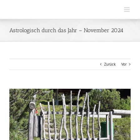
Zum
Inhalt
springen
Astrologisch durch das Jahr – November 2024
Zurück
Vor
Zeige
grösseres
Bild