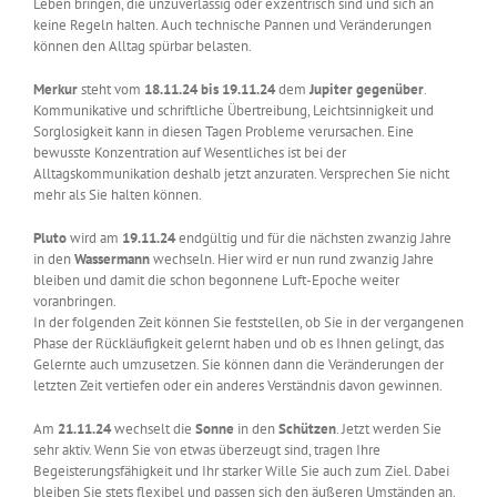
Leben bringen, die unzuverlässig oder exzentrisch sind und sich an
keine Regeln halten. Auch technische Pannen und Veränderungen
können den Alltag spürbar belasten.
Merkur
steht vom
18.11.24 bis 19.11.24
dem
Jupiter
gegenüber
.
Kommunikative und schriftliche Übertreibung, Leichtsinnigkeit und
Sorglosigkeit kann in diesen Tagen Probleme verursachen. Eine
bewusste Konzentration auf Wesentliches ist bei der
Alltagskommunikation deshalb jetzt anzuraten. Versprechen Sie nicht
mehr als Sie halten können.
Pluto
wird am
19.11.24
endgültig und für die nächsten zwanzig Jahre
in den
Wassermann
wechseln. Hier wird er nun rund zwanzig Jahre
bleiben und damit die schon begonnene Luft-Epoche weiter
voranbringen.
In der folgenden Zeit können Sie feststellen, ob Sie in der vergangenen
Phase der Rückläufigkeit gelernt haben und ob es Ihnen gelingt, das
Gelernte auch umzusetzen. Sie können dann die Veränderungen der
letzten Zeit vertiefen oder ein anderes Verständnis davon gewinnen.
Am
21.11.24
wechselt die
Sonne
in den
Schützen
. Jetzt werden Sie
sehr aktiv. Wenn Sie von etwas überzeugt sind, tragen Ihre
Begeisterungsfähigkeit und Ihr starker Wille Sie auch zum Ziel. Dabei
bleiben Sie stets flexibel und passen sich den äußeren Umständen an.