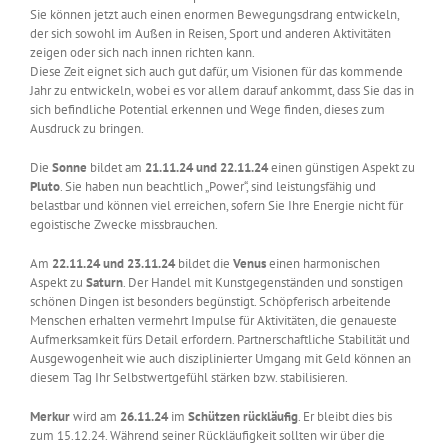
Sie können jetzt auch einen enormen Bewegungsdrang entwickeln,
der sich sowohl im Außen in Reisen, Sport und anderen Aktivitäten
zeigen oder sich nach innen richten kann.
Diese Zeit eignet sich auch gut dafür, um Visionen für das kommende
Jahr zu entwickeln, wobei es vor allem darauf ankommt, dass Sie das in
sich befindliche Potential erkennen und Wege finden, dieses zum
Ausdruck zu bringen.
Die
Sonne
bildet am
21.11.24 und 22.11.24
einen günstigen Aspekt zu
Pluto
. Sie haben nun beachtlich „Power“, sind leistungsfähig und
belastbar und können viel erreichen, sofern Sie Ihre Energie nicht für
egoistische Zwecke missbrauchen.
Am
22.11.24 und 23.11.24
bildet die
Venus
einen harmonischen
Aspekt zu
Saturn
. Der Handel mit Kunstgegenständen und sonstigen
schönen Dingen ist besonders begünstigt. Schöpferisch arbeitende
Menschen erhalten vermehrt Impulse für Aktivitäten, die genaueste
Aufmerksamkeit fürs Detail erfordern. Partnerschaftliche Stabilität und
Ausgewogenheit wie auch disziplinierter Umgang mit Geld können an
diesem Tag Ihr Selbstwertgefühl stärken bzw. stabilisieren.
Merkur
wird am
26.11.24
im
Schützen
rückläufig
. Er bleibt dies bis
zum 15.12.24. Während seiner Rückläufigkeit sollten wir über die