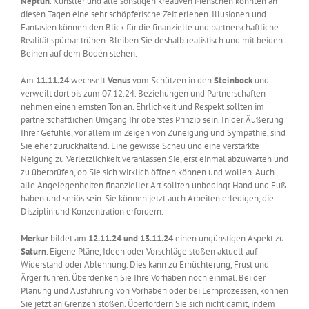
Neptun
. Künstler und alle sonstigen kreativen Menschen könnten an
diesen Tagen eine sehr schöpferische Zeit erleben. Illusionen und
Fantasien können den Blick für die finanzielle und partnerschaftliche
Realität spürbar trüben. Bleiben Sie deshalb realistisch und mit beiden
Beinen auf dem Boden stehen.
Am
11.11.24
wechselt
Venus
vom Schützen in den
Steinbock
und
verweilt dort bis zum 07.12.24. Beziehungen und Partnerschaften
nehmen einen ernsten Ton an. Ehrlichkeit und Respekt sollten im
partnerschaftlichen Umgang Ihr oberstes Prinzip sein. In der Äußerung
Ihrer Gefühle, vor allem im Zeigen von Zuneigung und Sympathie, sind
Sie eher zurückhaltend. Eine gewisse Scheu und eine verstärkte
Neigung zu Verletzlichkeit veranlassen Sie, erst einmal abzuwarten und
zu überprüfen, ob Sie sich wirklich öffnen können und wollen. Auch
alle Angelegenheiten finanzieller Art sollten unbedingt Hand und Fuß
haben und seriös sein. Sie können jetzt auch Arbeiten erledigen, die
Disziplin und Konzentration erfordern.
Merkur
bildet am
12.11.24 und 13.11.24
einen ungünstigen Aspekt zu
Saturn
. Eigene Pläne, Ideen oder Vorschläge stoßen aktuell auf
Widerstand oder Ablehnung. Dies kann zu Ernüchterung, Frust und
Ärger führen. Überdenken Sie Ihre Vorhaben noch einmal. Bei der
Planung und Ausführung von Vorhaben oder bei Lernprozessen, können
Sie jetzt an Grenzen stoßen. Überfordern Sie sich nicht damit, indem