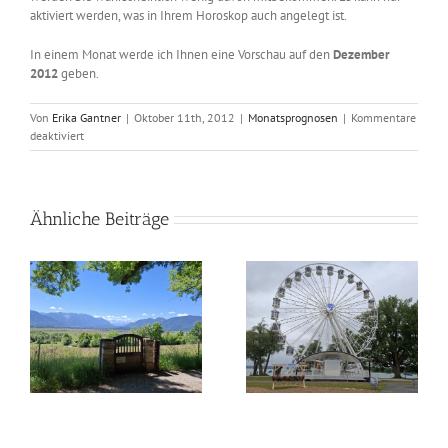
aktiviert werden, was in Ihrem Horoskop auch angelegt ist.
In einem Monat werde ich Ihnen eine Vorschau auf den
Dezember
2012
geben.
Von
Erika Gantner
|
Oktober 11th, 2012
|
Monatsprognosen
|
Kommentare
für
deaktiviert
Astrologisch
durch
das
Jahr
Ähnliche Beiträge
–
November
2012
as
Astrologisch durch das
Astrologisch durch das
Jahr – Juli 2026
Jahr – Juni 2026