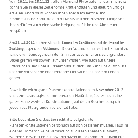
Vom
26.11. bis 28.11.12
treffen
Mars
und
Pluto
aufeinander. Einerseits
können Sie in dieser Zeit enorme Kraft entfalten und dadurch Erfolge
erzielen. Andrerseits können Ihnen aber auch heftige und
problematische Konflikte durch Machtspielchen zusetzen. Einige von
ihnen dürften auch eine starke Neigung zu Risiko und Abenteuer
verspüren.
Am
28. 11.2012
stehen sich die
Sonne im Schützen
und der
Mond im
Zwilling
gegenüber.
Vollmond
! Dieser Vollmond hat viel mit Einsicht zu
tun, die wir benötigen, um den Sinn des Lebens für uns zu ergründen.
Dabei greifen wir sowohl auf unser Wissen, wie auch auf unsere
Erfahrungen und unsere Erkenntnisse zurück. Das kann uns Aufschluss
über die vorhandene oder fehlende Motivation in unserem Leben
geben.
Soweit die wichtigsten Planetenkonstellationen im
November 2012
und deren astrologische Interpretation. Natürlich gäbe es noch eine
ganze Reihe weiterer Konstellationen, auf deren Beschreibung ich
jedoch aus Platzgründen verzichtet habe.
Bitte bedenken Sie, dass Sie
nicht alle
aufgeführten
Planetenkonstellationen persönlich auf sich beziehen müssen. Falls Ihr
eigenes Horoskop keine Verbindung zu diesen Themen aufweist,
werden Sie wahrscheinlich wenig davon mitbekommen. Es kann nur