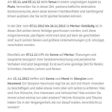
Am
02.11. und 03.11.12
steht
Venus
in einem ungünstigen Aspekt zu
Pluto
. Vermeiden Sie in dieser Zeit partnerschaftliche destruktive
Kontrollversuche, denn diese können Machtkonflikte und nachfolgend
Krisen auslösen, die Sie recht spürbar belasten können.
In der Zeit vom
07.11.2012 bis 26.11.2012
ist
Merkur rückläufig
ist. In
dieser Zeit sollten keine Verträge geschlossen werden, weil diese
möglicherweise „das Papier nicht wert sind, auf dem sie geschrieben
sind“. Auch sollten Reisen und größere Unternehmungen (z.B. Umzüge)
verschoben werden.
Ebenfalls am
07.11.12
trifft die
Sonne
auf
Merkur
. Planungen und
Gespräche bezüglich Ihrer Selbstverwirklichung und persönliche
Vorhaben sind jetzt begünstigt. Es ist auch eine günstige Zeit für Reden,
Schreiben, Handeln, Lehren und Reisen.
Am
13. 11.2012
treffen sich
Sonne
und
Mond
im
Skorpion
zum
Neumond
. Ein Skorpion-Neumond regt Sie an, sich mit Ihrem Innersten
zu beschäftigen und dabei etwas mehr über sich selbst zu erfahren. Was
sind Ihre Wünsche, Ihre Interessen und Sehnsüchte? Was wollten Sie
immer schon einmal tun oder erleben? Welche Wünsche und Träume
hatten Sie in der Vergangenheit, die nur darauf warten, verwirklicht zu
werden?