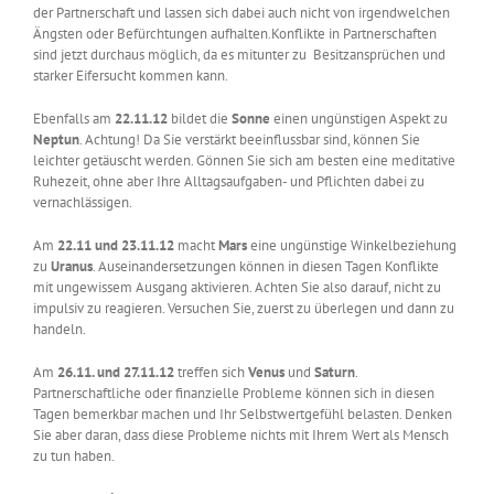
der Partnerschaft und lassen sich dabei auch nicht von irgendwelchen
Ängsten oder Befürchtungen aufhalten.Konflikte in Partnerschaften
sind jetzt durchaus möglich, da es mitunter zu Besitzansprüchen und
starker Eifersucht kommen kann.
Ebenfalls am
22.11.12
bildet die
Sonne
einen ungünstigen Aspekt zu
Neptun
. Achtung! Da Sie verstärkt beeinflussbar sind, können Sie
leichter getäuscht werden. Gönnen Sie sich am besten eine meditative
Ruhezeit, ohne aber Ihre Alltagsaufgaben- und Pflichten dabei zu
vernachlässigen.
Am
22.11 und 23.11.12
macht
Mars
eine ungünstige Winkelbeziehung
zu
Uranus
. Auseinandersetzungen können in diesen Tagen Konflikte
mit ungewissem Ausgang aktivieren. Achten Sie also darauf, nicht zu
impulsiv zu reagieren. Versuchen Sie, zuerst zu überlegen und dann zu
handeln.
Am
26.11. und 27.11.12
treffen sich
Venus
und
Saturn
.
Partnerschaftliche oder finanzielle Probleme können sich in diesen
Tagen bemerkbar machen und Ihr Selbstwertgefühl belasten. Denken
Sie aber daran, dass diese Probleme nichts mit Ihrem Wert als Mensch
zu tun haben.