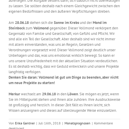
auferlegen. Die Aufgabe besteht darin, sich dadurch nicht überwältigen
zu lassen. Sie sollten deshalb nach einem Gleichgewicht zwischen den
eigenen Bedürfnissen und den äußeren Verpflichtungen streben.
Am
28.06.18
stehen sich die
Sonne
im Krebs
und der
Mond im
Steinbock
zum
Vollmond
gegenüber. Dieser Vollmond verkörpert den
Gegensatz von Familie und Gesellschaft, von Gefühl und Pflicht. Wir
sind alle ein Teil der Gesellschaft. Aber deshalb sind wir nicht immer
mit allem einverstanden, was uns an Regeln, Gesetzen und
Verordnungen vorgesetzt wird. Dieser Vollmond zeigt deutlich unser
Unbehagen und das, was uns emotional wirklich bewegt. So kann er
uns unsere Unzufriedenheit mit der aktuellen Situation verdeutlichen.
Es ist deshalb wichtig, dass wir Geduld entwickeln und unsere Projekte
langfristig verfolgen.
Denken Sie daran: Vollmond ist gut um Dinge zu beenden, aber nicht
um neue Projekte zu starten!
Merkur
wechselt am
29.06.18
in den
Löwen
. Sie mögen es jetzt, wenn
Sie im Mittelpunkt stehen und Ihnen alle zuhören. Ihre Ausdrucksweise
ist großzügig und herzlich. In dieser Zeit fällt es Ihnen leicht, sich
Wissen anzueignen und dieses auf überzeugende Weise einzusetzen.
Von
Erika Gantner
|
Juli 16th, 2018
|
Monatsprognosen
|
Kommentare
für
deaktiviert