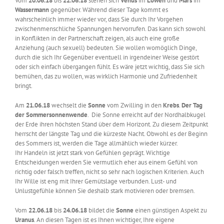
Vom
20.06.18
bis
22.06.18
stehen sich
Venus
im
Löwen
und
Mars
im
Wassermann
gegenüber. Während dieser Tage kommt es
wahrscheinlich immer wieder vor, dass Sie durch Ihr Vorgehen
zwischenmenschliche Spannungen hervorrufen. Das kann sich sowohl
in Konflikten in der Partnerschaft zeigen, als auch eine große
Anziehung (auch sexuell) bedeuten. Sie wollen womöglich Dinge,
durch die sich Ihr Gegenüber eventuell in irgendeiner Weise gestört
oder sich einfach übergangen fühlt. Es wäre jetzt wichtig, dass Sie sich
bemühen, das zu wollen, was wirklich Harmonie und Zufriedenheit
bringt.
Am
21.06.18
wechselt die
Sonne
vom Zwilling in den
Krebs
.
Der Tag
der Sommersonnenwende
. Die Sonne erreicht auf der Nordhalbkugel
der Erde ihren höchsten Stand über dem Horizont. Zu diesem Zeitpunkt
herrscht der längste Tag und die kürzeste Nacht. Obwohl es der Beginn
des Sommers ist, werden die Tage allmählich wieder kürzer.
Ihr Handeln ist jetzt stark von Gefühlen geprägt. Wichtige
Entscheidungen werden Sie vermutlich eher aus einem Gefühl von
richtig oder falsch treffen, nicht so sehr nach logischen Kriterien. Auch
Ihr Wille ist eng mit Ihrer Gemütslage verbunden. Lust- und
Unlustgefühle können Sie deshalb stark motivieren oder bremsen.
Vom
22.06.18
bis
24.06.18
bildet die
Sonne
einen günstigen Aspekt zu
Uranus
. An diesen Tagen ist es Ihnen wichtiger, Ihre eigene