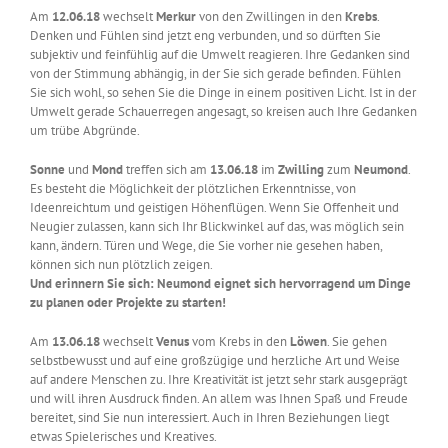
Am
12.06.18
wechselt
Merkur
von den Zwillingen in den
Krebs
.
Denken und Fühlen sind jetzt eng verbunden, und so dürften Sie
subjektiv und feinfühlig auf die Umwelt reagieren. Ihre Gedanken sind
von der Stimmung abhängig, in der Sie sich gerade befinden. Fühlen
Sie sich wohl, so sehen Sie die Dinge in einem positiven Licht. Ist in der
Umwelt gerade Schauerregen angesagt, so kreisen auch Ihre Gedanken
um trübe Abgründe.
Sonne
und
Mond
treffen sich am
13.06.18
im
Zwilling
zum
Neumond
.
Es besteht die Möglichkeit der plötzlichen Erkenntnisse, von
Ideenreichtum und geistigen Höhenflügen. Wenn Sie Offenheit und
Neugier zulassen, kann sich Ihr Blickwinkel auf das, was möglich sein
kann, ändern. Türen und Wege, die Sie vorher nie gesehen haben,
können sich nun plötzlich zeigen.
Und erinnern Sie sich: Neumond eignet sich hervorragend um Dinge
zu planen oder Projekte zu starten!
Am
13.06.18
wechselt
Venus
vom Krebs in den
Löwen
. Sie gehen
selbstbewusst und auf eine großzügige und herzliche Art und Weise
auf andere Menschen zu. Ihre Kreativität ist jetzt sehr stark ausgeprägt
und will ihren Ausdruck finden. An allem was Ihnen Spaß und Freude
bereitet, sind Sie nun interessiert. Auch in Ihren Beziehungen liegt
etwas Spielerisches und Kreatives.