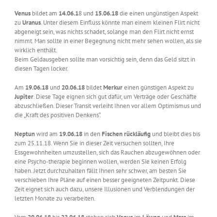
Venus
bildet am
14.06.1
8 und
15.06.18
die einen ungünstigen Aspekt
zu
Uranus
. Unter diesem Einfluss könnte man einem kleinen Flirt nicht
abgeneigt sein, was nichts schadet, solange man den Flirt nicht ernst
nimmt. Man sollte in einer Begegnung nicht mehr sehen wollen, als sie
wirklich enthält.
Beim Geldausgeben sollte man vorsichtig sein, denn das Geld sitzt in
diesen Tagen locker.
Am
19.06.18
und
20.06.18
bildet
Merkur
einen günstigen Aspekt zu
Jupiter
. Diese Tage eignen sich gut dafür, um Verträge oder Geschäfte
abzuschließen. Dieser Transit verleiht Ihnen vor allem Optimismus und
die „Kraft des positiven Denkens“.
Neptun
wird am
19.06.18
in den
Fischen
rückläufig
und bleibt dies bis
zum 25.11.18. Wenn Sie in dieser Zeit versuchen sollten, Ihre
Essgewohnheiten umzustellen, sich das Rauchen abzugewöhnen oder
eine Psycho-therapie beginnen wollen, werden Sie keinen Erfolg
haben. Jetzt durchzuhalten fällt Ihnen sehr schwer, am besten Sie
verschieben Ihre Pläne auf einen besser geeigneten Zeitpunkt. Diese
Zeit eignet sich auch dazu, unsere Illusionen und Verblendungen der
letzten Monate zu verarbeiten.