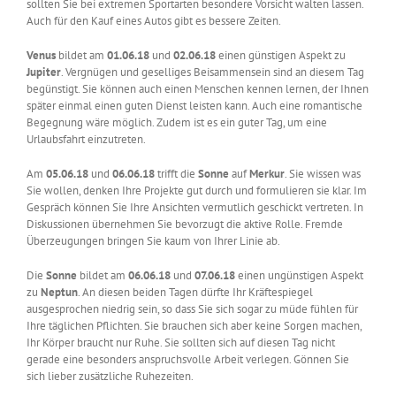
sollten Sie bei extremen Sportarten besondere Vorsicht walten lassen.
Auch für den Kauf eines Autos gibt es bessere Zeiten.
Venus
bildet am
01.06.18
und
02.06.18
einen günstigen Aspekt zu
Jupiter
. Vergnügen und geselliges Beisammensein sind an diesem Tag
begünstigt. Sie können auch einen Menschen kennen lernen, der Ihnen
später einmal einen guten Dienst leisten kann. Auch eine romantische
Begegnung wäre möglich. Zudem ist es ein guter Tag, um eine
Urlaubsfahrt einzutreten.
Am
05.06.18
und
06.06.18
trifft die
Sonne
auf
Merkur
. Sie wissen was
Sie wollen, denken Ihre Projekte gut durch und formulieren sie klar. Im
Gespräch können Sie Ihre Ansichten vermutlich geschickt vertreten. In
Diskussionen übernehmen Sie bevorzugt die aktive Rolle. Fremde
Überzeugungen bringen Sie kaum von Ihrer Linie ab.
Die
Sonne
bildet am
06.06.18
und
07.06.18
einen ungünstigen Aspekt
zu
Neptun
. An diesen beiden Tagen dürfte Ihr Kräftespiegel
ausgesprochen niedrig sein, so dass Sie sich sogar zu müde fühlen für
Ihre täglichen Pflichten. Sie brauchen sich aber keine Sorgen machen,
Ihr Körper braucht nur Ruhe. Sie sollten sich auf diesen Tag nicht
gerade eine besonders anspruchsvolle Arbeit verlegen. Gönnen Sie
sich lieber zusätzliche Ruhezeiten.