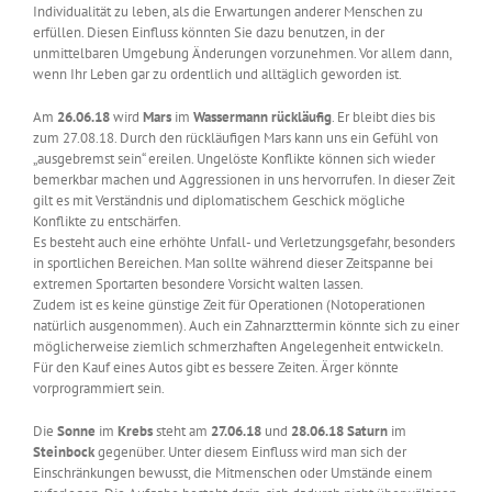
Individualität zu leben, als die Erwartungen anderer Menschen zu
erfüllen. Diesen Einfluss könnten Sie dazu benutzen, in der
unmittelbaren Umgebung Änderungen vorzunehmen. Vor allem dann,
wenn Ihr Leben gar zu ordentlich und alltäglich geworden ist.
Am
26.06.18
wird
Mars
im
Wassermann
rückläufig
. Er bleibt dies bis
zum 27.08.18. Durch den rückläufigen Mars kann uns ein Gefühl von
„ausgebremst sein“ ereilen. Ungelöste Konflikte können sich wieder
bemerkbar machen und Aggressionen in uns hervorrufen. In dieser Zeit
gilt es mit Verständnis und diplomatischem Geschick mögliche
Konflikte zu entschärfen.
Es besteht auch eine erhöhte Unfall- und Verletzungsgefahr, besonders
in sportlichen Bereichen. Man sollte während dieser Zeitspanne bei
extremen Sportarten besondere Vorsicht walten lassen.
Zudem ist es keine günstige Zeit für Operationen (Notoperationen
natürlich ausgenommen). Auch ein Zahnarzttermin könnte sich zu einer
möglicherweise ziemlich schmerzhaften Angelegenheit entwickeln.
Für den Kauf eines Autos gibt es bessere Zeiten. Ärger könnte
vorprogrammiert sein.
Die
Sonne
im
Krebs
steht am
27.06.18
und
28.06.18
Saturn
im
Steinbock
gegenüber. Unter diesem Einfluss wird man sich der
Einschränkungen bewusst, die Mitmenschen oder Umstände einem