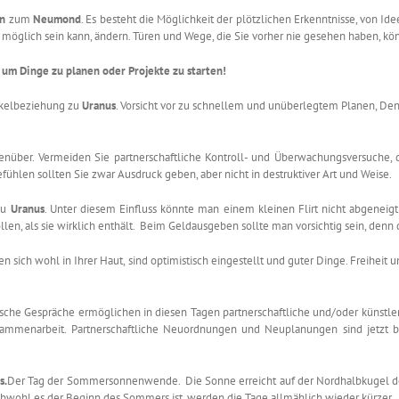
en
zum
Neumond
. Es besteht die Möglichkeit der plötzlichen Erkenntnisse, von 
s möglich sein kann, ändern. Türen und Wege, die Sie vorher nie gesehen haben, kö
um Dinge zu planen oder Projekte zu starten!
kelbeziehung zu
Uranus
. Vorsicht vor zu schnellem und unüberlegtem Planen, Den
nüber. Vermeiden Sie partnerschaftliche Kontroll- und Überwachungsversuche, 
ühlen sollten Sie zwar Ausdruck geben, aber nicht in destruktiver Art und Weise.
zu
Uranus
. Unter diesem Einfluss könnte man einem kleinen Flirt nicht abgeneigt 
n, als sie wirklich enthält. Beim Geldausgeben sollte man vorsichtig sein, denn d
len sich wohl in Ihrer Haut, sind optimistisch eingestellt und guter Dinge. Freiheit
sche Gespräche ermöglichen in diesen Tagen partnerschaftliche und/oder künstle
sammenarbeit. Partnerschaftliche Neuordnungen und Neuplanungen sind jetzt be
s.
Der Tag der Sommersonnenwende. Die Sonne erreicht auf der Nordhalbkugel de
 Obwohl es der Beginn des Sommers ist, werden die Tage allmählich wieder kürzer.