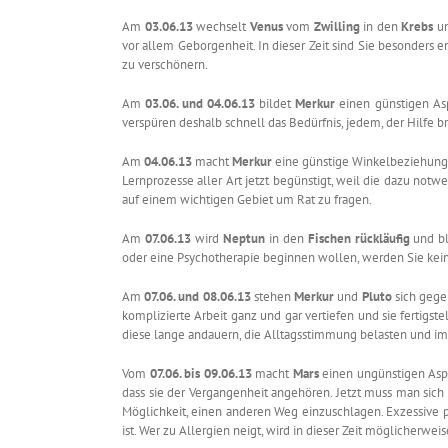
Am
03.06.13
wechselt
Venus
vom
Zwilling
in den
Krebs
u
vor allem Geborgenheit. In dieser Zeit sind Sie besonders e
zu verschönern.
Am
03.06. und 04.06.13
bildet
Merkur
einen günstigen As
verspüren deshalb schnell das Bedürfnis, jedem, der Hilfe br
Am
04.06.13
macht
Merkur
eine günstige Winkelbeziehun
Lernprozesse aller Art jetzt begünstigt, weil die dazu not
auf einem wichtigen Gebiet um Rat zu fragen.
Am
07.06.13
wird
Neptun
in den
Fischen rückläufig
und bl
oder eine Psychotherapie beginnen wollen, werden Sie keine
Am
07.06. und 08.06.13
stehen
Merkur
und
Pluto
sich gegen
komplizierte Arbeit ganz und gar vertiefen und sie fertigst
diese lange andauern, die Alltagsstimmung belasten und im
Vom
07.06. bis 09.06.13
macht
Mars
einen ungünstigen As
dass sie der Vergangenheit angehören. Jetzt muss man sich i
Möglichkeit, einen anderen Weg einzuschlagen. Exzessive p
ist. Wer zu Allergien neigt, wird in dieser Zeit möglicherwe