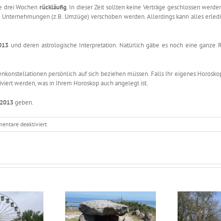
te drei Wochen
rückläufig
. In dieser Zeit sollten keine Verträge geschlossen werde
re Unternehmungen (z.B. Umzüge) verschoben werden. Allerdings kann alles erledi
013
und deren astrologische Interpretation. Natürlich gäbe es noch eine ganze R
nkonstellationen persönlich auf sich beziehen müssen. Falls Ihr eigenes Horosk
iert werden, was in Ihrem Horoskop auch angelegt ist.
 2013
geben.
für
entare deaktiviert
Astrologisch
durch
das
Jahr
–
Juni
2013