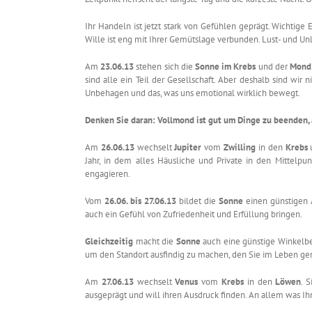
Ihr Handeln ist jetzt stark von Gefühlen geprägt. Wichtige
Wille ist eng mit Ihrer Gemütslage verbunden. Lust- und Un
Am
23.06.13
stehen sich die
Sonne im Krebs
und der
Mond 
sind alle ein Teil der Gesellschaft. Aber deshalb sind wi
Unbehagen und das, was uns emotional wirklich bewegt.
Denken Sie daran: Vollmond ist gut um Dinge zu beenden, 
Am
26.06.13
wechselt
Jupiter
vom
Zwilling
in den
Krebs
u
Jahr, in dem alles Häusliche und Private in den Mittelpunk
engagieren.
Vom
26.06. bis 27.06.13
bildet die
Sonne
einen günstigen
auch ein Gefühl von Zufriedenheit und Erfüllung bringen.
Gleichzeitig
macht die
Sonne
auch eine günstige Winkelb
um den Standort ausfindig zu machen, den Sie im Leben ge
Am
27.06.13
wechselt
Venus
vom
Krebs
in den
Löwen
. 
ausgeprägt und will ihren Ausdruck finden. An allem was Ihn