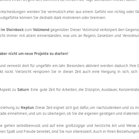
 Entscheidungen werden Sie vermutlich eher aus einem Gefühl von richtig oder falsc
lustgefühle können Sie deshalb stark motivieren oder bremsen.
im Steinbock
zum
Vollmond
gegenüber. Dieser Vollmond verkörpert den Gegensat
r nicht immer mit allem einverstanden, was uns an Regeln, Gesetzen und Verordnu
aber nicht um neue Projekte zu starten!
nd verweilt dort für ungefähr ein Jahr. Besonders aktiviert werden dadurch Ihre 
t rückt. Vielleicht verspüren Sie in dieser Zeit auch eine Neigung in sich, sic
 Aspekt zu
Saturn
. Eine gute Zeit für Arbeiten, die Disziplin, Ausdauer, Konzent
eziehung zu
Neptun
. Diese Zeit eignet sich gut dafür, um nachzudenken und zu med
rade einnehmen, und um zu überlegen, ob Sie die eigenen geistigen und materiell
Sie gehen selbstbewusst und auf eine großzügige und herzliche Art und Weise auf
en Spaß und Freude bereitet, sind Sie nun interessiert. Auch in Ihren Beziehungen 