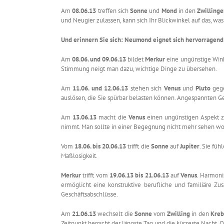
Am
08.06.13
treffen sich
Sonne
und
Mond
in den
Zwilling
und Neugier zulassen, kann sich Ihr Blickwinkel auf das, wa
Und erinnern Sie sich: Neumond eignet sich hervorragend 
Am
08.06. und 09.06.13
bildet
Merkur
eine ungünstige Win
Stimmung neigt man dazu, wichtige Dinge zu übersehen.
Am
11.06. und 12.06.13
stehen sich
Venus
und
Pluto
gege
auslösen, die Sie spürbar belasten können. Angespannten Gef
Am
13.06.13
macht die
Venus
einen ungünstigen Aspekt 
nimmt. Man sollte in einer Begegnung nicht mehr sehen wolle
Vom
18.06. bis 20.06.13
trifft die
Sonne
auf
Jupiter
. Sie füh
Maßlosigkeit.
Merkur
trifft vom
19.06.13 bis 21.06.13
auf
Venus
. Harmoni
ermöglicht eine konstruktive berufliche und familiäre Zu
Geschäftsabschlüsse.
Am
21.06.13
wechselt die
Sonne
vom
Zwilling
in den
Kreb
Zeitpunkt herrscht der längste Tag und die kürzeste Nacht.