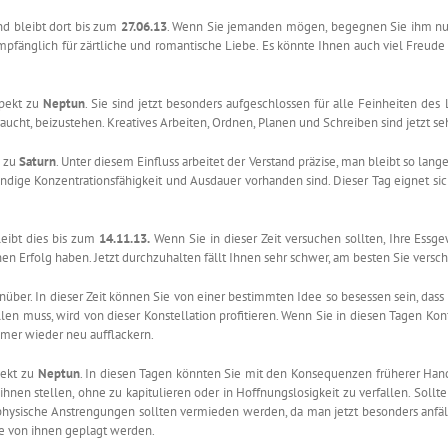
nd bleibt dort bis zum
27.06.13
. Wenn Sie jemanden mögen, begegnen Sie ihm nun 
mpfänglich für zärtliche und romantische Liebe. Es könnte Ihnen auch viel Freude 
pekt zu
Neptun
. Sie sind jetzt besonders aufgeschlossen für alle Feinheiten de
aucht, beizustehen. Kreatives Arbeiten, Ordnen, Planen und Schreiben sind jetzt se
g zu
Saturn
. Unter diesem Einfluss arbeitet der Verstand präzise, man bleibt so lange
wendige Konzentrationsfähigkeit und Ausdauer vorhanden sind. Dieser Tag eignet sic
eibt dies bis zum
14.11.13.
Wenn Sie in dieser Zeit versuchen sollten, Ihre Es
n Erfolg haben. Jetzt durchzuhalten fällt Ihnen sehr schwer, am besten Sie versch
über. In dieser Zeit können Sie von einer bestimmten Idee so besessen sein, dass
ellen muss, wird von dieser Konstellation profitieren. Wenn Sie in diesen Tagen Kon
mer wieder neu aufflackern.
pekt zu
Neptun
. In diesen Tagen könnten Sie mit den Konsequenzen früherer Hand
hnen stellen, ohne zu kapitulieren oder in Hoffnungslosigkeit zu verfallen. Sollten
hysische Anstrengungen sollten vermieden werden, da man jetzt besonders anfäll
ise von ihnen geplagt werden.