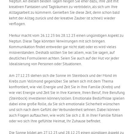
Neptun. An diesen beiden Tagen neigen Sie eher dazu, Ihre Zeit mit
kreativen Fantasien und Tagträumen zu vertrödeln, als sich um Ihre
Alltagsarbeit zu kümmern. Genießen Sie diese Zeit, denn schon bald
kehrt der Alltag zurück und der kreative Zauber ist schnell wieder
verflogen.
Merkur macht vom 26.12.23 bis 28.12.23 einen ungünstigen Aspekt zu
Neptun. Diese Tage könnten Verwirrungen mit sich bringen.
Kommunikation findet entweder gar nicht statt oder es wird vieles
missverstanden. Deshalb sollten Sie bei allem, was Sie sagen, auf
deutliches Formulieren achten. Seien Sie auch auf der Hut vor jeder
Idealisierung von Personen oder Situationen.
Am 27.12.23 stehen sich die Sonne im Steinbock und der Mond im
Krebs zum Vollmond gegenüber. Sie sehen sich mit dem Thema
konfrontiert, wie viel Energie und Zeit Sie in Ihre Familie (Krebs) und
wie viel Energie und Zeit Sie in Ihre Karriere, Ihren Beruf, Ihre Berufung
(Steinbock) investieren können/sollen. Emotionale Bedürfnisse spielen
dabei eine große Rolle, da Sie sich emotionale Sicherheit wünschen
und sich nach dem Gefühl der Verbundenheit sehnen. Dabei können
auch Fragen auftauchen, wie wohl Sie sich z. B. in Ihrer Familie fühlen
oder wo sich Ihre gefühlte Heimat, Ihr Zuhause befindet.
Die Sonne bildet am 27.12.23 und 28.12.23 einen günstigen Aspekt zu