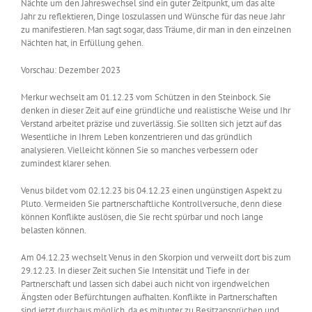
Nächte um den Jahreswechsel sind ein guter Zeitpunkt, um das alte
Jahr zu reflektieren, Dinge loszulassen und Wünsche für das neue Jahr
zu manifestieren. Man sagt sogar, dass Träume, dir man in den einzelnen
Nächten hat, in Erfüllung gehen.
Vorschau: Dezember 2023
Merkur wechselt am 01.12.23 vom Schützen in den Steinbock. Sie
denken in dieser Zeit auf eine gründliche und realistische Weise und Ihr
Verstand arbeitet präzise und zuverlässig. Sie sollten sich jetzt auf das
Wesentliche in Ihrem Leben konzentrieren und das gründlich
analysieren. Vielleicht können Sie so manches verbessern oder
zumindest klarer sehen.
Venus bildet vom 02.12.23 bis 04.12.23 einen ungünstigen Aspekt zu
Pluto. Vermeiden Sie partnerschaftliche Kontrollversuche, denn diese
können Konflikte auslösen, die Sie recht spürbar und noch lange
belasten können.
Am 04.12.23 wechselt Venus in den Skorpion und verweilt dort bis zum
29.12.23. In dieser Zeit suchen Sie Intensität und Tiefe in der
Partnerschaft und lassen sich dabei auch nicht von irgendwelchen
Ängsten oder Befürchtungen aufhalten. Konflikte in Partnerschaften
sind jetzt durchaus möglich, da es mitunter zu Besitzansprüchen und