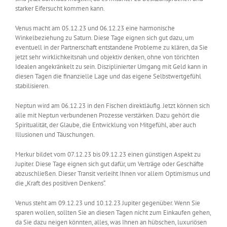
starker Eifersucht kommen kann.
Venus macht am 05.12.23 und 06.12.23 eine harmonische
Winkelbeziehung zu Saturn. Diese Tage eignen sich gut dazu, um
eventuell in der Partnerschaft entstandene Probleme zu klären, da Sie
jetzt sehr wirklichkeitsnah und objektiv denken, ohne von törichten
Idealen angekränkelt zu sein. Disziplinierter Umgang mit Geld kann in
diesen Tagen die finanzielle Lage und das eigene Selbstwertgefühl
stabilisieren.
Neptun wird am 06.12.23 in den Fischen direktläufig. Jetzt können sich
alle mit Neptun verbundenen Prozesse verstärken. Dazu gehört die
Spiritualität, der Glaube, die Entwicklung von Mitgefühl, aber auch
Illusionen und Täuschungen.
Merkur bildet vom 07.12.23 bis 09.12.23 einen günstigen Aspekt zu
Jupiter. Diese Tage eignen sich gut dafür, um Verträge oder Geschäfte
abzuschließen. Dieser Transit verleiht Ihnen vor allem Optimismus und
die „Kraft des positiven Denkens“.
Venus steht am 09.12.23 und 10.12.23 Jupiter gegenüber. Wenn Sie
sparen wollen, sollten Sie an diesen Tagen nicht zum Einkaufen gehen,
da Sie dazu neigen könnten, alles, was Ihnen an hübschen, luxuriösen