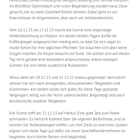
Horizontes, rücken Philosophie, Religion, Bildung und fremde Kulturen
ins Blickfeld. Optimistisch und voller Begeisterung werden neue Ziele
gesucht, die zu mehr Ganzheit führen können. Dabei geht es um
Erkenntnisse im Allgemeinen, aber auch um Selbsterkenntnis.
Vom 16.12.23 bis 17.12.23 macht die Sonne eine ungünstige
Winkelbeziehung zu Neptun. An diesen beiden Tagen dürfte Ihr
Kräftespiegel ausgesprochen niedrig sein, so dass Sie sich sogar zu
müde fühlen für Ihre täglichen Pflichten. Sie brauchen sich aber keine
Sorgen machen, Ihr Körper braucht nur Ruhe. Sie sollten sich auf diesen
Tag nicht gerade eine besonders anspruchsvolle Arbeit verlegen.
Gönnen Sie sich lieber zusätzliche Ruhezeiten.
Venus steht am 20.12.23 und 21.12.23 Uranus gegenüber. Vermutlich
sehnen Sie sich nach anregenden, stimulierenden Tätigkeiten und
Erlebnissen. Am besten sollte sich jedes, für diese Tage geplante
Vergnügen, völlig von der Norm unterscheiden. Begünstigt sind auch
künstlerische, kreative Tätigkeiten.
Die Sonne trifft am 22.12.23 auf Merkur. Eine gute Zeit zum Pläne
schmieden. Es herrscht Klarheit über die eigenen Bedürfnisse, und so
können Sie Vorbereitungen treffen, um Ihre Ziele zu erreichen. Zudem
eignen sich diese Tage gut dafür, um neue Geschäftsunternehmen zu
beginnen. Auch kleine Reisen sind begünstigt.