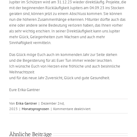
Jupiter im Schützen wird am 31.12.23 wieder direktläufig. Projekte, die
mit der beginnenden Rückläufigkeit Jupiters am 04.09.23 ins Stocken
geraten sind, können jetzt zu einem Abschluss kommen. Sie können
nun die höheren Zusammenhänge erkennen. Mitunter dürfte auch das
eine oder andere seine Bedeutung verloren haben, das Ihnen vorher
als sehr wichtig erschien. In seiner Direktläufigkeit kann uns Jupiter
mehr Glück, Gelegenheiten zum Wachsen und auch mehr
Sinnhaftigkeit vermitteln.
Das Glück möge Euch auch im kommenden Jahr zur Seite stehen
und die Begeisterung für all Euer Tun immer wieder leuchten.
Ich wünsche Euch von Herzen eine fröhliche und auch besinnliche
Weihnachtszeit
und für das neue Jahr Zuversicht, Glück und gute Gesundheit.
Eure Erika Gantner
Von
Erika Gantner
|
Dezember 2nd,
für
2023
|
Monatsprognosen
|
Kommentare deaktiviert
Astrologisch
durch
das
Jahr
Ähnliche Beiträge
–