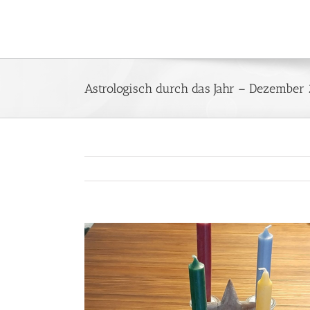
Zum
Inhalt
springen
Astrologisch durch das Jahr – Dezember
Zeige
grösseres
Bild