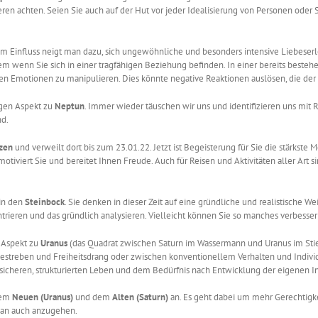
ieren achten. Seien Sie auch auf der Hut vor jeder Idealisierung von Personen ode
em Einfluss neigt man dazu, sich ungewöhnliche und besonders intensive Liebeserl
em wenn Sie sich in einer tragfähigen Beziehung befinden. In einer bereits besteh
iven Emotionen zu manipulieren. Dies könnte negative Reaktionen auslösen, die de
gen Aspekt zu
Neptun
. Immer wieder täuschen wir uns und identifizieren uns mit R
nd.
zen
und verweilt dort bis zum 23.01.22. Jetzt ist Begeisterung für Sie die stärkste 
iviert Sie und bereitet Ihnen Freude. Auch für Reisen und Aktivitäten aller Art sin
in den
Steinbock
. Sie denken in dieser Zeit auf eine gründliche und realistische Wei
ntrieren und das gründlich analysieren. Vielleicht können Sie so manches verbesse
 Aspekt zu
Uranus
(das Quadrat zwischen Saturn im Wassermann und Uranus im Stier 
streben und Freiheitsdrang oder zwischen konventionellem Verhalten und Individ
cheren, strukturierten Leben und dem Bedürfnis nach Entwicklung der eigenen Indi
dem
Neuen (Uranus)
und dem
Alten (Saturn)
an. Es geht dabei um mehr Gerechtigkei
lan auch anzugehen.