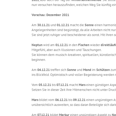
nun versuchen herauszufinden, welchen Weg Sie künftig ei
Vorschau: Dezember 2021
Am
30.11.21
und
01.12.21
macht die
Sonne
einen harmoni
Angelegenheiten sind begünstigt, da alle Arbeiten nicht nur
Sie sind jetzt ruhiger und bescheidener als sonst. Mit Ihre
Neptun
wird am
01.12.21
in den
Fischen
wieder
direktläuf
Mitgefühl, aber auch Illusionen und Täuschungen.
Sie können dem musisch-kreativen, spirituellen, künstleri
beginnen.
Am
04.12.21
treffen sich
Sonne
und
Mond
im
Schützen
zu
ins Blickfeld. Optimistisch und voller Begeisterung werden
Vom
05.12.21
bis
07.12.21
macht
Mars
einen günstigen Asp
Setzen Sie in dieser Zeit Ihre Mitmenschen nicht unter Dr
Mars
bildet vom
06.12.21
bis
09.12.21
einen ungünstigen A
unübersichtlich ausweiten, so dass daran Beteiligte sich dari
Am
07.12.21
bildet
Merkur
einen ungünstigen Aspekt zu
Ne