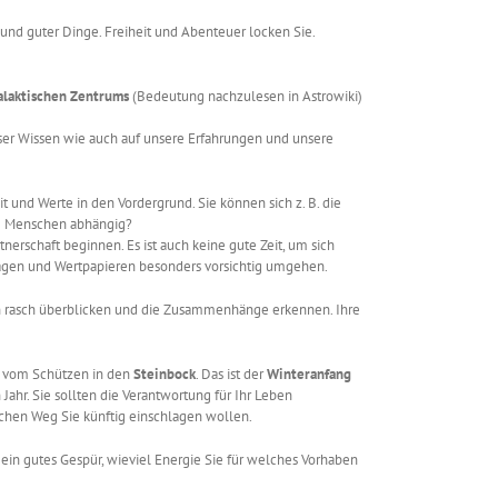
lt und guter Dinge. Freiheit und Abenteuer locken Sie.
alaktischen Zentrums
(Bedeutung nachzulesen in Astrowiki)
unser Wissen wie auch auf unsere Erfahrungen und unsere
t und Werte in den Vordergrund. Sie können sich z. B. die
re Menschen abhängig?
nerschaft beginnen. Es ist auch keine gute Zeit, um sich
nlagen und Wertpapieren besonders vorsichtig umgehen.
en rasch überblicken und die Zusammenhänge erkennen. Ihre
 vom Schützen in den
Steinbock
. Das ist der
Winteranfang
Jahr. Sie sollten die Verantwortung für Ihr Leben
lchen Weg Sie künftig einschlagen wollen.
n ein gutes Gespür, wieviel Energie Sie für welches Vorhaben