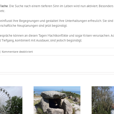
Fische
. Die Suche nach einem tieferen Sinn im Leben wird nun aktiviert. Besonders b
etc.
einflusst Ihre Begegnungen und gestaltet Ihre Unterhaltungen erfreulich. Sie sind
schaftliche Neuplanungen sind jetzt begünstigt.
espräche können an diesen Tagen Machtkonflikte und sogar Krisen verursachen. Ach
Tiefgang, kombiniert mit Ausdauer, sind jedoch begünstigt.
für
|
Kommentare deaktiviert
Astrologisch
durch
das
Jahr
–
Dezember
2021
ologisch durch das
Astrologisch durch das
As
Jahr – Juni 2026
Jahr – Mai 2026