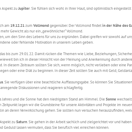
n Aspekt zu
Jupiter
. Sie fühlen sich wohl in Ihrer Haut, sind optimistisch eingestel
ich am
19.12.21
zum
Vollmond
gegenüber. Der Vollmond findet
in der Nähe des G
nd mehr Gewicht als nur ein „gewöhnlicher“ Vollmond.
tigen, um den Sinn des Lebens für uns zu ergründen. Dabei greifen wir sowohl auf 
handene oder fehlende Motivation in unserem Leben geben.
t das bis zum 29.01.22. Damit rücken die Themen wie Liebe, Beziehungen, Sicherhei
Inwieweit bin ich in dieser Hinsicht von der Meinung und Anerkennung durch ande
 In diesem Zeitraum sollten Sie sich, wenn möglich, nicht verlieben oder eine Part
legen oder eine Diät zu beginnen. In dieser Zeit sollten Sie auch mit Geld, Gelda
us
. Sie verfügen über eine beachtliche Auffassungsgabe. So können Sie Situation
n anregende Diskussionen und reagieren schlagfertig.
es Jahres und die Sonne hat den niedrigsten Stand am Himmel. Die
Sonne
wechselt
m Zeitpunkt legen wir die Grundsteine für unsere Aktivitäten und Projekte im neuen 
lin an deren Verwirklichung gehen. Sie sollten nun versuchen herauszufinden, we
Aspekt zu
Saturn
. Sie gehen in der Arbeit sachlich und zielgerichtet vor und habe
nd Geduld lassen vermuten, dass Sie beruflich viel erreichen können.