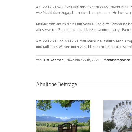
Am
29.12.21
wechselt
Jupiter
aus dem Wassermann in die
wie Meditation, Yoga, alternative Therapien und Heilweisen, 
Merkur
trifft am
29.12.21
auf
Venus
. Eine gute Stimmung be
alles, was mit Zuneigung und Liebe zusammenhängt. Partner
Am
29.12.21
und
30.12.21
trifft
Merkur
auf
Pluto
. Problemg
und radikalen Worten noch verschlimmern. Lernprozesse mit 
Von
Erika Gantner
|
November 27th, 2021
|
Monatsprognosen
Ähnliche Beiträge
logisch durch das
Astrologisch durch das
Astr
 – August 2026
Jahr – Juli 2026