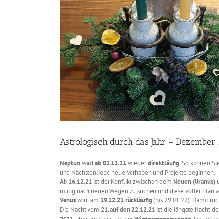
Astrologisch durch das Jahr – Dezember
Neptun
wird
ab 01.12.21
wieder
direktläufig
. So können Si
und Nächstenliebe neue Vorhaben und Projekte beginnen.
Ab 16.12.21
ist der Konflikt zwischen dem
Neuen (Uranus)
u
mutig nach neuen Wegen zu suchen und diese voller Elan 
Venus
wird am
19.12.21 rückläufig
(bis 29.01.22). Damit rü
Die Nacht vom
21. auf den 22.12.21
ist die längste Nacht d
2021
, aber auch der Tag der
Wintersonnenwende
. Sie soll