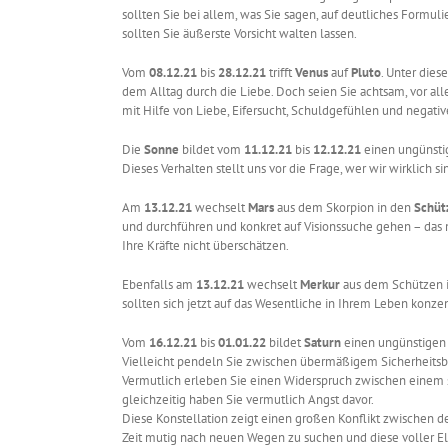
sollten Sie bei allem, was Sie sagen, auf deutliches Formul
sollten Sie äußerste Vorsicht walten lassen.
Vom
08.12.21
bis
28.12.21
trifft
Venus
auf
Pluto
. Unter dies
dem Alltag durch die Liebe. Doch seien Sie achtsam, vor all
mit Hilfe von Liebe, Eifersucht, Schuldgefühlen und negat
Die
Sonne
bildet vom
11.12.21
bis
12.12.21
einen ungünsti
Dieses Verhalten stellt uns vor die Frage, wer wir wirklich si
Am
13.12.21
wechselt
Mars
aus dem Skorpion in den
Schüt
und durchführen und konkret auf Visionssuche gehen – das mot
Ihre Kräfte nicht überschätzen.
Ebenfalls am
13.12.21
wechselt
Merkur
aus dem Schützen 
sollten sich jetzt auf das Wesentliche in Ihrem Leben konze
Vom
16.12.21
bis
01.01.22
bildet
Saturn
einen ungünstigen
Vielleicht pendeln Sie zwischen übermäßigem Sicherheitsbe
Vermutlich erleben Sie einen Widerspruch zwischen einem si
gleichzeitig haben Sie vermutlich Angst davor.
Diese Konstellation zeigt einen großen Konflikt zwischen 
Zeit mutig nach neuen Wegen zu suchen und diese voller E