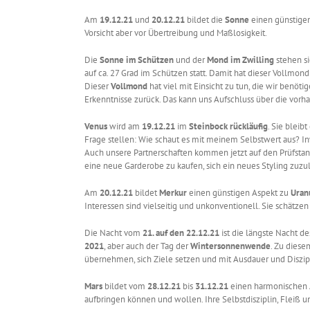
Am
19.12.21
und
20.12.21
bildet die
Sonne
einen günstige
Vorsicht aber vor Übertreibung und Maßlosigkeit.
Die
Sonne im Schützen
und der
Mond im Zwilling
stehen s
auf ca. 27 Grad im Schützen statt. Damit hat dieser Vollmo
Dieser
Vollmond
hat viel mit Einsicht zu tun, die wir benö
Erkenntnisse zurück. Das kann uns Aufschluss über die vor
Venus
wird am
19.12.21
im
Steinbock rückläufig
. Sie bleib
Frage stellen: Wie schaut es mit meinem Selbstwert aus? 
Auch unsere Partnerschaften kommen jetzt auf den Prüfstand.
eine neue Garderobe zu kaufen, sich ein neues Styling zuzu
Am
20.12.21
bildet
Merkur
einen günstigen Aspekt zu
Uran
Interessen sind vielseitig und unkonventionell. Sie schätze
Die Nacht vom
21. auf den 22.12.21
ist die längste Nacht d
2021
, aber auch der Tag der
Wintersonnenwende
. Zu diese
übernehmen, sich Ziele setzen und mit Ausdauer und Diszip
Mars
bildet vom
28.12.21
bis
31.12.21
einen harmonischen 
aufbringen können und wollen. Ihre Selbstdisziplin, Fleiß u