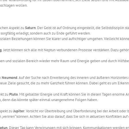
nschlagen wollen.
schen Aspekt zu
Saturn
. Der Geist ist auf Ordnung eingestellt, die Selbstdisziplin 
 sorgfältig erledigt, sondern auch zu Ende geführt werden.
n sozialen Beziehungen können Sie klarer und aufrichtiger umgehen. Vielleicht kön
ig
. Jetzt können sich alle mit Neptun verbundenen Prozesse verstärken. Dazu gehört 
schen und sozialen Bereich wieder mehr Raum und Energie geben und durch Hilfsbe
m
Neumond
. Auf der Suche nach Erweiterung des inneren und äußeren Horizontes 
 neue Ziele gesucht, die zu mehr Ganzheit führen können. Dabei geht es um Erken
ekt zu
Pluto
. Mit geballter Energie und Kraft können Sie in diesen Tagen enorme A
uck, denn das könnte später einmal unangenehme Folgen haben.
spekt zu
Jupiter
. Vorsicht vor Übertreibung und Überforderung bei der Arbeit oder 
n „verirren“ können. Achten Sie also darauf, dass Sie sich in aktuellen Konflikten au
ptun
. Dieser Tag kann Verwirrungen mit sich bringen. Kommunikationen werden en