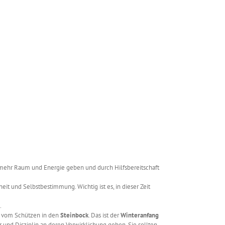
r mehr Raum und Energie geben und durch Hilfsbereitschaft
heit und Selbstbestimmung. Wichtig ist es, in dieser Zeit
.
 vom Schützen in den
Steinbock
. Das ist der
Winteranfang
r und Disziplin an deren Verwirklichung gehen. Sie sollten