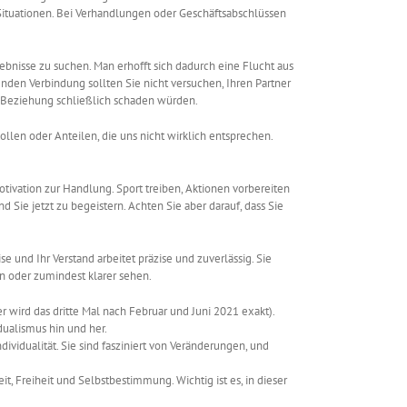
r Situationen. Bei Verhandlungen oder Geschäftsabschlüssen
ebnisse zu suchen. Man erhofft sich dadurch eine Flucht aus
enden Verbindung sollten Sie nicht versuchen, Ihren Partner
r Beziehung schließlich schaden würden.
ollen oder Anteilen, die uns nicht wirklich entsprechen.
Motivation zur Handlung. Sport treiben, Aktionen vorbereiten
d Sie jetzt zu begeistern. Achten Sie aber darauf, dass Sie
se und Ihr Verstand arbeitet präzise und zuverlässig. Sie
rn oder zumindest klarer sehen.
wird das dritte Mal nach Februar und Juni 2021 exakt).
ualismus hin und her.
vidualität. Sie sind fasziniert von Veränderungen, und
t, Freiheit und Selbstbestimmung. Wichtig ist es, in dieser