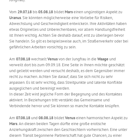
Vom
29.07.18
bis
05.08.18
bildet
Mars
einen ungünstigen Aspekt zu
Uranus
. Sie könnten möglicherweise eine Vorliebe für Risiken,
Abwechslung und Geschwindigkeit entwickeln. Ihre Aktivitäten haben
etwas Originelles und Unberechenbares, vor allem Handlungsfreiheit
ist Ihnen wichtig. Achten Sie deshalb darauf, erst zu überlegen bevor
Sie handeln. So gilt es beispielsweise auch, im Straßenverkehr oder bei
gefährlichen Arbeiten vorsichtig zu sein.
Am
07.08.18
wechselt
Venus
von der Jungfrau in die
Waage
und
verweilt dort bis zum 09.09.18. Eine Seite in Ihnen möchte geschätzt
und geliebt werden und versucht deshalb, es dem Gegenüber immer
recht zu machen. Achten Sie darauf, dass Sie sich nicht zu sehr
anpassen. Es ist sehr wichtig, dass Streitpunkte und latente Konflikte
ausgeglichen und bereinigt werden.
In dieser Zeit wird jegliche Form der Begegnung und des Kontaktes
aktiviert. In Beziehungen tritt verstärkt das Gemeinsame und
Verbindende hervor und Sie können so manche Kontakte knüpfen.
Am
07.08.18
und
08.08.18
bildet
Venus
einen harmonischen Aspekt zu
Mars
. An diesen beiden Tagen dürfte eine große erotische
Anziehungskraft zwischen den Geschlechtern vorherrschen. Eine unter
diesem Transit begonnene Partnerschaft hat gute Chancen, zu einer