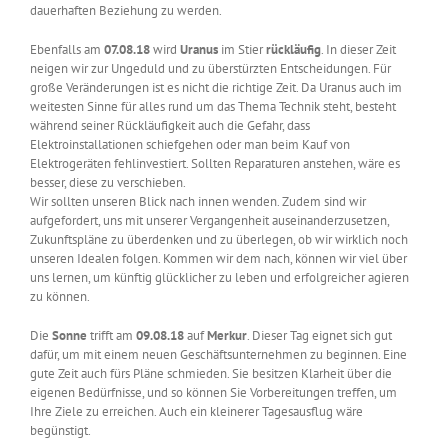
dauerhaften Beziehung zu werden.
Ebenfalls am
07.08.18
wird
Uranus
im Stier
rückläufig
. In dieser Zeit
neigen wir zur Ungeduld und zu überstürzten Entscheidungen. Für
große Veränderungen ist es nicht die richtige Zeit. Da Uranus auch im
weitesten Sinne für alles rund um das Thema Technik steht, besteht
während seiner Rückläufigkeit auch die Gefahr, dass
Elektroinstallationen schiefgehen oder man beim Kauf von
Elektrogeräten fehlinvestiert. Sollten Reparaturen anstehen, wäre es
besser, diese zu verschieben.
Wir sollten unseren Blick nach innen wenden. Zudem sind wir
aufgefordert, uns mit unserer Vergangenheit auseinanderzusetzen,
Zukunftspläne zu überdenken und zu überlegen, ob wir wirklich noch
unseren Idealen folgen. Kommen wir dem nach, können wir viel über
uns lernen, um künftig glücklicher zu leben und erfolgreicher agieren
zu können.
Die
Sonne
trifft am
09.08.18
auf
Merkur
. Dieser Tag eignet sich gut
dafür, um mit einem neuen Geschäftsunternehmen zu beginnen. Eine
gute Zeit auch fürs Pläne schmieden. Sie besitzen Klarheit über die
eigenen Bedürfnisse, und so können Sie Vorbereitungen treffen, um
Ihre Ziele zu erreichen. Auch ein kleinerer Tagesausflug wäre
begünstigt.