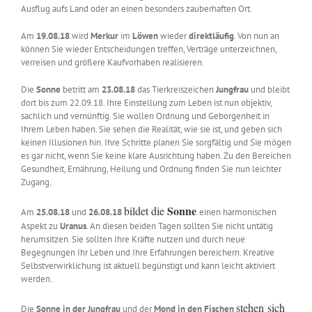
Ausflug aufs Land oder an einen besonders zauberhaften Ort.
Am
19.08.18
wird
Merkur
im
Löwen
wieder
direktläufig
. Von nun an
können Sie wieder Entscheidungen treffen, Verträge unterzeichnen,
verreisen und größere Kaufvorhaben realisieren.
Die
Sonne
betritt am
23.08.18
das Tierkreiszeichen
Jungfrau
und bleibt
dort bis zum 22.09.18. Ihre Einstellung zum Leben ist nun objektiv,
sachlich und vernünftig. Sie wollen Ordnung und Geborgenheit in
Ihrem Leben haben. Sie sehen die Realität, wie sie ist, und geben sich
keinen Illusionen hin. Ihre Schritte planen Sie sorgfältig und Sie mögen
es gar nicht, wenn Sie keine klare Ausrichtung haben. Zu den Bereichen
Gesundheit, Ernährung, Heilung und Ordnung finden Sie nun leichter
Zugang.
Sonne
bildet d
ie
Am
25.08.18
und
26.08.18
einen harmonischen
Aspekt zu
Uranus
. An diesen beiden Tagen sollten Sie nicht untätig
herumsitzen. Sie sollten Ihre Kräfte nutzen und durch neue
Begegnungen Ihr Leben und Ihre Erfahrungen bereichern. Kreative
Selbstverwirklichung ist aktuell begünstigt und kann leicht aktiviert
werden.
stehen
sich
Die
Sonne in der Jungfrau
und der
Mond in den Fischen