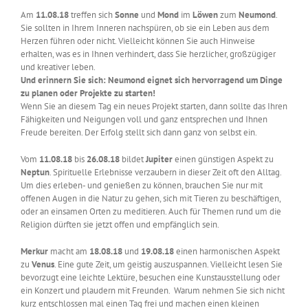
Am
11.08.18
treffen sich
Sonne
und
Mond
im
Löwen
zum
Neumond
.
Sie sollten in Ihrem Inneren nachspüren, ob sie ein Leben aus dem
Herzen führen oder nicht. Vielleicht können Sie auch Hinweise
erhalten, was es in Ihnen verhindert, dass Sie herzlicher, großzügiger
und kreativer leben.
Und erinnern Sie sich: Neumond eignet sich hervorragend um Dinge
zu planen oder Projekte zu starten!
Wenn Sie an diesem Tag ein neues Projekt starten, dann sollte das Ihren
Fähigkeiten und Neigungen voll und ganz entsprechen und Ihnen
Freude bereiten. Der Erfolg stellt sich dann ganz von selbst ein.
Vom
11.08.18
bis
26.08.18
bildet
Jupiter
einen günstigen Aspekt zu
Neptun
. Spirituelle Erlebnisse verzaubern in dieser Zeit oft den Alltag.
Um dies erleben- und genießen zu können, brauchen Sie nur mit
offenen Augen in die Natur zu gehen, sich mit Tieren zu beschäftigen,
oder an einsamen Orten zu meditieren. Auch für Themen rund um die
Religion dürften sie jetzt offen und empfänglich sein.
Merkur
macht am
18.08.18
und
19.08.18
einen harmonischen Aspekt
zu
Venus
. Eine gute Zeit, um geistig auszuspannen. Vielleicht lesen Sie
bevorzugt eine leichte Lektüre, besuchen eine Kunstausstellung oder
ein Konzert und plaudern mit Freunden. Warum nehmen Sie sich nicht
kurz entschlossen mal einen Tag frei und machen einen kleinen