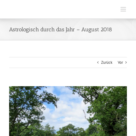
Zum
Inhalt
springen
Astrologisch durch das Jahr – August 2018
Zurück
Vor
Zeige
grösseres
Bild