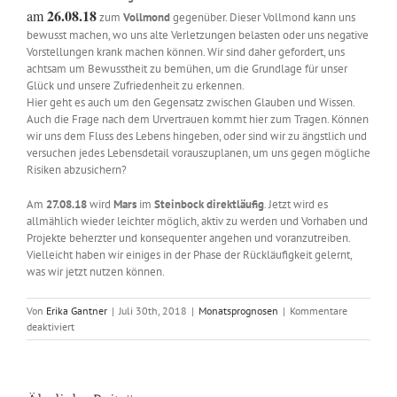
26.08.18
a
m
zum
Vollmond
gegenüber. Dieser Vollmond kann uns
bewusst machen, wo uns alte Verletzungen belasten oder uns negative
Vorstellungen krank machen können. Wir sind daher gefordert, uns
achtsam um Bewusstheit zu bemühen, um die Grundlage für unser
Glück und unsere Zufriedenheit zu erkennen.
Hier geht es auch um den Gegensatz zwischen Glauben und Wissen.
Auch die Frage nach dem Urvertrauen kommt hier zum Tragen. Können
wir uns dem Fluss des Lebens hingeben, oder sind wir zu ängstlich und
versuchen jedes Lebensdetail vorauszuplanen, um uns gegen mögliche
Risiken abzusichern?
Am
27.08.18
wird
Mars
im
Steinbock
direktläufig
. Jetzt wird es
allmählich wieder leichter möglich, aktiv zu werden und Vorhaben und
Projekte beherzter und konsequenter angehen und voranzutreiben.
Vielleicht haben wir einiges in der Phase der Rückläufigkeit gelernt,
was wir jetzt nutzen können.
Von
Erika Gantner
|
Juli 30th, 2018
|
Monatsprognosen
|
Kommentare
für
deaktiviert
Astrologisch
durch
das
Jahr