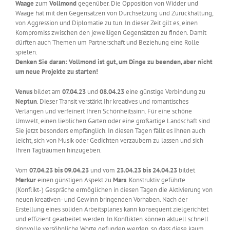
Waage
zum
Vollmond
gegenüber. Die Opposition von Widder und
Waage hat mit den Gegensätzen von Durchsetzung und Zurückhaltung,
von Aggression und Diplomatie zu tun. In dieser Zeit gilt es, einen
Kompromiss zwischen den jeweiligen Gegensätzen zu finden. Damit
dürften auch Themen um Partnerschaft und Beziehung eine Rolle
spielen.
Denken Sie daran: Vollmond ist gut, um Dinge zu beenden, aber nicht
um neue Projekte zu starten!
Venus
bildet am
07.04.23
und
08.04.23
eine günstige Verbindung zu
Neptun
. Dieser Transit verstärkt Ihr kreatives und romantisches
Verlangen und verfeinert Ihren Schönheitssinn. Für eine schöne
Umwelt, einen lieblichen Garten oder eine großartige Landschaft sind
Sie jetzt besonders empfänglich. In diesen Tagen fällt es Ihnen auch
leicht, sich von Musik oder Gedichten verzaubern zu lassen und sich
Ihren Tagträumen hinzugeben.
Vom
07.04.23 bis 09.04.23
und vom
23.04.23 bis 24.04.23
bildet
Merkur
einen günstigen Aspekt zu
Mars
. Konstruktiv geführte
(Konflikt-) Gespräche ermöglichen in diesen Tagen die Aktivierung von
neuen kreativen- und Gewinn bringenden Vorhaben. Nach der
Erstellung eines soliden Arbeitsplanes kann konsequent zielgerichtet
und effizient gearbeitet werden. In Konflikten können aktuell schnell
sinnvolle versöhnliche Worte gefunden werden, so dass diese kaum