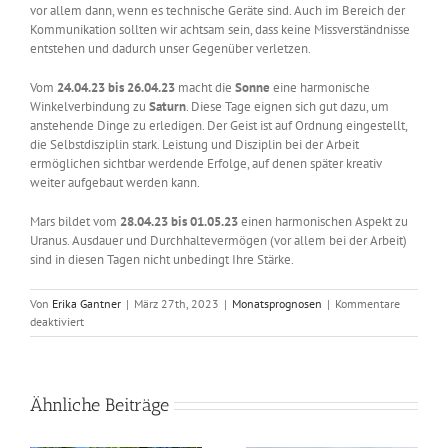
vor allem dann, wenn es technische Geräte sind. Auch im Bereich der
Kommunikation sollten wir achtsam sein, dass keine Missverständnisse
entstehen und dadurch unser Gegenüber verletzen.
Vom
24.04.23 bis 26.04.23
macht die
Sonne
eine harmonische
Winkelverbindung zu
Saturn
. Diese Tage eignen sich gut dazu, um
anstehende Dinge zu erledigen. Der Geist ist auf Ordnung eingestellt,
die Selbstdisziplin stark. Leistung und Disziplin bei der Arbeit
ermöglichen sichtbar werdende Erfolge, auf denen später kreativ
weiter aufgebaut werden kann.
Mars bildet vom
28.04.23 bis 01.05.23
einen harmonischen Aspekt zu
Uranus. Ausdauer und Durchhaltevermögen (vor allem bei der Arbeit)
sind in diesen Tagen nicht unbedingt Ihre Stärke.
Von
Erika Gantner
|
März 27th, 2023
|
Monatsprognosen
|
Kommentare
für
deaktiviert
Astrologisch
durch
das
Jahr
Ähnliche Beiträge
–
April
2023