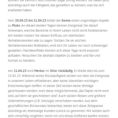
können Sie ziemlich stur, mitunter sogar zornig werden. Sie haben jetzt
allerdings auch die Fähigkeit, das genießen zu können, was Sie sich
erarbeitet haben.
Vom
20.04.23 bis 21.04.23
bildet die
Sonne
einen ungünstigen Aspekt
zu
Pluto
. An diesen beiden Tagen können Ereignisse Sie darauf
hinweisen, welche Bereiche in Ihrem Leben nicht recht funktionieren.
Am besten nutzen Sie diesen Einfluss, um überholten
Verhaltensweisen ade zu sagen. Sollten Sie an solchen
Verhaltensweisen festhalten, wird sich Ihr Leben nur noch schwieriger
gestalten. Machtkonflikte können sich diese Tage recht explosiv
aufladen. Versuchen Sie deshalb objektiv zu bleiben und fair und
human zu handeln.
Am
21.04.23
wird
Merkur
im
Stier
rückläufig
. Er bleibt dies bis zum
15.05.23. Während seiner Rückläufigkeit sollten wir über die Ereignisse
in unserem Leben reflektieren, aber keine übereilten wichtigen
Entscheidungen treffen. In dieser Zeit sollten keine Verträge
geschlossen werden, weil diese möglicherweise „das Papier nicht wert
sind, auf dem sie geschrieben sind“. Auch sollten Reisen und größere
Unternehmungen (z.B. Umzüge) verschoben werden. Aus dem
geschäftlichen Blickwinkel betrachtet, bietet sich diese Zeitspanne
allerdings an, ehemalige Kunden zurück zu gewinnen. Wir sollten auch
sehr umsichtig vorgehen, wenn wir uns etwas Größeres kaufen wollen,