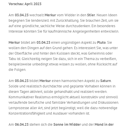
Vorschau: April 2023
Am
03.04.23
wechselt
Merkur
vom Widder in den
Stier
. Neuen Ideen
begegnen Sie tendenziell mit Zurückhaltung. Sie brauchen Zeit, um sie
auf eine gründliche, sachliche Weise durchzudenken. Ein besonderes
Interesse könnten Sie für kaufmännische Angelegenheiten entwickeln.
Merkur
bildet am
03.04.23
einen ungünstigen Aspekt zu
Pluto
. Sie
wollen den Dingen auf den Grund gehen. Es interessiert Sie, was unter
der Oberfläche und hinter den Kulissen steckt, was Geheimnis oder
Tabu ist. Gleichzeitig neigen Sie dazu, sich in ein Thema zu verbeißen,
beispielsweise unbedingt etwas wissen zu wollen, ohne Rücksicht auf
die Folgen.
Am
05.04.23
bildet
Merkur
einen harmonischen Aspekt zu
Saturn
.
Solide und realistisch durchdachte und geplante Vorhaben können in
diesen Tagen aktiviert, solide gehandhabt und realisiert werden.
Kommunikativer Realismus ermöglicht aktuell konstruktiv und sinnvoll
verlaufende berufliche und familiäre Verhandlungen und Diskussionen.
Lernprozesse aller Art, sind jetzt begünstigt, weil die dazu notwendige
Konzentrationsfähigkeit und Ausdauer vorhanden ist.
Am
06.04.23
stehen sich die
Sonne im Widder
und der
Mond in der