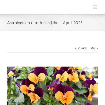
Zum
Inhalt
springen
Astrologisch durch das Jahr – April 2023
Zurück
Vor
Zeige
grösseres
Bild