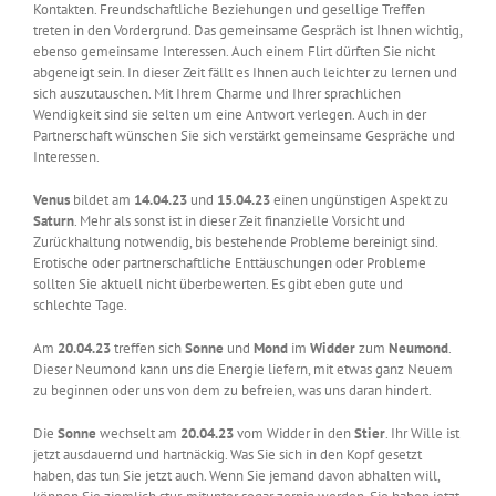
Kontakten. Freundschaftliche Beziehungen und gesellige Treffen
treten in den Vordergrund. Das gemeinsame Gespräch ist Ihnen wichtig,
ebenso gemeinsame Interessen. Auch einem Flirt dürften Sie nicht
abgeneigt sein. In dieser Zeit fällt es Ihnen auch leichter zu lernen und
sich auszutauschen. Mit Ihrem Charme und Ihrer sprachlichen
Wendigkeit sind sie selten um eine Antwort verlegen. Auch in der
Partnerschaft wünschen Sie sich verstärkt gemeinsame Gespräche und
Interessen.
Venus
bildet am
14.04.23
und
15.04.23
einen ungünstigen Aspekt zu
Saturn
. Mehr als sonst ist in dieser Zeit finanzielle Vorsicht und
Zurückhaltung notwendig, bis bestehende Probleme bereinigt sind.
Erotische oder partnerschaftliche Enttäuschungen oder Probleme
sollten Sie aktuell nicht überbewerten. Es gibt eben gute und
schlechte Tage.
Am
20.04.23
treffen sich
Sonne
und
Mond
im
Widder
zum
Neumond
.
Dieser Neumond kann uns die Energie liefern, mit etwas ganz Neuem
zu beginnen oder uns von dem zu befreien, was uns daran hindert.
Die
Sonne
wechselt am
20.04.23
vom Widder in den
Stier
. Ihr Wille ist
jetzt ausdauernd und hartnäckig. Was Sie sich in den Kopf gesetzt
haben, das tun Sie jetzt auch. Wenn Sie jemand davon abhalten will,