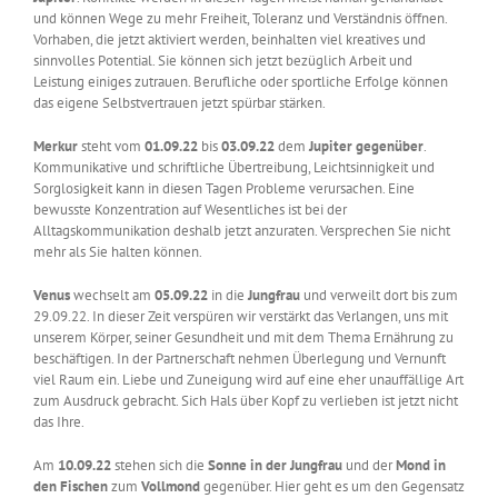
und können Wege zu mehr Freiheit, Toleranz und Verständnis öffnen.
Vorhaben, die jetzt aktiviert werden, beinhalten viel kreatives und
sinnvolles Potential. Sie können sich jetzt bezüglich Arbeit und
Leistung einiges zutrauen. Berufliche oder sportliche Erfolge können
das eigene Selbstvertrauen jetzt spürbar stärken.
Merkur
steht vom
01.09.22
bis
03.09.22
dem
Jupiter
gegenüber
.
Kommunikative und schriftliche Übertreibung, Leichtsinnigkeit und
Sorglosigkeit kann in diesen Tagen Probleme verursachen. Eine
bewusste Konzentration auf Wesentliches ist bei der
Alltagskommunikation deshalb jetzt anzuraten. Versprechen Sie nicht
mehr als Sie halten können.
Venus
wechselt am
05.09.22
in die
Jungfrau
und verweilt dort bis zum
29.09.22. In dieser Zeit verspüren wir verstärkt das Verlangen, uns mit
unserem Körper, seiner Gesundheit und mit dem Thema Ernährung zu
beschäftigen. In der Partnerschaft nehmen Überlegung und Vernunft
viel Raum ein. Liebe und Zuneigung wird auf eine eher unauffällige Art
zum Ausdruck gebracht. Sich Hals über Kopf zu verlieben ist jetzt nicht
das Ihre.
Am
10.09.22
stehen sich die
Sonne in der Jungfrau
und der
Mond in
den Fischen
zum
Vollmond
gegenüber. Hier geht es um den Gegensatz