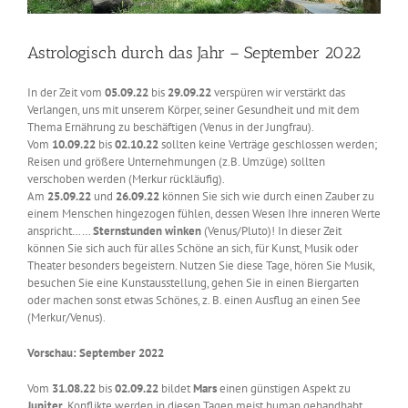
Astrologisch durch das Jahr – September 2022
In der Zeit vom
05.09.22
bis
29.09.22
verspüren wir verstärkt das
Verlangen, uns mit unserem Körper, seiner Gesundheit und mit dem
Thema Ernährung zu beschäftigen (Venus in der Jungfrau).
Vom
10.09.22
bis
02.10.22
sollten keine Verträge geschlossen werden;
Reisen und größere Unternehmungen (z.B. Umzüge) sollten
verschoben werden (Merkur rückläufig).
Am
25.09.22
und
26.09.22
können Sie sich wie durch einen Zauber zu
einem Menschen hingezogen fühlen, dessen Wesen Ihre inneren Werte
anspricht……
Sternstunden winken
(Venus/Pluto)! In dieser Zeit
können Sie sich auch für alles Schöne an sich, für Kunst, Musik oder
Theater besonders begeistern. Nutzen Sie diese Tage, hören Sie Musik,
besuchen Sie eine Kunstausstellung, gehen Sie in einen Biergarten
oder machen sonst etwas Schönes, z. B. einen Ausflug an einen See
(Merkur/Venus).
Vorschau: September 2022
Vom
31.08.22
bis
02.09.22
bildet
Mars
einen günstigen Aspekt zu
Jupiter
. Konflikte werden in diesen Tagen meist human gehandhabt