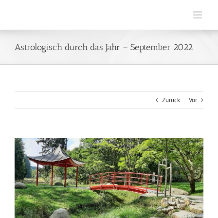
Zum
Inhalt
springen
Astrologisch durch das Jahr – September 2022
Zurück
Vor
Zeige
grösseres
Bild