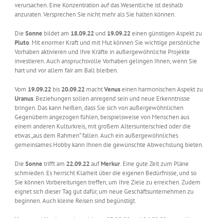
verursachen. Eine Konzentration auf das Wesentliche ist deshalb
anzuraten. Versprechen Sie nicht mehr als Sie halten können.
Die
Sonne
bildet am
18.09.22
und
19.09.22
einen günstigen Aspekt zu
Pluto
. Mit enormer Kraft und mit Mut können Sie wichtige persönliche
Vorhaben aktivieren und Ihre Kräfte in außergewöhnliche Projekte
investieren. Auch anspruchsvolle Vorhaben gelingen Ihnen, wenn Sie
hart und vor allem fair am Ball bleiben.
Vom
19.09.22
bis
20.09.22
macht
Venus
einen harmonischen Aspekt zu
Uranus
. Beziehungen sollen anregend sein und neue Erkenntnisse
bringen. Das kann heißen, dass Sie sich von außergewöhnlichen
Gegenübern angezogen fühlen, beispielsweise von Menschen aus
einem anderen Kulturkreis, mit großem Altersunterschied oder die
etwas „aus dem Rahmen“ fallen. Auch ein außergewöhnliches
gemeinsames Hobby kann Ihnen die gewünschte Abwechslung bieten.
Die
Sonne
trifft am
22.09.22
auf
Merkur
. Eine gute Zeit zum Pläne
schmieden. Es herrscht Klarheit über die eigenen Bedürfnisse, und so
Sie können Vorbereitungen treffen, um Ihre Ziele zu erreichen. Zudem
eignet sich dieser Tag gut dafür, um neue Geschäftsunternehmen zu
beginnen. Auch kleine Reisen sind begünstigt.