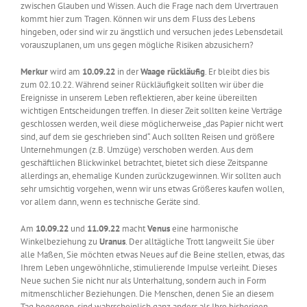
zwischen Glauben und Wissen. Auch die Frage nach dem Urvertrauen
kommt hier zum Tragen. Können wir uns dem Fluss des Lebens
hingeben, oder sind wir zu ängstlich und versuchen jedes Lebensdetail
vorauszuplanen, um uns gegen mögliche Risiken abzusichern?
Merkur
wird am
10.09.22
in der
Waage
rückläufig
. Er bleibt dies bis
zum 02.10.22. Während seiner Rückläufigkeit sollten wir über die
Ereignisse in unserem Leben reflektieren, aber keine übereilten
wichtigen Entscheidungen treffen. In dieser Zeit sollten keine Verträge
geschlossen werden, weil diese möglicherweise „das Papier nicht wert
sind, auf dem sie geschrieben sind“. Auch sollten Reisen und größere
Unternehmungen (z.B. Umzüge) verschoben werden. Aus dem
geschäftlichen Blickwinkel betrachtet, bietet sich diese Zeitspanne
allerdings an, ehemalige Kunden zurückzugewinnen. Wir sollten auch
sehr umsichtig vorgehen, wenn wir uns etwas Größeres kaufen wollen,
vor allem dann, wenn es technische Geräte sind.
Am
10.09.22
und
11.09.22
macht
Venus
eine harmonische
Winkelbeziehung zu
Uranus
. Der alltägliche Trott langweilt Sie über
alle Maßen, Sie möchten etwas Neues auf die Beine stellen, etwas, das
Ihrem Leben ungewöhnliche, stimulierende Impulse verleiht. Dieses
Neue suchen Sie nicht nur als Unterhaltung, sondern auch in Form
mitmenschlicher Beziehungen. Die Menschen, denen Sie an diesem
Tag begegnen, sind wahrscheinlich ganz anders als Ihre bisherigen