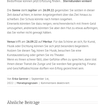
Bedürfnisse können jetzt Erfüllung finden…
Sternstunden winken!
Die
Sonne
steht
Jupiter
am
26.09.22
gegenüber. Sie sollten in dieser
Zeit darauf achten, in keiner Angelegenheit über das Ziel hinaus zu
schießen. Der Schuss könnte nach hinten losgehen.
Einerseits könnten Sie dazu neigen, verschwenderisch mit Ihrem Geld
umzugehen, andrerseits könnten Sie aber den Mut zu etwas aufbringen,
das Sie vorher nicht gewagt hätten.
Venus
trifft am
26.09.22
auf
Merkur
. Für das Schöne an sich, für Kunst,
Musik oder Dichtung können Sie sich jetzt besonders begeistern.
Nutzen Sie diesen Tag, hören Sie Musik, besuchen Sie eine
Kunstausstellung oder gehen Sie ins Theater.
Wenn es Ihnen schwer fällt, über Gefühle offen zu sprechen, dann löst
Ihnen dieser Transit die Zunge und Sie werden fast gesprächig. Finanz-
und Geschäftsabschlüsse dürften von Erfolg gezeichnet sein.
Von
Erika Gantner
|
September 1st,
für
2022
|
Monatsprognosen
|
Kommentare deaktiviert
Astrologisch
durch
das
Jahr
Ähnliche Beiträge
–