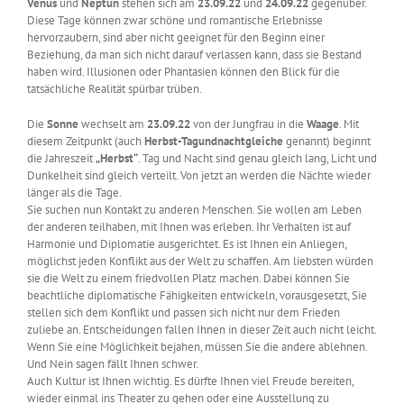
Venus
und
Neptun
stehen sich am
23.09.22
und
24.09.22
gegenüber.
Diese Tage können zwar schöne und romantische Erlebnisse
hervorzaubern, sind aber nicht geeignet für den Beginn einer
Beziehung, da man sich nicht darauf verlassen kann, dass sie Bestand
haben wird. Illusionen oder Phantasien können den Blick für die
tatsächliche Realität spürbar trüben.
Die
Sonne
wechselt am
23.09.22
von der Jungfrau in die
Waage
. Mit
diesem Zeitpunkt (auch
Herbst-Tagundnachtgleiche
genannt) beginnt
die Jahreszeit
„Herbst“
. Tag und Nacht sind genau gleich lang, Licht und
Dunkelheit sind gleich verteilt. Von jetzt an werden die Nächte wieder
länger als die Tage.
Sie suchen nun Kontakt zu anderen Menschen. Sie wollen am Leben
der anderen teilhaben, mit Ihnen was erleben. Ihr Verhalten ist auf
Harmonie und Diplomatie ausgerichtet. Es ist Ihnen ein Anliegen,
möglichst jeden Konflikt aus der Welt zu schaffen. Am liebsten würden
sie die Welt zu einem friedvollen Platz machen. Dabei können Sie
beachtliche diplomatische Fähigkeiten entwickeln, vorausgesetzt, Sie
stellen sich dem Konflikt und passen sich nicht nur dem Frieden
zuliebe an. Entscheidungen fallen Ihnen in dieser Zeit auch nicht leicht.
Wenn Sie eine Möglichkeit bejahen, müssen Sie die andere ablehnen.
Und Nein sagen fällt Ihnen schwer.
Auch Kultur ist Ihnen wichtig. Es dürfte Ihnen viel Freude bereiten,
wieder einmal ins Theater zu gehen oder eine Ausstellung zu