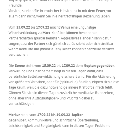
Freunde.
Vorsicht, spielen Sie in erotischer Hinsicht nicht mit dem Feuer, vor
allem dann nicht, wenn Sie in einer tragfähigen Beziehung leben.
Vom
15.09.22
bis
17.09.22
macht
Venus
eine ungünstige
Winkelverbindung zu
Mars
. Konflikte können bestehende
Partnerschaften spürbar belasten. Aggressives Handeln kann dafür
sorgen, dass der Partner sich gänzlich zurückzieht oder sich streitbar
wehrt. Konflikte um (finanziellen) Besitz können finanzielle Verluste
verursachen.
Die
Sonne
steht vom
15.09.22
bis
17.09.22
dem
Neptun
gegenüber
.
Verwirrung und Unsicherheit sorgt in diesen Tagen dafür, dass
persönliche Selbstverwirklichung erschwert wird. Für die Aktivierung
von größeren Vorhaben, oder für (spirituelle) Studien, eignen sich diese
Tage kaum, weil die dazu notwendige innere Kraft oft einfach fehlt.
Gönnen Sie sich in diesen Tagen zusätzliche meditative Ruhezeiten,
ohne aber Ihre Alltagsaufgaben- und Pflichten dabei zu
vernachlässigen.
Merkur
steht vom
17.09.22
bis
19.09.22
Jupiter
gegenüber
. Kommunikative und schriftliche Übertreibung,
Leichtsinnigkeit und Sorglosigkeit kann in diesen Tagen Probleme