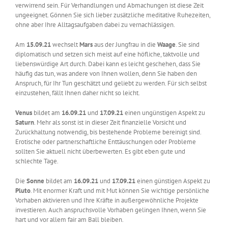
verwirrend sein. Für Verhandlungen und Abmachungen ist diese Zeit
ungeeignet. Gönnen Sie sich lieber zusätzliche meditative Ruhezeiten,
ohne aber Ihre Alltagsaufgaben dabei zu vernachlässigen.
Am
15.09.21
wechselt
Mars
aus der Jungfrau in die
Waage
. Sie sind
diplomatisch und setzen sich meist auf eine höfliche, taktvolle und
liebenswürdige Art durch. Dabei kann es leicht geschehen, dass Sie
häufig das tun, was andere von Ihnen wollen, denn Sie haben den
Anspruch, für Ihr Tun geschätzt und geliebt zu werden. Für sich selbst
einzustehen, fällt Ihnen daher nicht so leicht.
Venus
bildet am
16.09.21
und
17.09.21
einen ungünstigen Aspekt zu
Saturn
. Mehr als sonst ist in dieser Zeit finanzielle Vorsicht und
Zurückhaltung notwendig, bis bestehende Probleme bereinigt sind.
Erotische oder partnerschaftliche Enttäuschungen oder Probleme
sollten Sie aktuell nicht überbewerten. Es gibt eben gute und
schlechte Tage.
Die
Sonne
bildet am
16.09.21
und
17.09.21
einen günstigen Aspekt zu
Pluto
. Mit enormer Kraft und mit Mut können Sie wichtige persönliche
Vorhaben aktivieren und Ihre Kräfte in außergewöhnliche Projekte
investieren. Auch anspruchsvolle Vorhaben gelingen Ihnen, wenn Sie
hart und vor allem fair am Ball bleiben.