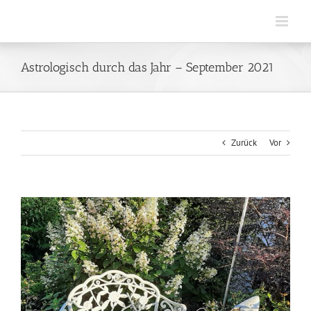
Zum
Inhalt
springen
Astrologisch durch das Jahr – September 2021
Zurück
Vor
Zeige
grösseres
Bild