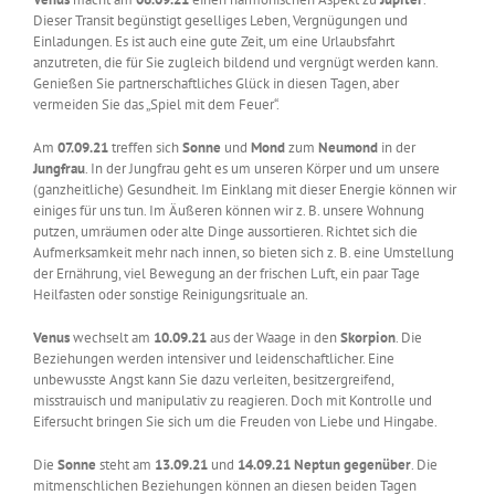
Dieser Transit begünstigt geselliges Leben, Vergnügungen und
Einladungen. Es ist auch eine gute Zeit, um eine Urlaubsfahrt
anzutreten, die für Sie zugleich bildend und vergnügt werden kann.
Genießen Sie partnerschaftliches Glück in diesen Tagen, aber
vermeiden Sie das „Spiel mit dem Feuer“.
Am
07.09.21
treffen sich
Sonne
und
Mond
zum
Neumond
in der
Jungfrau
. In der Jungfrau geht es um unseren Körper und um unsere
(ganzheitliche) Gesundheit. Im Einklang mit dieser Energie können wir
einiges für uns tun. Im Äußeren können wir z. B. unsere Wohnung
putzen, umräumen oder alte Dinge aussortieren. Richtet sich die
Aufmerksamkeit mehr nach innen, so bieten sich z. B. eine Umstellung
der Ernährung, viel Bewegung an der frischen Luft, ein paar Tage
Heilfasten oder sonstige Reinigungsrituale an.
Venus
wechselt am
10.09.21
aus der Waage in den
Skorpion
. Die
Beziehungen werden intensiver und leidenschaftlicher. Eine
unbewusste Angst kann Sie dazu verleiten, besitzergreifend,
misstrauisch und manipulativ zu reagieren. Doch mit Kontrolle und
Eifersucht bringen Sie sich um die Freuden von Liebe und Hingabe.
Die
Sonne
steht am
13.09.21
und
14.09.21
Neptun
gegenüber
. Die
mitmenschlichen Beziehungen können an diesen beiden Tagen