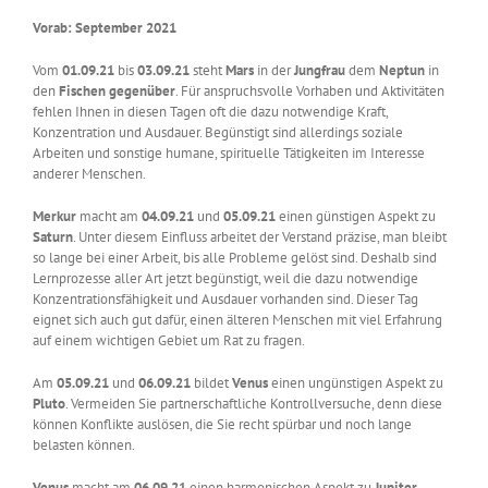
Vorab: September 2021
Vom
01.09.21
bis
03.09.21
steht
Mars
in der
Jungfrau
dem
Neptun
in
den
Fischen
gegenüber
. Für anspruchsvolle Vorhaben und Aktivitäten
fehlen Ihnen in diesen Tagen oft die dazu notwendige Kraft,
Konzentration und Ausdauer. Begünstigt sind allerdings soziale
Arbeiten und sonstige humane, spirituelle Tätigkeiten im Interesse
anderer Menschen.
Merkur
macht am
04.09.21
und
05.09.21
einen günstigen Aspekt zu
Saturn
. Unter diesem Einfluss arbeitet der Verstand präzise, man bleibt
so lange bei einer Arbeit, bis alle Probleme gelöst sind. Deshalb sind
Lernprozesse aller Art jetzt begünstigt, weil die dazu notwendige
Konzentrationsfähigkeit und Ausdauer vorhanden sind. Dieser Tag
eignet sich auch gut dafür, einen älteren Menschen mit viel Erfahrung
auf einem wichtigen Gebiet um Rat zu fragen.
Am
05.09.21
und
06.09.21
bildet
Venus
einen ungünstigen Aspekt zu
Pluto
. Vermeiden Sie partnerschaftliche Kontrollversuche, denn diese
können Konflikte auslösen, die Sie recht spürbar und noch lange
belasten können.
Venus
macht am
06.09.21
einen harmonischen Aspekt zu
Jupiter
.