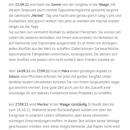
Am
23.09.21
wechselt die
Sonne
von der Jungfrau in die
Waage
. Mit
diesem Zeitpunkt (auch Herbst-Tagundnachtgleiche genannt) beginnt
die Jahreszeit
„Herbst“
. Tag und Nacht sind genau gleich lang, Licht und
Dunkelheit sind gleich verteilt. Von jetzt an werden die Nächte wieder
länger als die Tage.
Sie suchen nun vermehrt Kontakt zu anderen Menschen. Sie wollen am
Leben der anderen teilhaben, mit Ihnen was erleben. Ihr Verhalten ist
auf Harmonie und Diplomatie ausgerichtet. Es ist Ihnen ein Anliegen,
jeden Konflikt aus der Welt zu schaffen. Dabei können Sie beachtliche
diplomatische Fähigkeiten entwickeln, vorausgesetzt, Sie stellen sich
dem Konflikt und passen sich nicht einfach dem Frieden zuliebe an.
Vom
24.09.21
bis
27.09.21
macht
Mars
einen günstigen Aspekt zu
Saturn
. Alle Pflichten erfüllen Sie jetzt mit großer Sorgfalt. Unter
denkbar besten Umständen könnten Sie von Ihrem Vorgesetzten sogar
gut belohnt werden. Eine gute Zeit auch, um für die Zukunft eine
Grundlage für ein stabiles Fundament eines Projektes zu schaffen.
Am
27.09.21
wird
Merkur
in der
Waage rückläufig
. Er bleibt dies bis
zum 18.10.21. Während seiner Rückläufigkeit sollten wir über die
Ereignisse in unserem Leben reflektieren, aber keine übereilten
wichtigen Entscheidungen treffen. In dieser Zeit sollten keine Verträge
geschlossen werden, weil diese möglicherweise „das Papier nicht wert