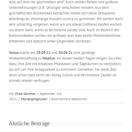
sind, auf dem sie geschrieben sind“. Auch sollten Reisen und größere
Unternehmungen (z.B. Umzüge) verschoben werden. Aus dem
geschäftlichen Blickwinkel betrachtet, bietet sich diese Zeitspanne
allerdings an, ehemalige Kunden zurück zu gewinnen. Wir sollten auch
sehr umsichtig vorgehen, wenn wir uns etwas Größeres kaufen wollen,
vor allem dann, wenn es technische Geräte sind. Auch im Bereich der
Kommunikation sollten wir achtsam sein, dass keine Missverständnisse
entstehen und dadurch unser Gegenüber verletzen.
Venus
macht am
29.09.21
und
30.09.21
eine günstige
Winkelbeziehung zu
Neptun
. An diesen beiden Tagen neigen Sie eher
dazu, Ihre Zeit mit kreativen Phantasien und Tagträumen zu vertrödeln,
als sich um Ihre Alltagsarbeit zu kümmern. Genießen Sie diese Zeit,
denn schon bald kehrt der Alltag zurück und der kreative Zauber ist
schnell wieder verflogen.
Von
Erika Gantner
|
September 1st,
für
2021
|
Monatsprognosen
|
Kommentare deaktiviert
Astrologisch
durch
das
Jahr
Ähnliche Beiträge
–
September