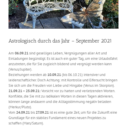
Astrologisch durch das Jahr – September 2021
Am
06.09.21
sind geselliges Leben, Vergnügungen aller Art und
Einladungen begünstigt. Es ist auch ein guter Tag, um eine Urlaubsfahrt
anzutreten, die für Sie zugleich bildend und vergnügt werden kann
(Venus/Jupiter).
Beziehungen werden ab
10.09.21
(bis 06.10.21) intensiver und
leidenschaftlicher. Doch Achtung: mit Kontrolle und Eifersucht bringen
Sie sich um die Freuden von Liebe und Hingabe (Venus im Skorpion).
21.09.21 – 25.09.21:
Vorsicht vor zu harten und verletzenden Worten.
Konflikte, die Sie mit zu radikalen Worten in diesen Tagen aktivieren,
können lange andauern und die Alltagsstimmung negativ belasten
(Merkur/Pluto).
Vom
24.09.21
bis
27.09.21
ist es eine gute Zeit, um für die Zukunft eine
Grundlage für ein stabiles Fundament eines neuen Projektes zu
schaffen (Mars/Saturn).