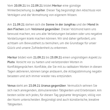
Vom
20.09.21
bis
22.09.21
bildet
Merkur
eine günstige
Winkelbeziehung zu
Jupiter
. Dieser Tag begünstigt den Abschluss von
Verträgen und die Vermehrung von eigenem Wissen.
Am
21.09.21
stehen sich die
Sonne in der Jungfrau
und der
Mond in
den Fischen
zum
Vollmond
gegenüber
. Dieser Vollmond kann uns
bewusst machen, wo uns alte Verletzungen belasten oder uns negative
Vorstellungen krank machen können. Wir sind daher gefordert, uns
achtsam um Bewusstheit zu bemühen, um die Grundlage für unser
Glück und unsere Zufriedenheit zu erkennen.
Merkur
bildet vom
21.09.21
bis
25.09.21
einen ungünstigen Aspekt zu
Pluto
. Vorsicht vor zu harten und verletzenden Worten in
Konfliktgesprächen. Konflikte, die Sie mit zu radikalen Worten in diesen
Tagen aktivieren, können lange andauern, die Alltagsstimmung negativ
belasten und sich immer wieder neu entzünden.
Venus
steht am
23.09.21 Uranus gegenüber
. Vermutlich sehnen Sie
sich nach anregenden, stimulierenden Tätigkeiten und Erlebnissen. Am
besten sollte sich jedes, für diesen Tag geplante Vergnügen, völlig von
der Norm unterscheiden. Begünstigt sind auch künstlerische, kreative
Tätigkeiten.