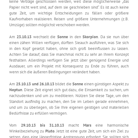
keine Verträge geschlossen werden, weil diese möglicherweise „das
Papier nicht wert sind, auf dem sie geschrieben sind“. Es ist auch keine
gute Zeit, um wichtige Entscheidungen zu fällen oder größere
Kaufvorhaben realisieren. Reisen und größere Unternehmungen (z.B.
Umzüge) sollten möglichst verschoben werden.
Am
23.10.13
wechselt die
Sonne
in den
Skorpion
. Da sie nun über
einen zähen Willen verfügen, dürften Sieauch ausführen, was Sie sich
in den Kopf gesetzt haben, ohne sich groß beeinflussen zu lassen.
Achten Sie darauf, dass Sie manchmal nicht zu sehr an Ihrem Konzept
festhalten. Allerdings verfügen Sie jetzt über genügend Energie und
Ausdauer, um ein Projekt mit Konsequenz zu Ende zu führen, auch
wenn sich die äußeren Bedingungen verändert haben.
Am
25.10.13 und 26.10.13
bildet die
Sonne
einen günstigen Aspekt zu
Neptun
. Diese Zeit eignet sich gut dazu, die Einsamkeit zu suchen, um
nachzudenken und um zu meditieren. Nützen Sie diese Tage, um den
Standort ausfindig zu machen, den Sie im Leben gerade einnehmen,
und um zu überlegen, ob Sie Ihre eigenen geistigen und materiellen
Bedürfnisse zu erfüllen vermögen.
Vom
29.10.13 bis 31.10.13
macht
Mars
eine harmonische
Winkelbeziehung zu
Pluto
. Jetzt ist eine gute Zeit, um sich ein Ziel zu
setzen, dass eine längerfristige Anstrengung erfordert. Sie sollten sich