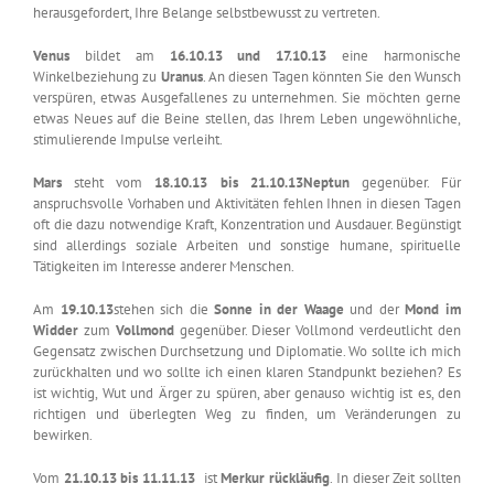
herausgefordert, Ihre Belange selbstbewusst zu vertreten.
Venus
bildet am
16.10.13 und 17.10.13
eine harmonische
Winkelbeziehung zu
Uranus
. An diesen Tagen könnten Sie den Wunsch
verspüren, etwas Ausgefallenes zu unternehmen. Sie möchten gerne
etwas Neues auf die Beine stellen, das Ihrem Leben ungewöhnliche,
stimulierende Impulse verleiht.
Mars
steht vom
18.10.13 bis 21.10.13Neptun
gegenüber. Für
anspruchsvolle Vorhaben und Aktivitäten fehlen Ihnen in diesen Tagen
oft die dazu notwendige Kraft, Konzentration und Ausdauer. Begünstigt
sind allerdings soziale Arbeiten und sonstige humane, spirituelle
Tätigkeiten im Interesse anderer Menschen.
Am
19.10.13
stehen sich die
Sonne in der Waage
und der
Mond im
Widder
zum
Vollmond
gegenüber. Dieser Vollmond verdeutlicht den
Gegensatz zwischen Durchsetzung und Diplomatie. Wo sollte ich mich
zurückhalten und wo sollte ich einen klaren Standpunkt beziehen? Es
ist wichtig, Wut und Ärger zu spüren, aber genauso wichtig ist es, den
richtigen und überlegten Weg zu finden, um Veränderungen zu
bewirken.
Vom
21.10.13 bis 11.11.13
ist
Merkur rückläufig
. In dieser Zeit sollten