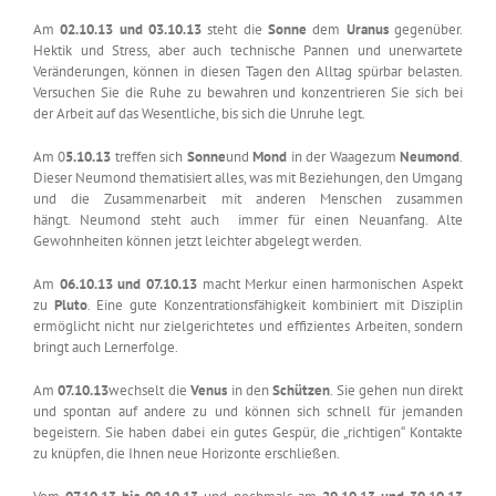
Am
02.10.13 und 03.10.13
steht die
Sonne
dem
Uranus
gegenüber.
Hektik und Stress, aber auch technische Pannen und unerwartete
Veränderungen, können in diesen Tagen den Alltag spürbar belasten.
Versuchen Sie die Ruhe zu bewahren und konzentrieren Sie sich bei
der Arbeit auf das Wesentliche, bis sich die Unruhe legt.
Am 0
5.10.13
treffen sich
Sonne
und
Mond
in der Waagezum
Neumond
.
Dieser Neumond thematisiert alles, was mit Beziehungen, den Umgang
und die Zusammenarbeit mit anderen Menschen zusammen
hängt. Neumond steht auch immer für einen Neuanfang. Alte
Gewohnheiten können jetzt leichter abgelegt werden.
Am
06.10.13 und 07.10.13
macht Merkur einen harmonischen Aspekt
zu
Pluto
. Eine gute Konzentrationsfähigkeit kombiniert mit Disziplin
ermöglicht nicht nur zielgerichtetes und effizientes Arbeiten, sondern
bringt auch Lernerfolge.
Am
07.10.13
wechselt die
Venus
in den
Schützen
. Sie gehen nun direkt
und spontan auf andere zu und können sich schnell für jemanden
begeistern. Sie haben dabei ein gutes Gespür, die „richtigen“ Kontakte
zu knüpfen, die Ihnen neue Horizonte erschließen.