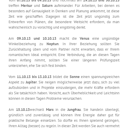
Vom
07.10.13 bis 09.10.13
und nochmals am
29.10.13 und 30.10.13
treffen
Merkur
und
Saturn
aufeinander. Für Arbeiten, bei denen es
besonders auf Genauigkeit in Denken und Planung ankommt, ist diese
Zeit wie geschaffen. Dagegen ist die Zeit jetzt ungünstig zum
Entwerfen von Plänen, die besondere Weitsicht erfordern, da man
wahrscheinlich zu vorsichtig und engstirnig denkt.
Am
09.10.13 und 10.10.13
macht die
Venus
eine ungünstige
Winkelbeziehung zu
Neptun
. In Ihrer Beziehung sollten Sie
Zurückhaltung üben und vom Partner nicht erwarten, dass er Ihrem
romantischen Ideal entspricht. Eine Verbindung, die an diesen Tagen
ihren Anfang nimmt, sollten Sie einer längeren Prüfungszeit
unterziehen, ehe Sie sich fest binden.
Vom
11.10.13 bis 13.10.13
bildet die
Sonne
einen spannungsreichen
Aspekt zu
Jupiter
. Sie neigen möglicherweise jetzt dazu, sich zu viel
aufzubürden und in Projekte einzusteigen, die mehr Kräfte erfordern
als Sie tatsächlich haben. Vorsicht, auch Überheblichkeit und Leichtsinn
können in diesen Tagen Probleme verursachen.
Am
15.10.13
wechselt
Mars
in die
Jungfrau
. Sie handeln überlegt,
gründlich und zuverlässig und können Ihre Energie daher gut für
praktische Belange einsetzen. So dürfte es Ihnen spielend gelingen,
Ihren Alltag (besser) zu regeln. In dieser Zeit werden Sie auch vermehrt