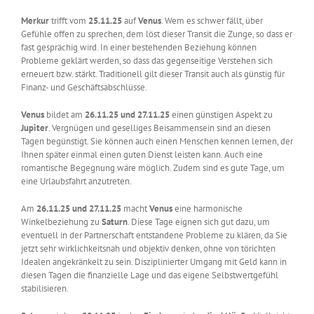
Merkur
trifft vom
25.11.25
auf
Venus
. Wem es schwer fällt, über
Gefühle offen zu sprechen, dem löst dieser Transit die Zunge, so dass er
fast gesprächig wird. In einer bestehenden Beziehung können
Probleme geklärt werden, so dass das gegenseitige Verstehen sich
erneuert bzw. stärkt. Traditionell gilt dieser Transit auch als günstig für
Finanz- und Geschäftsabschlüsse.
Venus
bildet am
26.11.25 und 27.11.25
einen günstigen Aspekt zu
Jupiter
. Vergnügen und geselliges Beisammensein sind an diesen
Tagen begünstigt. Sie können auch einen Menschen kennen lernen, der
Ihnen später einmal einen guten Dienst leisten kann. Auch eine
romantische Begegnung wäre möglich. Zudem sind es gute Tage, um
eine Urlaubsfahrt anzutreten.
Am
26.11.25 und 27.11.25
macht
Venus
eine harmonische
Winkelbeziehung zu
Saturn
. Diese Tage eignen sich gut dazu, um
eventuell in der Partnerschaft entstandene Probleme zu klären, da Sie
jetzt sehr wirklichkeitsnah und objektiv denken, ohne von törichten
Idealen angekränkelt zu sein. Disziplinierter Umgang mit Geld kann in
diesen Tagen die finanzielle Lage und das eigene Selbstwertgefühl
stabilisieren.