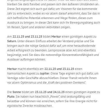
bleiben Sie stets flexibel und passen sich den äußeren Umständen an.
Diese Zeit eignet sich auch gut dafür, um Visionen für das kommende
Jahr zu entwickeln, wobei es vor allem darauf ankommt, dass Sie das in
sich befindliche Potential erkennen und Wege finden, dieses zum
Ausdruck zu bringen. In dieser Zeit kann sich Ihr Bewegungsdrang auch
im Reisen, Sport und anderen Aktivitäten zeigen.
Am
22.11.25 und 23.11.25
bildet
Merkur
einen günstigen Aspekt zu
Saturn
. Unter diesem Einfluss arbeitet der Verstand präzise und Sie
bringen auch die nötige Geduld dafür auf, um eine herausfordernde
Arbeit erfolgreich zu beenden. Lernprozesse aller Art sind ebenfalls
begünstigt, weil Sie dazu die notwendige Konzentrationsfähigkeit und
Ausdauer aufbringen können.
Merkur
macht ebenfalls am
22.11.25 und 23.11.25
einen
harmonischen Aspekt zu
Jupiter
. Diese Tage eignen sich gut dafür, um
Verträge oder Geschäfte abzuschließen. Dieser Transit verleiht Ihnen
vor allem Optimismus und die „Kraft des positiven Denkens“.
Die
Sonne
bildet am
23.11.25 und 24.11.25
einen günstigen Aspekt zu
Pluto
. Sie haben nun beachtlich „Power“, sind leistungsfähig und
belastbar und können viel erreichen, sofern Sie Ihre Energie nicht für
egoistische Zwecke missbrauchen.