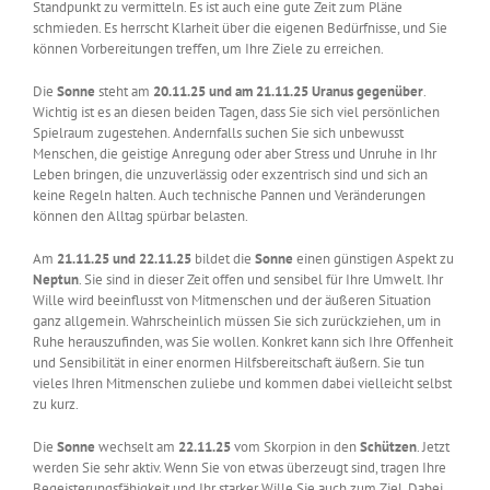
Standpunkt zu vermitteln. Es ist auch eine gute Zeit zum Pläne
schmieden. Es herrscht Klarheit über die eigenen Bedürfnisse, und Sie
können Vorbereitungen treffen, um Ihre Ziele zu erreichen.
Die
Sonne
steht am
20.11.25 und am 21.11.25 Uranus gegenüber
.
Wichtig ist es an diesen beiden Tagen, dass Sie sich viel persönlichen
Spielraum zugestehen. Andernfalls suchen Sie sich unbewusst
Menschen, die geistige Anregung oder aber Stress und Unruhe in Ihr
Leben bringen, die unzuverlässig oder exzentrisch sind und sich an
keine Regeln halten. Auch technische Pannen und Veränderungen
können den Alltag spürbar belasten.
Am
21.11.25 und 22.11.25
bildet die
Sonne
einen günstigen Aspekt zu
Neptun
. Sie sind in dieser Zeit offen und sensibel für Ihre Umwelt. Ihr
Wille wird beeinflusst von Mitmenschen und der äußeren Situation
ganz allgemein. Wahrscheinlich müssen Sie sich zurückziehen, um in
Ruhe herauszufinden, was Sie wollen. Konkret kann sich Ihre Offenheit
und Sensibilität in einer enormen Hilfsbereitschaft äußern. Sie tun
vieles Ihren Mitmenschen zuliebe und kommen dabei vielleicht selbst
zu kurz.
Die
Sonne
wechselt am
22.11.25
vom Skorpion in den
Schützen
. Jetzt
werden Sie sehr aktiv. Wenn Sie von etwas überzeugt sind, tragen Ihre
Begeisterungsfähigkeit und Ihr starker Wille Sie auch zum Ziel. Dabei