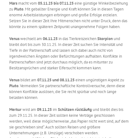
Mars
macht vom
05.11.25 bis 07.11.25
eine günstige Winkelbeziehung
zu
Pluto
. Mit geballter Energie und Kraft können Sie in diesen Tagen
enorme Arbeitsleistungen erbringen und große Erfolge erzielen.
Setzen Sie in dieser Zeit Ihre Mitmenschen nicht unter Druck, denn das
könnte zu einem späteren Zeitpunkt unangenehme Folgen haben.
Venus
wechselt am
06.11.25
in das Tierkreiszeichen
Skorpion
und
bleibt dort bis zum 30.11.25. In dieser Zeit suchen Sie Intensität und
Tiefe in der Partnerschaft und lassen sich dabei auch nicht von
irgendwelchen Ängsten oder Befürchtungen aufhalten. Konflikte in
Partnerschaften sind jetzt durchaus möglich, da es mitunter zu
Besitzansprüchen und starker Eifersucht kommen kann.
Venus
bildet am
07.11.25 und 08.11.25
einen ungünstigen Aspekt zu
Pluto
. Vermeiden Sie partnerschaftliche Kontrollversuche, denn diese
können Konflikte auslösen, die Sie recht spürbar und noch lange
belasten können.
Merkur
wird am
09.11.25
im
Schützen rückläufig
und bleibt dies bis
zum 29.11.25. In dieser Zeit sollten keine Verträge geschlossen
werden, weil diese möglicherweise „das Papier nicht wert sind, auf dem
sie geschrieben sind“. Auch sollten Reisen und größere
Unternehmungen (z.B. Umzüge) verschoben werden.