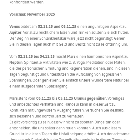
konfrontiert werden.
Vorschau: November 2025
Venus
bildet am
02.11.25 und 03.11.25
einen ungünstigen Aspekt zu
Jupiter
. Vor allzu reichlichem Essen und Trinken sollten Sie sich hüten.
Der Beginn einer Schlankheitskur wäre jetzt nicht begünstigt. Gehen
Sie in diesen Tagen auch mit Geld und Besitz nicht zu leichtsinnig um.
Vom
02.11.25 bis 04.11.25
macht
Mars
einen harmonischen Aspekt zu
Neptun
. Spirituelle Aktivitäten wie z. B. Yoga, Meditation oder Malen,
die der persönlichen Erholung und Regeneration dienen, sind in diesen
Tagen begünstigt und unterstützen die Auflösung von aggressiven
Spannungen. Oder genießen Sie einfach unsere wunderbare Natur bei
einem ausgedehnten Spaziergang.
Mars
steht vom
03.11.25 bis 05.11.25
Uranus gegenüber
. Voreiliges
und unbedachtes Verhalten und Handeln kann in dieser Zeit zu
Konflikten mit ungewissem Ausgang führen. Versuchen Sie deshalb,
sich besonnen und kontrolliert zu verhalten.
Es gilt vorsichtig zu sein, dass wir nicht zu spontan Dinge tun oder
entscheiden, die uns später dann reuen könnten. Auch aus diesem
Grund ist in diesen Tagen die Unfallneigung erhöht. Auch der achtsame
Umgang mit Elektrizität oder Technik allgemein ist in diesen Tagen zu