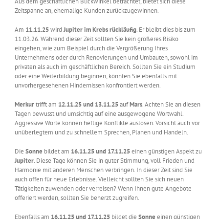
Aus dem geschäftlichen Blickwinkel betrachtet, bietet sich diese
Zeitspanne an, ehemalige Kunden zurückzugewinnen.
Am
11.11.25
wird
Jupiter im Krebs rückläufig
. Er bleibt dies bis zum
11.03.26. Während dieser Zeit sollten Sie kein größeres Risiko
eingehen, wie zum Beispiel durch die Vergrößerung Ihres
Unternehmens oder durch Renovierungen und Umbauten, sowohl im
privaten als auch im geschäftlichen Bereich. Sollten Sie ein Studium
oder eine Weiterbildung beginnen, könnten Sie ebenfalls mit
unvorhergesehenen Hindernissen konfrontiert werden.
Merkur
trifft am
12.11.25 und 13.11.25
auf
Mars
. Achten Sie an diesen
Tagen bewusst und umsichtig auf eine ausgewogene Wortwahl.
Aggressive Worte können heftige Konflikte auslösen. Vorsicht auch vor
unüberlegtem und zu schnellem Sprechen, Planen und Handeln.
Die
Sonne
bildet am
16.11.25 und 17.11.25
einen günstigen Aspekt zu
Jupiter
. Diese Tage können Sie in guter Stimmung, voll Frieden und
Harmonie mit anderen Menschen verbringen. In dieser Zeit sind Sie
auch offen für neue Erlebnisse. Vielleicht sollten Sie sich neuen
Tätigkeiten zuwenden oder verreisen? Wenn Ihnen gute Angebote
offeriert werden, sollten Sie beherzt zugreifen.
Ebenfalls am
16.11.25 und 17.11.25
bildet die
Sonne
einen günstigen