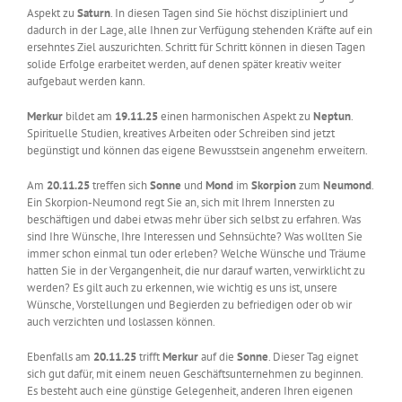
Aspekt zu
Saturn
. In diesen Tagen sind Sie höchst diszipliniert und
dadurch in der Lage, alle Ihnen zur Verfügung stehenden Kräfte auf ein
ersehntes Ziel auszurichten. Schritt für Schritt können in diesen Tagen
solide Erfolge erarbeitet werden, auf denen später kreativ weiter
aufgebaut werden kann.
Merkur
bildet am
19.11.25
einen harmonischen Aspekt zu
Neptun
.
Spirituelle Studien, kreatives Arbeiten oder Schreiben sind jetzt
begünstigt und können das eigene Bewusstsein angenehm erweitern.
Am
20.11.25
treffen sich
Sonne
und
Mond
im
Skorpion
zum
Neumond
.
Ein Skorpion-Neumond regt Sie an, sich mit Ihrem Innersten zu
beschäftigen und dabei etwas mehr über sich selbst zu erfahren. Was
sind Ihre Wünsche, Ihre Interessen und Sehnsüchte? Was wollten Sie
immer schon einmal tun oder erleben? Welche Wünsche und Träume
hatten Sie in der Vergangenheit, die nur darauf warten, verwirklicht zu
werden? Es gilt auch zu erkennen, wie wichtig es uns ist, unsere
Wünsche, Vorstellungen und Begierden zu befriedigen oder ob wir
auch verzichten und loslassen können.
Ebenfalls am
20.11.25
trifft
Merkur
auf die
Sonne
. Dieser Tag eignet
sich gut dafür, mit einem neuen Geschäftsunternehmen zu beginnen.
Es besteht auch eine günstige Gelegenheit, anderen Ihren eigenen