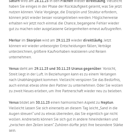
Saturn
wird am
28.11.25
in den
Fischen
wieder
direktläufig
. Vielleicht
haben Sie einiges in der Phase der Rückläufigkeit gelernt, was Sie jetzt
nutzen können. Viele Vorgänge, die Disziplin und Struktur erfordern,
können jetzt wieder besser vorangetrieben werden. Möglicherweise
erhalten wir jetzt noch einmal die Chance, begangene Fehler wieder
gut zu machen oder ausgelassene Gelegenheiten erneut aufzugreifen.
Merkur
im
Skorpion
wird am
29.11.25
wieder
direktläufig
. Jetzt
können wir wieder unbesorgter Entscheidungen fällen, Verträge
unterzeichnen, größere Kaufvorhaben realisieren und Reisen
unternehmen.
Venus
steht am
29.11.25 und 30.11.25 Uranus gegenüber
. Vorsicht,
Streit liegt in der Luft. In Beziehungen kann es zu einem Verlangen
nach Unabhängigkeit kommen. Vielleicht verspüren Sie das Bedürfnis,
auch einmal etwas ohne den Partner zu unternehmen. Oder Sie wollen
zu zweit Neues erleben, um Ihre Partnerschaft wieder neu zu beleben.
Venus
bildet am
30.11.25
einen harmonischen Aspekt zu
Neptun
.
Vielleicht lassen Sie sich einerseits an diesem Tag leicht „Sand in die
Augen streuen“ und zu etwas überreden, das Sie eigentlich gar nicht
wollen. Andrerseits können Sie sich gut in andere hineindenken und
„zwischen den Zeilen lesen“. Zuhören dürfte jetzt Ihre besondere Stärke
sein.