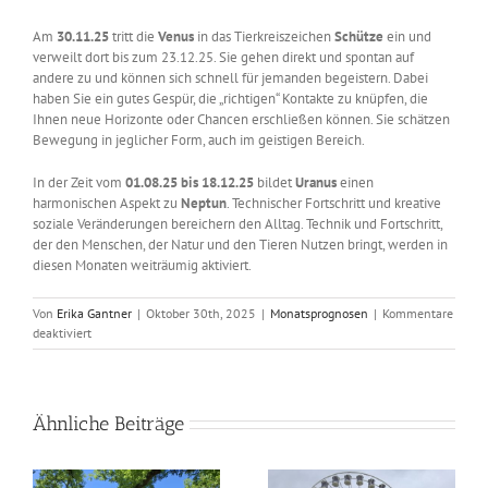
Am
30.11.25
tritt die
Venus
in das Tierkreiszeichen
Schütze
ein und
verweilt dort bis zum 23.12.25. Sie gehen direkt und spontan auf
andere zu und können sich schnell für jemanden begeistern. Dabei
haben Sie ein gutes Gespür, die „richtigen“ Kontakte zu knüpfen, die
Ihnen neue Horizonte oder Chancen erschließen können. Sie schätzen
Bewegung in jeglicher Form, auch im geistigen Bereich.
In der Zeit vom
01.08.25 bis 18.12.25
bildet
Uranus
einen
harmonischen Aspekt zu
Neptun
. Technischer Fortschritt und kreative
soziale Veränderungen bereichern den Alltag. Technik und Fortschritt,
der den Menschen, der Natur und den Tieren Nutzen bringt, werden in
diesen Monaten weiträumig aktiviert.
Von
Erika Gantner
|
Oktober 30th, 2025
|
Monatsprognosen
|
Kommentare
für
deaktiviert
Astrologisch
durch
das
Jahr
Ähnliche Beiträge
–
November
2025