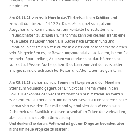
empfehlen.
Am
04.11.25
wechselt
Mars
in das Tierkreiszeichen
Schütze
und
verweilt dort bis zum 14.12.25. Diese Zeit eignet sich gut zum
Ausgehen und Kommunizieren, um Kontakte herzustellen und
Freundschaften zu schließen. Manchmal kann bei diesem Transit eine
neue Liebe ins Leben treten. Die Suche nach Entspannung und
Erholung in der freien Natur dürfte in dieser Zeit besonders erfolgreich
sein. Sie genießen es, Ihr Bewegungspotential zu aktivieren, in dem Sie
vermehrt Sport treiben, Aktionen vorbereiten und durchführen und
konkret auf Visions-Suche gehen. Dies kann eine Zeit der verstärkten
Energie sein, die sich auch bei Reisen und Abenteuern zeigen kann.
Am
05.11.25
stehen sich die
Sonne im Skorpion
und der
Mond im
Stier
zum
Vollmond
gegenüber. Er rückt das Thema Werte in den
Fokus. Hier könnte der Gegensatz zwischen rein materiellen Werten
wie Geld, etc. auf der einen und dem Selbstwert auf der anderen Seite
thematisiert werden. Der Vollmond symbolisiert den Wunsch nach
Sicherheit und Stabilität in diesen krisenhaften Zeiten der weltweiten,
aber auch individuellen Umwälzung.
Und denken Sie daran: Vollmond ist gut um Dinge zu beenden, aber
nicht um neue Projekte zu starten!