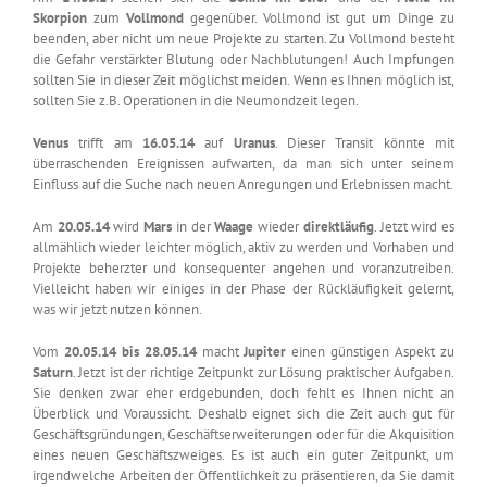
Skorpion
zum
Vollmond
gegenüber. Vollmond ist gut um Dinge zu
beenden, aber nicht um neue Projekte zu starten. Zu Vollmond besteht
die Gefahr verstärkter Blutung oder Nachblutungen! Auch Impfungen
sollten Sie in dieser Zeit möglichst meiden. Wenn es Ihnen möglich ist,
sollten Sie z.B. Operationen in die Neumondzeit legen.
Venus
trifft am
16.05.14
auf
Uranus
. Dieser Transit könnte mit
überraschenden Ereignissen aufwarten, da man sich unter seinem
Einfluss auf die Suche nach neuen Anregungen und Erlebnissen macht.
Am
20.05.14
wird
Mars
in der
Waage
wieder
direktläufig
. Jetzt wird es
allmählich wieder leichter möglich, aktiv zu werden und Vorhaben und
Projekte beherzter und konsequenter angehen und voranzutreiben.
Vielleicht haben wir einiges in der Phase der Rückläufigkeit gelernt,
was wir jetzt nutzen können.
Vom
20.05.14 bis 28.05.14
macht
Jupiter
einen günstigen Aspekt zu
Saturn
. Jetzt ist der richtige Zeitpunkt zur Lösung praktischer Aufgaben.
Sie denken zwar eher erdgebunden, doch fehlt es Ihnen nicht an
Überblick und Voraussicht. Deshalb eignet sich die Zeit auch gut für
Geschäftsgründungen, Geschäftserweiterungen oder für die Akquisition
eines neuen Geschäftszweiges. Es ist auch ein guter Zeitpunkt, um
irgendwelche Arbeiten der Öffentlichkeit zu präsentieren, da Sie damit