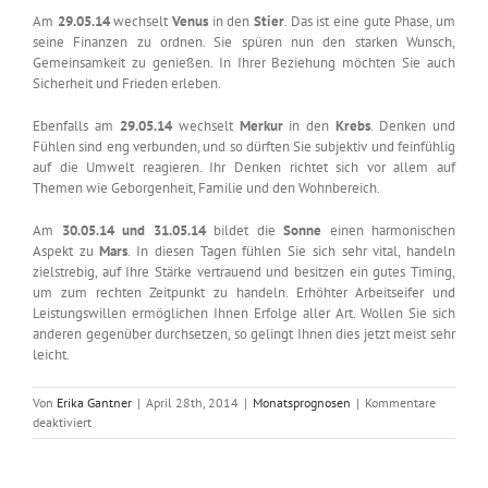
Am
29.05.14
wechselt
Venus
in den
Stier
. Das ist eine gute Phase, um
seine Finanzen zu ordnen. Sie spüren nun den starken Wunsch,
Gemeinsamkeit zu genießen. In Ihrer Beziehung möchten Sie auch
Sicherheit und Frieden erleben.
Ebenfalls am
29.05.14
wechselt
Merkur
in den
Krebs
. Denken und
Fühlen sind eng verbunden, und so dürften Sie subjektiv und feinfühlig
auf die Umwelt reagieren. Ihr Denken richtet sich vor allem auf
Themen wie Geborgenheit, Familie und den Wohnbereich.
Am
30.05.14 und 31.05.14
bildet die
Sonne
einen harmonischen
Aspekt zu
Mars
. In diesen Tagen fühlen Sie sich sehr vital, handeln
zielstrebig, auf Ihre Stärke vertrauend und besitzen ein gutes Timing,
um zum rechten Zeitpunkt zu handeln. Erhöhter Arbeitseifer und
Leistungswillen ermöglichen Ihnen Erfolge aller Art. Wollen Sie sich
anderen gegenüber durchsetzen, so gelingt Ihnen dies jetzt meist sehr
leicht.
Von
Erika Gantner
|
April 28th, 2014
|
Monatsprognosen
|
Kommentare
für
deaktiviert
Astrologisch
durch
das