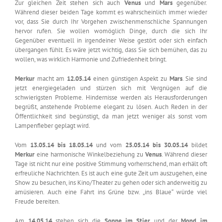
Zur gleichen Zeit stehen sich auch
Venus
und
Mars
gegenüber.
Während dieser beiden Tage kommt es wahrscheinlich immer wieder
vor, dass Sie durch Ihr Vorgehen zwischenmenschliche Spannungen
hervor rufen. Sie wollen womöglich Dinge, durch die sich Ihr
Gegenüber eventuell in irgendeiner Weise gestört oder sich einfach
übergangen fühlt. Es wäre jetzt wichtig, dass Sie sich bemühen, das zu
wollen, was wirklich Harmonie und Zufriedenheit bringt.
Merkur
macht am
12.05.14
einen günstigen Aspekt zu
Mars
. Sie sind
jetzt energiegeladen und stürzen sich mit Vergnügen auf die
schwierigsten Probleme. Hindernisse werden als Herausforderungen
begrüßt, anstehende Probleme elegant zu lösen. Auch Reden in der
Öffentlichkeit sind begünstigt, da man jetzt weniger als sonst vom
Lampenfieber geplagt wird.
Vom
13.05.14 bis 18.05.14
und vom
25.05.14 bis 30.05.14
bildet
Merkur
eine harmonische Winkelbeziehung zu
Venus
. Während dieser
Tage ist nicht nur eine positive Stimmung vorherrschend, man erhält oft
erfreuliche Nachrichten. Es ist auch eine gute Zeit um auszugehen, eine
Show zu besuchen, ins Kino/Theater zu gehen oder sich anderweitig zu
amüsieren. Auch eine Fahrt ins Grüne bzw. „ins Blaue“ würde viel
Freude bereiten.
Am
14.05.14
stehen sich die
Sonne im Stier
und der
Mond im