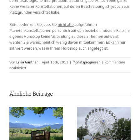
deren astrologische Interpretation. Natürlich gäbe es noch eine ganze
Reihe weiterer Konstellationen, auf deren Beschreibung ich jedoch aus
Platzgründen verzichtet habe.
Bitte bedenken Sie, dass Sie
nicht alle
aufgeführten
Planetenkonstellationen persönlich auf sich beziehen müssen. Falls Ihr
eigenes Horoskop keine Verbindung zu diesen Themen aufweist,
werden Sie wahrscheinlich wenig davon mitbekommen. Es kann nur
aktiviert werden, was in Ihrem Horoskop auch angelegt ist.
Von
Erika Gantner
|
April 13th, 2012
|
Monatsprognosen
|
Kommentare
für
deaktiviert
Astrologisch
durch
das
Jahr
Ähnliche Beiträge
–
Mai
2012
as
Astrologisch durch das
Astrologisch durch das
Jahr – Juli 2026
Jahr – Juni 2026