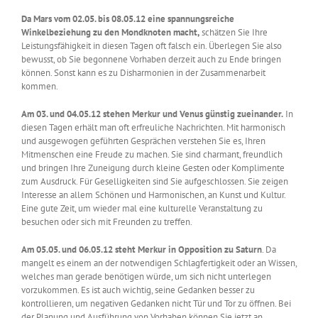
Da Mars vom 02.05. bis 08.05.12 eine spannungsreiche
Winkelbeziehung zu den Mondknoten macht,
schätzen Sie Ihre
Leistungsfähigkeit in diesen Tagen oft falsch ein. Überlegen Sie also
bewusst, ob Sie begonnene Vorhaben derzeit auch zu Ende bringen
können. Sonst kann es zu Disharmonien in der Zusammenarbeit
kommen.
Am 03. und 04.05.12 stehen Merkur und Venus günstig zueinander.
In
diesen Tagen erhält man oft erfreuliche Nachrichten. Mit harmonisch
und ausgewogen geführten Gesprächen verstehen Sie es, Ihren
Mitmenschen eine Freude zu machen. Sie sind charmant, freundlich
und bringen Ihre Zuneigung durch kleine Gesten oder Komplimente
zum Ausdruck. Für Geselligkeiten sind Sie aufgeschlossen. Sie zeigen
Interesse an allem Schönen und Harmonischen, an Kunst und Kultur.
Eine gute Zeit, um wieder mal eine kulturelle Veranstaltung zu
besuchen oder sich mit Freunden zu treffen.
Am 05.05. und 06.05.12 steht Merkur in Opposition zu Saturn
. Da
mangelt es einem an der notwendigen Schlagfertigkeit oder an Wissen,
welches man gerade benötigen würde, um sich nicht unterlegen
vorzukommen. Es ist auch wichtig, seine Gedanken besser zu
kontrollieren, um negativen Gedanken nicht Tür und Tor zu öffnen. Bei
der Planung und Ausführung von Vorhaben können Sie jetzt an