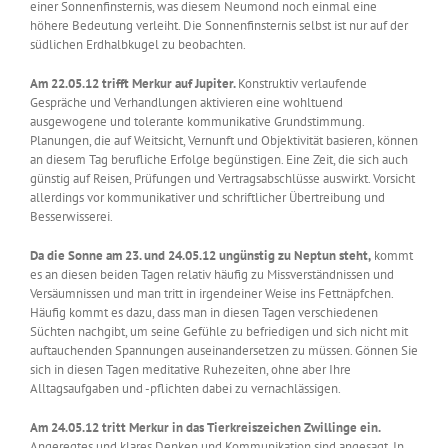
einer Sonnenfinsternis, was diesem Neumond noch einmal eine
höhere Bedeutung verleiht. Die Sonnenfinsternis selbst ist nur auf der
südlichen Erdhalbkugel zu beobachten.
Am 22.05.12 trifft Merkur auf Jupiter.
Konstruktiv verlaufende
Gespräche und Verhandlungen aktivieren eine wohltuend
ausgewogene und tolerante kommunikative Grundstimmung.
Planungen, die auf Weitsicht, Vernunft und Objektivität basieren, können
an diesem Tag berufliche Erfolge begünstigen. Eine Zeit, die sich auch
günstig auf Reisen, Prüfungen und Vertragsabschlüsse auswirkt. Vorsicht
allerdings vor kommunikativer und schriftlicher Übertreibung und
Besserwisserei.
Da die Sonne am 23. und 24.05.12 ungünstig zu Neptun steht,
kommt
es an diesen beiden Tagen relativ häufig zu Missverständnissen und
Versäumnissen und man tritt in irgendeiner Weise ins Fettnäpfchen.
Häufig kommt es dazu, dass man in diesen Tagen verschiedenen
Süchten nachgibt, um seine Gefühle zu befriedigen und sich nicht mit
auftauchenden Spannungen auseinandersetzen zu müssen. Gönnen Sie
sich in diesen Tagen meditative Ruhezeiten, ohne aber Ihre
Alltagsaufgaben und -pflichten dabei zu vernachlässigen.
Am 24.05.12 tritt Merkur in das Tierkreiszeichen Zwillinge ein.
Angeregtes und klares Denken und Kommunikation sind angesagt. In