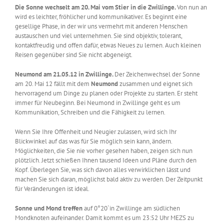
Die Sonne wechselt am 20. Mai vom Stier in die Zwillinge.
Von nun an
wird es leichter, fröhlicher und kommunikativer. Es beginnt eine
gesellige Phase, in der wir uns vermehrt mit anderen Menschen
austauschen und viel unternehmen. Sie sind objektiv, tolerant,
kontaktfreudig und offen dafür, etwas Neues zu lernen. Auch kleinen
Reisen gegenüber sind Sie nicht abgeneigt.
Neumond am 21.05.12 in Zwillinge.
Der Zeichenwechsel der Sonne
am 20. Mai 12 fällt mit dem
Neumond
zusammen und
eignet sich
hervorragend um Dinge zu planen oder Projekte zu starten. Er steht
immer für Neubeginn. Bei Neumond in Zwillinge geht es um
Kommunikation, Schreiben und die Fähigkeit zu lernen.
Wenn Sie Ihre Offenheit und Neugier zulassen, wird sich Ihr
Blickwinkel auf das was für Sie möglich sein kann, ändern.
Möglichkeiten, die Sie nie vorher gesehen haben, zeigen sich nun
plötzlich. Jetzt schießen Ihnen tausend Ideen und Pläne durch den
Kopf. Überlegen Sie, was sich davon alles verwirklichen lässt und
machen Sie sich daran, möglichst bald aktiv zu werden. Der Zeitpunkt
für Veränderungen ist ideal.
Sonne und Mond treffen
auf 0°20`in Zwillinge am südlichen
Mondknoten aufeinander. Damit kommt es um 23:52 Uhr MEZS zu