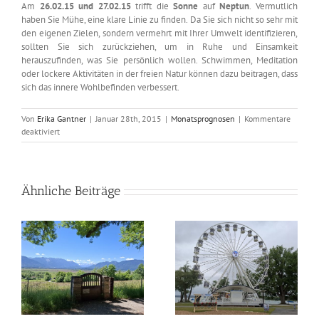
Am
26.02.15 und 27.02.15
trifft die
Sonne
auf
Neptun
. Vermutlich
haben Sie Mühe, eine klare Linie zu finden. Da Sie sich nicht so sehr mit
den eigenen Zielen, sondern vermehrt mit Ihrer Umwelt identifizieren,
sollten Sie sich zurückziehen, um in Ruhe und Einsamkeit
herauszufinden, was Sie persönlich wollen. Schwimmen, Meditation
oder lockere Aktivitäten in der freien Natur können dazu beitragen, dass
sich das innere Wohlbefinden verbessert.
Von
Erika Gantner
|
Januar 28th, 2015
|
Monatsprognosen
|
Kommentare
für
deaktiviert
Astrologisch
durch
das
Jahr
Ähnliche Beiträge
–
Februar
2015
as
Astrologisch durch das
Astrologisch durch das
Jahr – Juli 2026
Jahr – Juni 2026