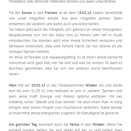
Meditation oder ähnliche Methoden können uns dabei unterstützen.
Mit der
Sonne
in den
Fischen
ist ab dem 1
9.02.15
unsere Sensibilität
und unser Mitgefühl erhöht. Aus dem Mitgefühl können Taten
entstehen, die anderen und damit auch uns selbst helfen
Sie haben jetzt auch die Fähigkeit, sich gänzlich an etwas hinzugeben,
beispielsweise sich mit der Natur eins zu fühlen oder tief in Musik
einzutauchen. Sie könnten auch eine innere Sicherheit verspüren und
Vertrauen entwickeln, dass eine höhere Macht Sie von alleine an die
richtigen Stellen hinführt.
Ihr Wille ist flexibel und anpassungsfähig. Es ist Ihnen selbst vielleicht
manchmal nicht ganz klar, wer Sie sind und was Sie wollen. So kann es
durchaus geschehen, dass Sie sich von anderen leicht beeinflussen
lassen.
Mars
tritt am
20.02.15
in das Tierkreiszeichen
Widder
ein und bleibt
dort bis zum 31.03.15. Hier befindet er sich in „seinem“ Zeichen und
kann seine Kraft, Energie und Potenz optimal entfalten. Mit viel
Initiative, voller Tatkraft und Elan können Sie jetzt einen Plan in Gang
bringen oder einem Projekt zum Durchbruch verhelfen. Dabei könnte
es manchmal etwas energischer zugehen. Ihr Kampfgeist ist geweckt.
Am gleichen Tag
wechselt auch die
Venus
in den
Widder
. Wenn Sie
jemand mögen, gehen Sie nun direkt auf ihn zu und geben Ihrer