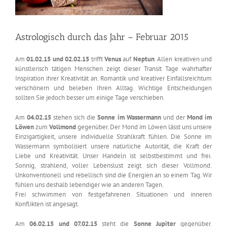
Astrologisch durch das Jahr – Februar 2015
Am
01.02.15 und 02.02.15
trifft
Venus
auf
Neptun
. Allen kreativen und
künstlerisch tätigen Menschen zeigt dieser Transit Tage wahrhafter
Inspiration ihrer Kreativität an. Romantik und kreativer Einfallsreichtum
verschönern und beleben Ihren Alltag. Wichtige Entscheidungen
sollten Sie jedoch besser um einige Tage verschieben.
Am
04.02.15
stehen sich die
Sonne im Wassermann
und der
Mond im
Löwen
zum
Vollmond
gegenüber. Der Mond im Löwen lässt uns unsere
Einzigartigkeit, unsere individuelle Strahlkraft fühlen. Die Sonne im
Wassermann symbolisiert unsere natürliche Autorität, die Kraft der
Liebe und Kreativität. Unser Handeln ist selbstbestimmt und frei.
Sonnig, strahlend, voller Lebenslust zeigt sich dieser Vollmond.
Unkonventionell und rebellisch sind die Energien an so einem Tag. Wir
fühlen uns deshalb lebendiger wie an anderen Tagen.
Frei schwimmen von festgefahrenen Situationen und inneren
Konflikten ist angesagt.
Am
06.02.15 und 07.02.15
steht die
Sonne Jupiter
gegenüber.