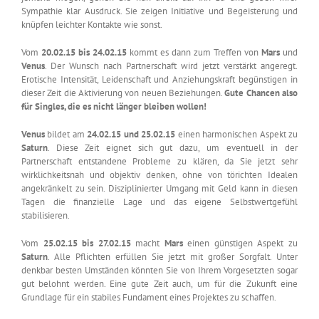
Sympathie klar Ausdruck. Sie zeigen Initiative und Begeisterung und
knüpfen leichter Kontakte wie sonst.
Vom
20.02.15 bis 24.02.15
kommt es dann zum Treffen von
Mars
und
Venus
. Der Wunsch nach Partnerschaft wird jetzt verstärkt angeregt.
Erotische Intensität, Leidenschaft und Anziehungskraft begünstigen in
dieser Zeit die Aktivierung von neuen Beziehungen.
Gute Chancen also
für Singles, die es nicht länger bleiben wollen!
Venus
bildet am
24.02.15 und 25.02.15
einen harmonischen Aspekt zu
Saturn
. Diese Zeit eignet sich gut dazu, um eventuell in der
Partnerschaft entstandene Probleme zu klären, da Sie jetzt sehr
wirklichkeitsnah und objektiv denken, ohne von törichten Idealen
angekränkelt zu sein. Disziplinierter Umgang mit Geld kann in diesen
Tagen die finanzielle Lage und das eigene Selbstwertgefühl
stabilisieren.
Vom
25.02.15 bis 27.02.15
macht
Mars
einen günstigen Aspekt zu
Saturn
. Alle Pflichten erfüllen Sie jetzt mit großer Sorgfalt. Unter
denkbar besten Umständen könnten Sie von Ihrem Vorgesetzten sogar
gut belohnt werden. Eine gute Zeit auch, um für die Zukunft eine
Grundlage für ein stabiles Fundament eines Projektes zu schaffen.