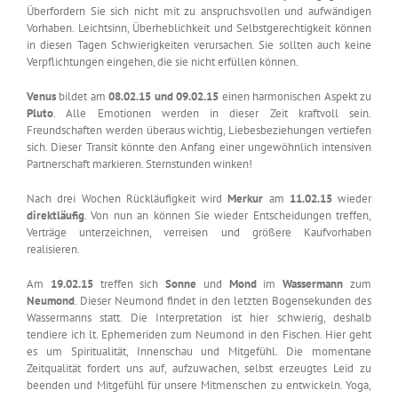
Überfordern Sie sich nicht mit zu anspruchsvollen und aufwändigen
Vorhaben. Leichtsinn, Überheblichkeit und Selbstgerechtigkeit können
in diesen Tagen Schwierigkeiten verursachen. Sie sollten auch keine
Verpflichtungen eingehen, die sie nicht erfüllen können.
Venus
bildet am
08.02.15 und 09.02.15
einen harmonischen Aspekt zu
Pluto
. Alle Emotionen werden in dieser Zeit kraftvoll sein.
Freundschaften werden überaus wichtig, Liebesbeziehungen vertiefen
sich. Dieser Transit könnte den Anfang einer ungewöhnlich intensiven
Partnerschaft markieren. Sternstunden winken!
Nach drei Wochen Rückläufigkeit wird
Merkur
am
11.02.15
wieder
direktläufig
. Von nun an können Sie wieder Entscheidungen treffen,
Verträge unterzeichnen, verreisen und größere Kaufvorhaben
realisieren.
Am
19.02.15
treffen sich
Sonne
und
Mond
im
Wassermann
zum
Neumond
. Dieser Neumond findet in den letzten Bogensekunden des
Wassermanns statt. Die Interpretation ist hier schwierig, deshalb
tendiere ich lt. Ephemeriden zum Neumond in den Fischen. Hier geht
es um Spiritualität, Innenschau und Mitgefühl. Die momentane
Zeitqualität fordert uns auf, aufzuwachen, selbst erzeugtes Leid zu
beenden und Mitgefühl für unsere Mitmenschen zu entwickeln. Yoga,