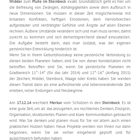
Widder
zum
Pluto im Steinbock
exakt. Grundsätzlich geht es hier um
die Befreiung von Zwängen, Abhängigkeiten sowie dem Aufbruch in
neue Dimensionen. Sie müssen in dieser Zeit möglicherweise mit
brisanten Konflikten, heftigen Emotionen, dem Hervorbrechen
aufgestauter und verdrängter Gefühle und Ängste auf allen Ebenen
rechnen. Äußere Umstände verändern sich und man muss lernen, damit
zurecht zu kommen und sich dementsprechend darauf einzustellen.
Die Aufgabe besteht darin, dass man loslässt, was der eigenen
persönlichen Entwicklung hinderlich ist.
Wenn Sie in Ihrem Geburtshoroskop keine persönliche Verbindung zu
diesen beiden Planeten haben, sind Sie von dieser Konstellation nicht
betroffen. Betroffen sind Sie, wenn Sie persönliche Planeten im
Gradbereich 11°-14° (für das Jahr 2014) und 12°-16° (Anfang 2015)
der Zeichen, Widder, Steinbock, Waage oder Krebs haben. Sie werden
diesen Transit dann als eine aufwühlende und lebensverändernde Zeit
erleben, voller Endungen und Neubeginne.
Am
17.12.14
wechselt
Merkur
vom Schützen in den
Steinbock
. Es ist
eine gute Zeit, um all das anzugehen, wo nüchternes Denken, Disziplin,
Organisation, strukturiertes Planen und klare Kommunikation gebraucht
wird. Was Sie denken und planen muss für Sie vor allem auch einen
praktischen Nutzen haben. Neue Projekte werden von Ihnen nur dann
begonnen, wenn Sie sie vorher eingehend geprüft und für
aussichtsreich befunden haben.