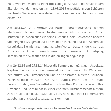
2015 wird er – während einer Rückläufigkeitsphase – nochmals in den
Skorpion wandern und erst am
18.09.2015
endgültig in den Schützen
wechseln. Wir können uns dadurch auf eine längere Übergangsphase
einstellen.
Am
25.12.14
trifft
Merkur
auf
Pluto
. Problemgespräche können
Machtkonflikte und eine beklemmende Atmosphäre im Alltag
schaffen. Sie haben auch ein feines Gespür für die Schwächen anderer
und neigen dazu, genau auf den wunden Punkt zu drücken. Achten Sie
darauf, dass Sie mit harten und radikalen Worten bestehende Krisen des
Alltages nicht noch verschlimmern. Lernprozesse mit Tiefgang,
kombiniert mit Ausdauer, sind in diesen Tagen begünstigt.
Am
26.12.14 und 27.12.14
bildet die
Sonne
einen günstigen Aspekt zu
Neptun
. Sie sind offen und sensibel für Ihre Umwelt. Ihr Wille wird
beeinflusst von Mitmenschen und der gesamten äußeren Situation.
Wahrscheinlich müssen Sie sich zurückziehen, um in Ruhe
herauszufinden, was Sie selbst wirklich wollen. Konkret kann sich Ihre
Offenheit und Sensibilität in einer enormen Hilfsbereitschaft äußern.
Achten Sie aber darauf, dass Sie vieles nicht nur Ihren Mitmenschen
zuliebe tun und dabei selbst zu kurz kommen.
Das Glück möge Euch auch im kommenden Jahr zur Seite stehen