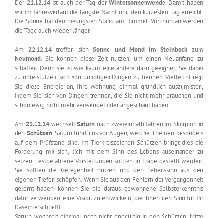
Der
21.12.14
ist auch der Tag der
Wintersonnenwende
. Damit haben
wir im Jahresverlauf die längste Nacht und den kürzesten Tag erreicht.
Die Sonne hat den niedrigsten Stand am Himmel. Von nun an werden
die Tage auch wieder länger.
Am
22.12.14
treffen sich
Sonne und Mond im Steinbock
zum
Neumond
. Sie können diese Zeit nutzen, um einen Neuanfang zu
schaffen. Denn sie ist wie kaum eine andere dazu geeignet, Sie dabei
zu unterstützen, sich von unnötigen Dingen zu trennen. Vielleicht regt
Sie diese Energie an, Ihre Wohnung einmal gründlich auszumisten,
indem Sie sich von Dingen trennen, die Sie nicht mehr brauchen und
schon ewig nicht mehr verwendet oder angeschaut haben.
Am
23.12.14
wechselt
Saturn
nach zweieinhalb Jahren im Skorpion in
den
Schützen
. Saturn führt uns vor Augen, welche Themen besonders
auf dem Prüfstand sind. Im Tierkreiszeichen Schützen bringt dies die
Forderung mit sich, sich mit dem Sinn des Lebens auseinander zu
setzen. Festgefahrene Vorstellungen sollten in Frage gestellt werden.
Sie sollten die Gelegenheit nutzen und den Lebenssinn aus den
eigenen Tiefen schöpfen. Wenn Sie aus den Fehlern der Vergangenheit
gelernt haben, können Sie die daraus gewonnene Selbsterkenntnis
dafür verwenden, eine Vision zu entwickeln, die Ihnen den Sinn für Ihr
Dasein erschließt.
Saturn wechselt diesmal noch nicht endgültig in den Schützen. Mitte