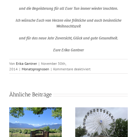
und die Begeisterung für all Euer Tun immer wieder leuchten.
Ich wünsche Euch von Herzen eine fröhliche und auch besinnliche
Weihnachtszeit
und für das neue Jahr Zuversicht, Glück und gute Gesundheit.
Eure Erika Gantner
Von
Erika Gantner
|
November 30th,
für
2014
|
Monatsprognosen
|
Kommentare deaktiviert
Astrologisch
durch
das
Jahr
Ähnliche Beiträge
–
Dezember
2014
as
Astrologisch durch das
Astrologisch durch das
Jahr – Juli 2026
Jahr – Juni 2026