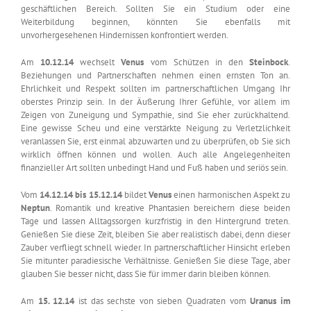
geschäftlichen Bereich. Sollten Sie ein Studium oder eine
Weiterbildung beginnen, könnten Sie ebenfalls mit
unvorhergesehenen Hindernissen konfrontiert werden.
Am
10.12.14
wechselt
Venus
vom Schützen in den
Steinbock
.
Beziehungen und Partnerschaften nehmen einen ernsten Ton an.
Ehrlichkeit und Respekt sollten im partnerschaftlichen Umgang Ihr
oberstes Prinzip sein. In der Äußerung Ihrer Gefühle, vor allem im
Zeigen von Zuneigung und Sympathie, sind Sie eher zurückhaltend.
Eine gewisse Scheu und eine verstärkte Neigung zu Verletzlichkeit
veranlassen Sie, erst einmal abzuwarten und zu überprüfen, ob Sie sich
wirklich öffnen können und wollen. Auch alle Angelegenheiten
finanzieller Art sollten unbedingt Hand und Fuß haben und seriös sein.
Vom
14.12.14 bis 15.12.14
bildet
Venus
einen harmonischen Aspekt zu
Neptun
. Romantik und kreative Phantasien bereichern diese beiden
Tage und lassen Alltagssorgen kurzfristig in den Hintergrund treten.
Genießen Sie diese Zeit, bleiben Sie aber realistisch dabei, denn dieser
Zauber verfliegt schnell wieder. In partnerschaftlicher Hinsicht erleben
Sie mitunter paradiesische Verhältnisse. Genießen Sie diese Tage, aber
glauben Sie besser nicht, dass Sie für immer darin bleiben können.
Am
15. 12.14
ist das sechste von sieben Quadraten vom
Uranus im