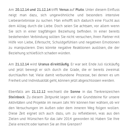
Am
20.12.14 und 21.12.14
trifft
Venus
auf
Pluto
. Unter diesem Einfluss
neigt man dazu, sich ungewöhnliche und besonders intensive
Liebeserlebnisse zu suchen. Man erhofft sich dadurch eine Flucht aus
dem Alltag durch die Liebe. Doch seien Sie achtsam, vor allem wenn
Sie sich in einer tragfähigen Beziehung befinden. In einer bereits
bestehenden Verbindung sollten Sie nicht versuchen, Ihren Partner mit
Hilfe von Liebe, Eifersucht, Schuldgefühlen und negativen Emotionen
zu manipulieren. Dies könnte negative Reaktionen auslösen, die der
Beziehung schließlich schaden würden.
Am
21.12.14
wird
Uranus direktläufig
. Er war seit Ende Juli rückläufig
und jetzt bewegt er sich durch die Grade, die er bereits zweimal
durchlaufen hat. Viele damit verbundene Prozesse, bei denen es um
Freiheit und Individualität geht, können jetzt abgeschlossen werden.
Ebenfalls am
21.12.12
wechselt die
Sonne
in das Tierkreiszeichen
Steinbock
. Zu diesem Zeitpunkt legen wir die Grundsteine für unsere
Aktivitäten und Projekte im neuen Jahr. Wir können hier wählen, ob wir
den Versuchungen im Außen oder dem inneren Weg folgen wollen.
Diese Zeit eignet sich auch dazu, um zu reflektieren, was aus den
Zielen und Wünschen für das Jahr 2014 geworden ist. Haben Sie Ihre
Ziele erreicht oder kamen Sie an Ihre Grenzen?