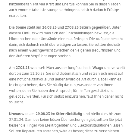
hinzuarbeiten. Mit viel Kraft und Energie können Sie in diesen Tagen
auch enorme Arbeitsleistungen erbringen und sich dadurch Erfolge
erarbeiten.
Die
Sonne
steht am
26.08.23 und 27.08.23 Saturn gegenüber
. Unter
diesem Einfluss wird man sich der Einschränkungen bewusst, die
Mitmenschen oder Umstände einem auferlegen. Die Aufgabe besteht
darin, sich dadurch nicht überwältigen zu lassen. Sie sollten deshalb
nach einem Gleichgewicht zwischen den eigenen Bedürfnissen und
den äußeren Verpflichtungen streben.
Am
27.08.23
wechselt
Mars
aus der Jungfrau in die
Waage
und verweilt
dort bis zum 11.10.23. Sie sind diplomatisch und setzen sich meist auf
eine höfliche, taktvolle und liebenswürdige Art durch. Dabei kann es
leicht geschehen, dass Sie häufig das tun, was andere von Ihnen
wollen, denn Sie haben den Anspruch, für Ihr Tun geschätzt und
geliebt zu werden. Für sich selbst einzustehen, fällt Ihnen daher nicht
so leicht.
Uranus
wird am
29.08.23
im
Stier rückläufig
. und bleibt dies bis zum
27.01.24. Damit es keine bösen Überraschungen gibt, sollten Sie jetzt
besser die Finger von Elektrogeräten und Elektroinstallationen lassen.
Sollten Reparaturen anstehen, wäre es besser, diese zu verschieben.