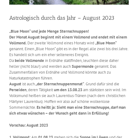
Astrologisch durch das Jahr – August 2023
„Blue Moon“ und jede Menge Sternschnuppen!
Der Monat August beginnt mit einem Vollmond und endet mit einem
Vollmond.
Der zweite Vollmond eines Monats wird
„Blue Moon“
genannt. Einen „Blue Moon“ gibt es in der Regel alle zwei bis drei Jahre.
Es handelt sich um ein eher selteneres Ereignis.
Da
beide Vollmonde
in Erdnähe stattfinden, leuchten diese daher
heller (nicht blau!) und werden auch
Supermonde
genannt. Das
Zusammenfallen von Erdnähe und Vollmond könnte auch zu
Naturkatastrophen führen.
August
ist auch
„der Sternschnuppenmonat“
. Grund dafür sind die
Perseiden
, deren Tätigkeit
um den 13.08.23
am stärksten sein wird. Im
Volksmund heißen sie auch Laurentius-Tränen (nach dem christlichen
Märtyrer Laurentius). Hoffen wir also auf schöne wolkenlose
Sommernächte.
Es heißt ja: Sieht man eine Sternschnuppe, darf man
sich etwas wünschen – der Wunsch geht dann in Erfüllung!
Vorschau: August 2023
1. Vollmond:
Am
01.08.23
stehen sich die
Sonne im Löwen
und der