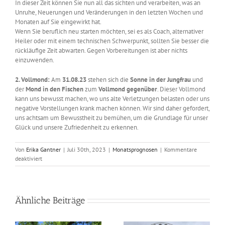
In dieser Zeit können Sie nun all das sichten und verarbeiten, was an
Unruhe, Neuerungen und Veränderungen in den letzten Wochen und
Monaten auf Sie eingewirkt hat.
Wenn Sie beruflich neu starten möchten, sei es als Coach, alternativer
Heiler oder mit einem technischen Schwerpunkt, sollten Sie besser die
rückläufige Zeit abwarten. Gegen Vorbereitungen ist aber nichts
einzuwenden.
2. Vollmond:
Am
31.08.23
stehen sich die
Sonne in der Jungfrau
und
der
Mond in den Fischen
zum
Vollmond
gegenüber
. Dieser Vollmond
kann uns bewusst machen, wo uns alte Verletzungen belasten oder uns
negative Vorstellungen krank machen können. Wir sind daher gefordert,
uns achtsam um Bewusstheit zu bemühen, um die Grundlage für unser
Glück und unsere Zufriedenheit zu erkennen.
Von
Erika Gantner
|
Juli 30th, 2023
|
Monatsprognosen
|
Kommentare
für
deaktiviert
Astrologisch
durch
das
Jahr
Ähnliche Beiträge
–
August
2023