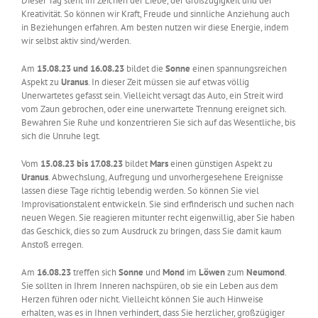
Dieser Tag steht im Zeichen der Liebe, der Großzügigkeit und der
Kreativität. So können wir Kraft, Freude und sinnliche Anziehung auch
in Beziehungen erfahren. Am besten nutzen wir diese Energie, indem
wir selbst aktiv sind/werden.
Am
15.08.23 und 16.08.23
bildet die
Sonne
einen spannungsreichen
Aspekt zu
Uranus
. In dieser Zeit müssen sie auf etwas völlig
Unerwartetes gefasst sein. Vielleicht versagt das Auto, ein Streit wird
vom Zaun gebrochen, oder eine unerwartete Trennung ereignet sich.
Bewahren Sie Ruhe und konzentrieren Sie sich auf das Wesentliche, bis
sich die Unruhe legt.
Vom
15.08.23 bis 17.08.23
bildet
Mars
einen günstigen Aspekt zu
Uranus
. Abwechslung, Aufregung und unvorhergesehene Ereignisse
lassen diese Tage richtig lebendig werden. So können Sie viel
Improvisationstalent entwickeln. Sie sind erfinderisch und suchen nach
neuen Wegen. Sie reagieren mitunter recht eigenwillig, aber Sie haben
das Geschick, dies so zum Ausdruck zu bringen, dass Sie damit kaum
Anstoß erregen.
Am
16.08.23
treffen sich
Sonne
und
Mond
im
Löwen
zum
Neumond
.
Sie sollten in Ihrem Inneren nachspüren, ob sie ein Leben aus dem
Herzen führen oder nicht. Vielleicht können Sie auch Hinweise
erhalten, was es in Ihnen verhindert, dass Sie herzlicher, großzügiger