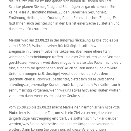
die Realität, wie sie ist, und geben sich keinen Illusionen hin. Ihre
Schritte planen Sie sorgfältig und Sie mögen es gar nicht, wenn Sie
keine klare Ausrichtung haben. Zu den Bereichen Gesundheit,
Ernährung, Heilung und Ordnung finden Sie nun leichter Zugang. Es
fällt Ihnen auch leichter, sich in den Dienst einer Sache zu stellen und
dahinter zurückzutreten.
Merkur
wird am
23.08.23
in der
Jungfrau rückläufig
. Er bleibt dies bis
zum 15.09.23. Während seiner Rückläufigkeit sollten wir über die
Ereignisse in unserem Leben reflektieren, aber keine übereilten
wichtigen Entscheidungen treffen. In dieser Zeit sollten keine Verträge
geschlossen werden, weil diese möglicherweise „das Papier nicht wert
sind, auf dem sie geschrieben sind“. Auch sollten Reisen und größere
Unternehmungen (z.B. Umzüge) verschoben werden. Aus dem
geschäftlichen Blickwinkel betrachtet, bietet sich diese Zeitspanne
allerdings an, ehemalige Kunden zurückzugewinnen. Wir sollten auch
sehr umsichtig vorgehen, wenn wir uns etwas Größeres kaufen wollen,
vor allem dann, wenn es technische Geräte sind.
Vom
23.08.23 bis 25.08.23
macht
Mars
einen harmonischen Aspekt zu
Pluto
. Jetzt ist eine gute Zeit, um sich ein Ziel zu setzen, dass eine
längerfristige Anstrengung erfordert. Sie sollten sich nur klar darüber
werden, was Sie bei sich selbst und in Ihrer Umgebung verändern
wollen. Dann können Sie beginnen, auf diese Veränderungen