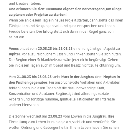
und kreativer leben.
Und erinnern Sie sich: Neumond eignet sich hervorragend, um Dinge
zu planen oder Projekte zu starten!
Wenn Sie an diesem Tag ein neues Projekt starten, dann sollte das Ihren
Fähigkeiten und Neigungen voll und ganz entsprechen und Ihnen
Freude bereiten. Der Erfolg stellt sich dann in der Regel ganz von
selbst ein.
Venus
bildet vom
20.08.23 bis 23.08.23
einen ungünstigen Aspekt zu
Jupiter
. Vor allzu reichlichem Essen und Trinken sollten Sie sich hüten.
Der Beginn einer Schlankheitskur wäre jetzt nicht begünstigt. Gehen
Sie in diesen Tagen auch mit Geld und Besitz nicht zu leichtsinnig um.
Vom
21.08.23 bis 23.08.23
steht
Mars in der Jungfrau
dem
Neptun in
den Fischen gegenüber
. Für anspruchsvolle Vorhaben und Aktivitäten
fehlen Ihnen in diesen Tagen oft die dazu notwendige Kraft,
Konzentration und Ausdauer. Begünstigt sind allerdings soziale
Arbeiten und sonstige humane, spirituelle Tätigkeiten im Interesse
anderer Menschen.
Die
Sonne
wechselt am
23.08.23
vom Löwen in die
Jungfrau
. Ihre
Einstellung zum Leben ist nun objektiv, sachlich und vernünftig. Sie
wollen Ordnung und Geborgenheit in Ihrem Leben haben. Sie sehen