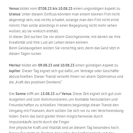
Venus
bildet vom
07.08.23 bis 10.08.23
einen ungünstigen Aspekt zu
Uranus
. Unter diesem Einfluss könnten man einem kleinen Flirt nicht
abgeneigt sein, was nichts schadet, solange man den Flirt nicht ernst
nimmt. Man sollte allerdings in einer Begegnung nicht mehr sehen
wollen, als sie wirklich enthält.
In dieser Zeit suchen Sie vor allem Gleichgesinnte, mit denen sie Ihre
Kreativität und Ihre Lust am Leben teilen können.
Beim Geldausgeben sollten Sie vorsichtig sein, denn das Geld sitzt in
diesen Tagen locker.
Merkur
bildet am
09.08.23 und 10.08.23
einen günstigen Aspekt zu
Jupiter
. Dieser Tag eignet sich gut dafür, um Verträge oder Geschäfte
abzuschließen. Dieser Transit verleiht Ihnen vor allem Optimismus und
die „Kraft des positiven Denkens“.
Die
Sonne
trifft am
13.08.23
auf
Venus
. Diese Zeit eignet sich gut zum
Ausgehen und zum Kommunizieren, um Kontakte herzustellen und
Freundschaften zu schließen. Meistens begünstigt dieser Transit den
Umgang mit Finanzen, doch sollten Sie sich vor zu viel Verschwendung
hüten. Denn das Geld gleitet Ihnen möglicherweise durch
Impulsivkäufe leicht durch die Finger.
Ihre physische Kraft und Vitalität sind an diesem Tag besonders hoch.