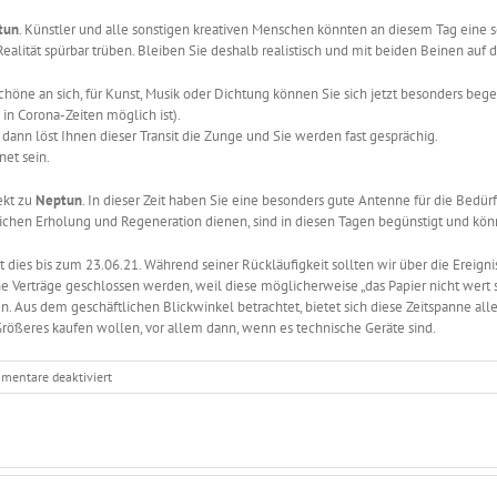
tun
. Künstler und alle sonstigen kreativen Menschen könnten an diesem Tag eine se
 Realität spürbar trüben. Bleiben Sie deshalb realistisch und mit beiden Beinen au
Schöne an sich, für Kunst, Musik oder Dichtung können Sie sich jetzt besonders bege
in Corona-Zeiten möglich ist).
dann löst Ihnen dieser Transit die Zunge und Sie werden fast gesprächig.
net sein.
ekt zu
Neptun
. In dieser Zeit haben Sie eine besonders gute Antenne für die Bedü
sönlichen Erholung und Regeneration dienen, sind in diesen Tagen begünstigt und k
ibt dies bis zum 23.06.21. Während seiner Rückläufigkeit sollten wir über die Ereign
ine Verträge geschlossen werden, weil diese möglicherweise „das Papier nicht wert s
Aus dem geschäftlichen Blickwinkel betrachtet, bietet sich diese Zeitspanne al
rößeres kaufen wollen, vor allem dann, wenn es technische Geräte sind.
für
mentare deaktiviert
Astrologisch
durch
das
Jahr
–
Mai