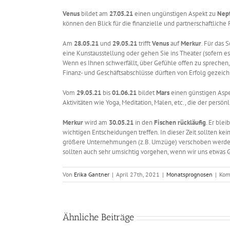
Venus
bildet am
27.05.21
einen ungünstigen Aspekt zu
Nep
können den Blick für die finanzielle und partnerschaftliche
Am
28.05.21
und
29.05.21
trifft
Venus
auf
Merkur
. Für das 
eine Kunstausstellung oder gehen Sie ins Theater (sofern es 
Wenn es Ihnen schwerfällt, über Gefühle offen zu sprechen, 
Finanz- und Geschäftsabschlüsse dürften von Erfolg gezeich
Vom
29.05.21
bis
01.06.21
bildet
Mars
einen günstigen Asp
Aktivitäten wie Yoga, Meditation, Malen, etc., die der per
Merkur
wird am
30.05.21
in den
Fischen
rückläufig
. Er ble
wichtigen Entscheidungen treffen. In dieser Zeit sollten ke
größere Unternehmungen (z.B. Umzüge) verschoben werden. 
sollten auch sehr umsichtig vorgehen, wenn wir uns etwas G
Von
Erika Gantner
|
April 27th, 2021
|
Monatsprognosen
|
Kom
Ähnliche Beiträge