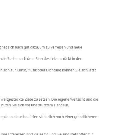
net sich auch gut dazu, um zu verreisen und neue
uch die Suche nach dem Sinn des Lebens rückt in den
n sich, für Kunst, Musik oder Dichtung können Sie sich jetzt
 weitgesteckte Ziele zu setzen. Die eigene Weitsicht und die
d hüten Sie sich vor überstürztem Handeln.
te, denn diese bedürfen sicherlich noch einer gründlicheren
hre Interessen sind vielseitig und Sie sind stets offen für