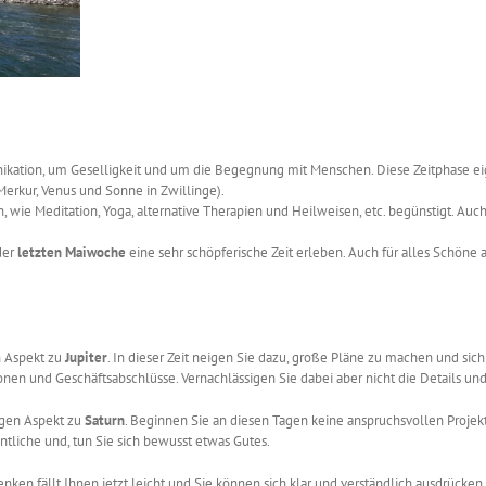
kation, um Geselligkeit und um die Begegnung mit Menschen. Diese Zeitphase eig
erkur, Venus und Sonne in Zwillinge).
ten, wie Meditation, Yoga, alternative Therapien und Heilweisen, etc. begünstigt. A
der
letzten Maiwoche
eine sehr schöpferische Zeit erleben. Auch für alles Schöne a
 Aspekt zu
Jupiter
. In dieser Zeit neigen Sie dazu, große Pläne zu machen und sich
onen und Geschäftsabschlüsse. Vernachlässigen Sie dabei aber nicht die Details un
gen Aspekt zu
Saturn
. Beginnen Sie an diesen Tagen keine anspruchsvollen Projek
ntliche und, tun Sie sich bewusst etwas Gutes.
enken fällt Ihnen jetzt leicht und Sie können sich klar und verständlich ausdrücken. I