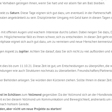
 Vorhaben gelingen Ihnen, wenn Sie hart und vor allem fair am Ball bleiben.
pekt zu
Saturn
. Diese Tage eignen sich gut dazu, um eventuell in der Partnerschaft
dealen angekränkelt zu sein. Disziplinierter Umgang mit Geld kann in diesen Tagen
n mit offenen Augen und wachem Interesse durchs Leben. Dabei neigen Sie dazu, D
eren. Möglicherweise fällt es Ihnen schwer, sich zu entscheiden. In dieser Zeit ge
itphase eignet sich auch gut dazu, um zu verreisen und neue Menschen kennenzu
gen Aspekt zu
Jupiter
. Achten Sie darauf, dass Sie sich nicht zu viel aufbürden und 
ibt dies bis zum 11.10.21. Diese Zeit ist gut, um Entscheidungen zu überprüfen, die
indungen wie auch Strukturen nochmals zu überarbeiten. Freundschaften/Partnersch
 oder Behörden anlegen. Sie würden den Kürzeren ziehen. Sollte Ihnen in dieser Zeit
d im Schützen
zum
Vollmond
gegenüber. Da der Vollmond sich an der Mondknoten
ts geht es bei diesem Vollmond um Kommunikation und Beweglichkeit, andrerseits um
t nach hohlem Gerede.
den, aber nicht um neue Projekte zu starten!