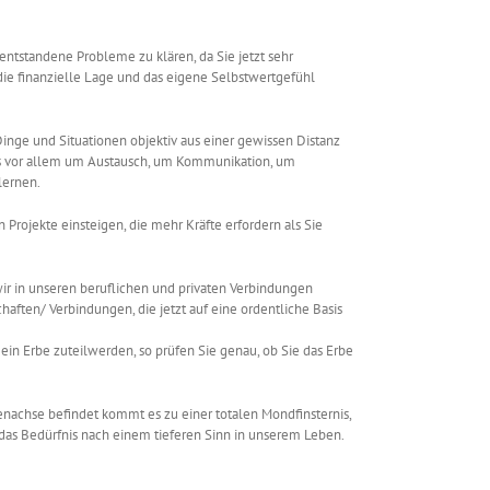
 entstandene Probleme zu klären, da Sie jetzt sehr
 die finanzielle Lage und das eigene Selbstwertgefühl
inge und Situationen objektiv aus einer gewissen Distanz
ht es vor allem um Austausch, um Kommunikation, um
lernen.
in Projekte einsteigen, die mehr Kräfte erfordern als Sie
 wir in unseren beruflichen und privaten Verbindungen
aften/ Verbindungen, die jetzt auf eine ordentliche Basis
 ein Erbe zuteilwerden, so prüfen Sie genau, ob Sie das Erbe
achse befindet kommt es zu einer totalen Mondfinsternis,
 das Bedürfnis nach einem tieferen Sinn in unserem Leben.