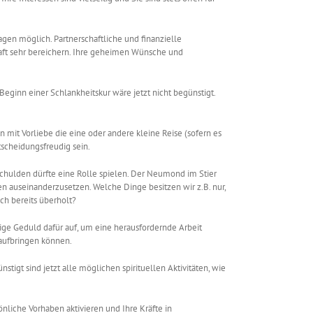
Tagen möglich. Partnerschaftliche und finanzielle
chaft sehr bereichern. Ihre geheimen Wünsche und
 Beginn einer Schlankheitskur wäre jetzt nicht begünstigt.
n mit Vorliebe die eine oder andere kleine Reise (sofern es
tscheidungsfreudig sein.
chulden dürfte eine Rolle spielen. Der Neumond im Stier
en auseinanderzusetzen. Welche Dinge besitzen wir z.B. nur,
ch bereits überholt?
ötige Geduld dafür auf, um eine herausfordernde Arbeit
 aufbringen können.
stigt sind jetzt alle möglichen spirituellen Aktivitäten, wie
nliche Vorhaben aktivieren und Ihre Kräfte in