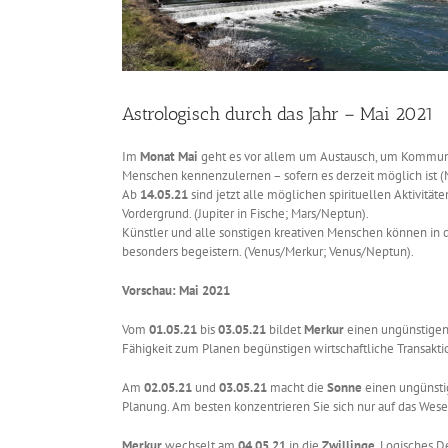
Astrologisch durch das Jahr – Mai 2021
Im
Monat Mai
geht es vor allem um Austausch, um Kommuni
Menschen kennenzulernen – sofern es derzeit möglich ist (M
Ab
14.05.21
sind jetzt alle möglichen spirituellen Aktivitä
Vordergrund. (Jupiter in Fische; Mars/Neptun).
Künstler und alle sonstigen kreativen Menschen können in 
besonders begeistern. (Venus/Merkur; Venus/Neptun).
Vorschau: Mai 2021
Vom
01.05.21
bis
03.05.21
bildet
Merkur
einen ungünstigen
Fähigkeit zum Planen begünstigen wirtschaftliche Transakti
Am
02.05.21
und
03.05.21
macht die
Sonne
einen ungünsti
Planung. Am besten konzentrieren Sie sich nur auf das Wese
Merkur
wechselt am
04.05.21
in die
Zwillinge
. Logisches D