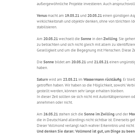
außergewöhnliche Projekte investieren. Auch anspruchsvolle
Venus
macht am
19.05.21
und
20.05.21
einen günstigen As
wirklichkeitsnah und objektiv denken, ohne von törichten I
stabilisieren.
Am
20.05.21
wechselt die
Sonne
in den
Zwilling
. Sie gehe
zu betrachten und sich nicht gleich mit allem zu identifizi
Geselligkeit und um die Begegnung mit Menschen. Diese Ze
Die
Sonne
bildet am
20.05.21
und
21.05.21
einen ungünsti
haben.
Saturn
wird am
23.05.21
im
Wassermann
rückläufig
. Er ble
getroffen haben. Wir haben so die Möglichkeit, sowohl Verb
gestellt werden, können sehr lange erhalten bleiben.
In dieser Zeit sollten sie sich nicht mit Autoritätspersonen
annehmen oder nicht.
Am
26.05.21
stehen sich die
Sonne im Zwilling
und der
Mon
die in Deutschland allerdings nicht sichtbar ist. Einersei
Dieser Vollmond verlangt nach wahrer Erkenntnis und nich
Und denken Sie daran: Vollmond ist gut, um Dinge zu been