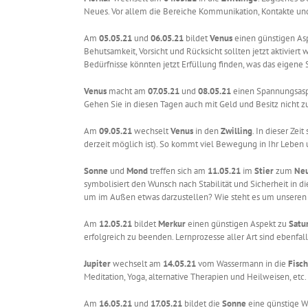
Neues. Vor allem die Bereiche Kommunikation, Kontakte und 
Am
05.05.21
und
06.05.21
bildet
Venus
einen günstigen As
Behutsamkeit, Vorsicht und Rücksicht sollten jetzt aktivie
Bedürfnisse könnten jetzt Erfüllung finden, was das eigene
Venus
macht am
07.05.21
und
08.05.21
einen Spannungsas
Gehen Sie in diesen Tagen auch mit Geld und Besitz nicht zu
Am
09.05.21
wechselt
Venus
in den
Zwilling
. In dieser Ze
derzeit möglich ist). So kommt viel Bewegung in Ihr Leben u
Sonne
und
Mond
treffen sich am
11.05.21
im
Stier
zum
Ne
symbolisiert den Wunsch nach Stabilität und Sicherheit in d
um im Außen etwas darzustellen? Wie steht es um unseren S
Am
12.05.21
bildet
Merkur
einen günstigen Aspekt zu
Satu
erfolgreich zu beenden. Lernprozesse aller Art sind ebenfa
Jupiter
wechselt am
14.05.21
vom Wassermann in die
Fisc
Meditation, Yoga, alternative Therapien und Heilweisen, etc.
Am
16.05.21
und
17.05.21
bildet die
Sonne
eine günstige 