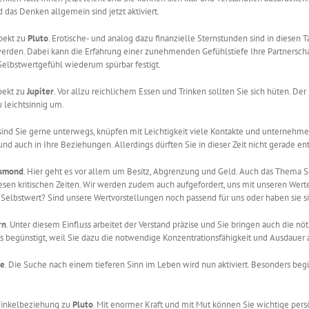
das Denken allgemein sind jetzt aktiviert.
pekt zu
Pluto
. Erotische- und analog dazu finanzielle Sternstunden sind in diesen 
rt werden. Dabei kann die Erfahrung einer zunehmenden Gefühlstiefe Ihre Partners
 Selbstwertgefühl wiederum spürbar festigt.
pekt zu
Jupiter
. Vor allzu reichlichem Essen und Trinken sollten Sie sich hüten. Der
 leichtsinnig um.
it sind Sie gerne unterwegs, knüpfen mit Leichtigkeit viele Kontakte und unternehme
nd auch in Ihre Beziehungen. Allerdings dürften Sie in dieser Zeit nicht gerade en
umond
. Hier geht es vor allem um Besitz, Abgrenzung und Geld. Auch das Thema S
iesen kritischen Zeiten. Wir werden zudem auch aufgefordert, uns mit unseren Wert
elbstwert? Sind unsere Wertvorstellungen noch passend für uns oder haben sie si
rn
. Unter diesem Einfluss arbeitet der Verstand präzise und Sie bringen auch die n
lls begünstigt, weil Sie dazu die notwendige Konzentrationsfähigkeit und Ausdauer
he
. Die Suche nach einem tieferen Sinn im Leben wird nun aktiviert. Besonders begün
Winkelbeziehung zu
Pluto
. Mit enormer Kraft und mit Mut können Sie wichtige persö